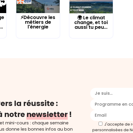
ge
⚡Découvre les
🌍 Le climat
métiers de
change, et toi
..
l'énergie
aussi tu peu...
Je suis...
ers la réussite :
Programme en c
à notre
newsletter
!
 et mini-cours : chaque semaine
J'accepte de 
ous donne les bonnes infos au bon
personnalisées de N