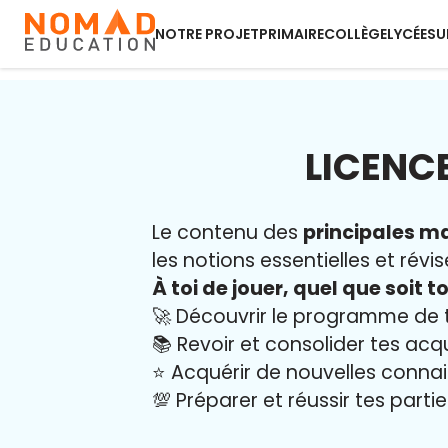
NOTRE PROJET
PRIMAIRE
COLLÈGE
LYCÉE
SU
LICENCE
Le contenu des
principales ma
les notions essentielles et révis
À toi de jouer, quel que soit to
🚀 Découvrir le programme de 
📚 Revoir et consolider tes acq
⭐️ Acquérir de nouvelles conna
💯 Préparer et réussir tes part