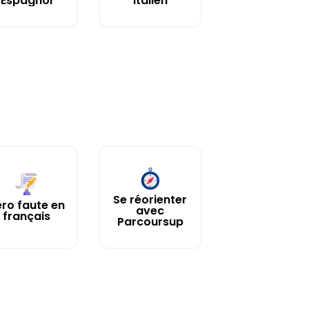
Espagnol
Italien
Se réorienter
ro faute en
avec
français
Parcoursup