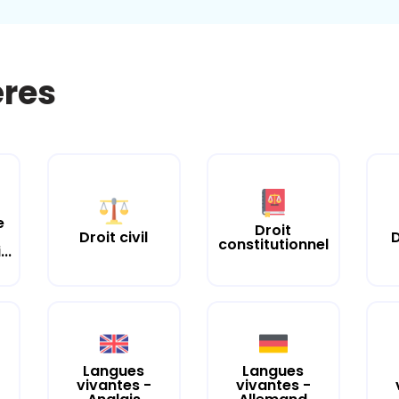
ères
e
Droit
Droit civil
D
constitutionnel
..
Langues
Langues
vivantes -
vivantes -