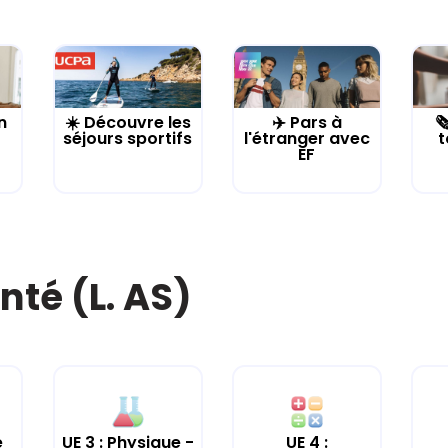
n
☀️ Découvre les
✈️ Pars à

séjours sportifs
l'étranger avec
t
EF
nté (L. AS)
e
UE 3 : Physique -
UE 4 :