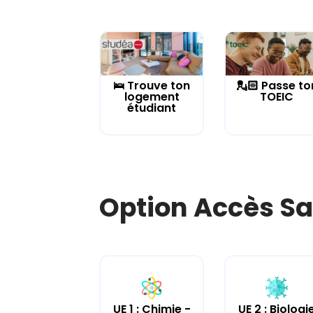
🛌 Trouve ton
💂🏻 Passe to
logement
TOEIC
étudiant
Option Accès Sa
UE 2 : Biologi
UE 1 : Chimie -