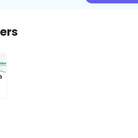
iers
à