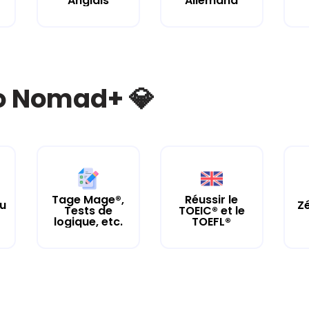
Anglais
Allemand
bo Nomad+ 💎
Tage Mage®,
Réussir le
tu
Zé
Tests de
TOEIC® et le
logique, etc.
TOEFL®