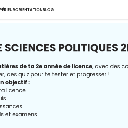
PÉRIEUR
ORIENTATION
BLOG
 SCIENCES POLITIQUES 
tières de ta 2e année de licence
, avec des c
er, des quiz pour te tester et progresser !
n objectif :
ta licence
uis
issances
iels et examens