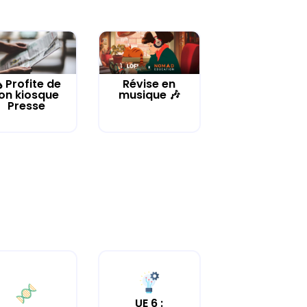
️ Profite de
Révise en
on kiosque
musique 🎶
Presse
UE 6 :