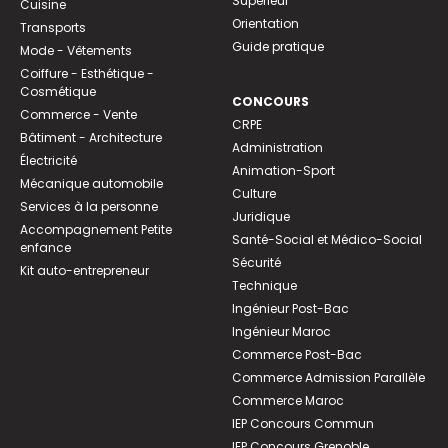
Supérieur
Cuisine
Orientation
Transports
Guide pratique
Mode - Vêtements
Coiffure - Esthétique -
Cosmétique
CONCOURS
Commerce - Vente
CRPE
Bâtiment - Architecture
Administration
Électricité
Animation-Sport
Mécanique automobile
Culture
Services à la personne
Juridique
Accompagnement Petite
Santé-Social et Médico-Social
enfance
Sécurité
Kit auto-entrepreneur
Technique
Ingénieur Post-Bac
Ingénieur Maroc
Commerce Post-Bac
Commerce Admission Parallèle
Commerce Maroc
IEP Concours Commun
IEP Concours Grenoble