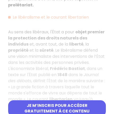
prolétariat.
Le libéralisme et le courant libertarien
Au sens des libéraux, l'État a pour
objet premier
la protection des droits naturels des
individus
et, avant tout, de la
liberté
, la
propriété
et la
sûreté
. Le libéralisme défend
une vision minimaliste des interventions de l’État
dans les activités des personnes privées.
L'économiste libéral,
Frédéric Bastiat
, dans un
texte sur l'État publié en
1848
dans le
Journal
des débats
, définit l'État de la manière suivante :
« La grande fiction à travers laquelle tout le
monde s'efforce de vivre aux dépens de tout le
monde ». Le courant
libertarien
va jusqu'à
défendre l’idée d’une
suppression totale de
JE M’INSCRIS POUR ACCÉDER
GRATUITEMENT À CE CONTENU
l'État
(
anarcho-capitalisme
) ou, du moins,