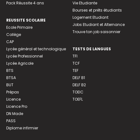
Pack Réussite 4 ans
Vie Etudiante
Bourses et prêts étudiants
Logement Etudiant
REUSSITE SCOLAIRE
Jobs Etudiant et Alternance
Ecole Primaire
Trouve ton job saisonnier
Collège
CAP
Lycée général et technologique
TESTS DE LANGUES
Lycée Professionnel
TFI
Lycée Agricole
TCF
BTS
TEF
BTSA
DELF B1
BUT
DELF B2
Prépas
TOEIC
Licence
TOEFL
Licence Pro
DN Made
PASS
Diplome infirmier