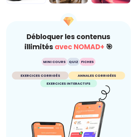
Dérap'Pas, le
Carré sur la
Fake ou pas ?
projet
route... je gère
Dis-moi c'que tu
avant qu'ç...
crois
Débloquer les contenus
illimités
avec NOMAD+
🎯
MINI COURS
QUIZ
FICHES
EXERCICES CORRIGÉS
ANNALES CORRIGÉES
EXERCICES INTERACTIFS