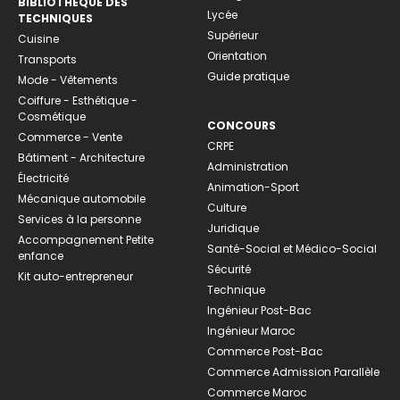
BIBLIOTHEQUE DES
Lycée
TECHNIQUES
Supérieur
Cuisine
Orientation
Transports
Guide pratique
Mode - Vêtements
Coiffure - Esthétique -
Cosmétique
CONCOURS
Commerce - Vente
CRPE
Bâtiment - Architecture
Administration
Électricité
Animation-Sport
Mécanique automobile
Culture
Services à la personne
Juridique
Accompagnement Petite
Santé-Social et Médico-Social
enfance
Sécurité
Kit auto-entrepreneur
Technique
Ingénieur Post-Bac
Ingénieur Maroc
Commerce Post-Bac
Commerce Admission Parallèle
Commerce Maroc