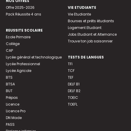
NOS OFFRES
Offre 2025-2026
VIE ETUDIANTE
Pack Réussite 4 ans
Vie Etudiante
Bourses et prêts étudiants
Logement Etudiant
REUSSITE SCOLAIRE
Jobs Etudiant et Alternance
Ecole Primaire
Trouve ton job saisonnier
Collège
CAP
Lycée général et technologique
TESTS DE LANGUES
Lycée Professionnel
TFI
Lycée Agricole
TCF
BTS
TEF
BTSA
DELF B1
BUT
DELF B2
Prépas
TOEIC
Licence
TOEFL
Licence Pro
DN Made
PASS