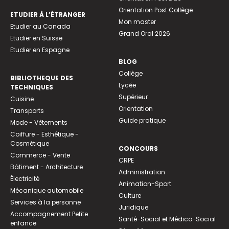
Orientation Post Collège
ETUDIER À L’ÉTRANGER
Mon master
Etudier au Canada
Grand Oral 2026
Etudier en Suisse
Etudier en Espagne
BLOG
Collège
BIBLIOTHEQUE DES
Lycée
TECHNIQUES
Supérieur
Cuisine
Orientation
Transports
Guide pratique
Mode - Vêtements
Coiffure - Esthétique -
Cosmétique
CONCOURS
Commerce - Vente
CRPE
Bâtiment - Architecture
Administration
Électricité
Animation-Sport
Mécanique automobile
Culture
Services à la personne
Juridique
Accompagnement Petite
Santé-Social et Médico-Social
enfance