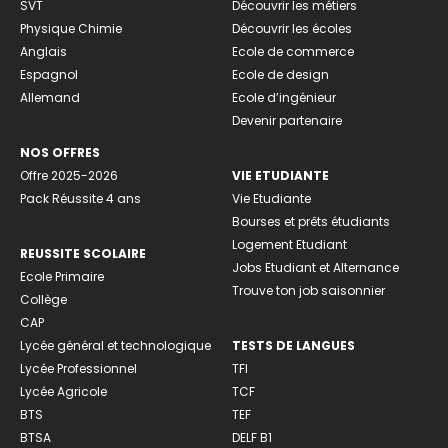
SVT
Découvrir les métiers
Physique Chimie
Découvrir les écoles
Anglais
Ecole de commerce
Espagnol
Ecole de design
Allemand
Ecole d’ingénieur
Devenir partenaire
NOS OFFRES
Offre 2025-2026
VIE ETUDIANTE
Pack Réussite 4 ans
Vie Etudiante
Bourses et prêts étudiants
Logement Etudiant
REUSSITE SCOLAIRE
Jobs Etudiant et Alternance
Ecole Primaire
Trouve ton job saisonnier
Collège
CAP
Lycée général et technologique
TESTS DE LANGUES
Lycée Professionnel
TFI
Lycée Agricole
TCF
BTS
TEF
BTSA
DELF B1