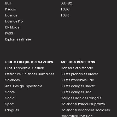
BUT
DELF B2
Prépas
TOEIC
Licence
TOEFL
Licence Pro
DN Made
PASS
Diplome infirmier
BIBLIOTHEQUE DES SAVOIRS
ASTUCES RÉVISIONS
Droit-Economie-Gestion
Conseils et Méthodo
Littérature-Sciences Humaines
Sujets probables Brevet
Sciences
Sujets Probables Bac
Arts-Design-Spectacle
Sujets corrigés Brevet
Santé
Sujets corrigés Bac
Social
Corrigés Bac de Français
Sport
Calendrier Parcoursup 2026
Langues
Calendrier vacances scolaires
Orientation Post Bac