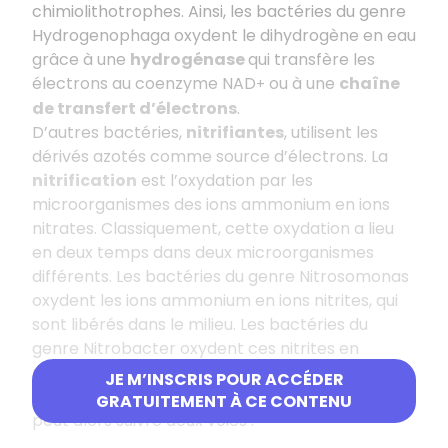
chimiolithotrophes. Ainsi, les bactéries du genre
Hydrogenophaga
oxydent le dihydrogène en eau
grâce à une
hydrogénase
qui transfère les
électrons au coenzyme NAD
ou à une
chaîne
+
de transfert d’électrons
.
D’autres bactéries,
nitrifiantes
, utilisent les
dérivés azotés comme source d’électrons. La
nitrification
est l’oxydation par les
microorganismes des ions ammonium en ions
nitrates. Classiquement, cette oxydation a lieu
en deux temps dans deux microorganismes
différents. Les bactéries du genre
Nitrosomonas
oxydent les ions ammonium en ions nitrites, qui
sont libérés dans le milieu. Les bactéries du
genre
Nitrobacter
oxydent ces nitrites en
nitrates grâce à une
nitrate réductase
JE M’INSCRIS POUR ACCÉDER
membranaire. La translocation des électrons
GRATUITEMENT À CE CONTENU
peut alors suivre deux voies :