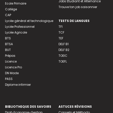
Jobs Etudiant et Alternance
Ecole Primaire
Trouve ton job saisonnier
Collège
CAP
Lycée général et technologique
TESTS DE LANGUES
Lycée Professionnel
TFI
Lycée Agricole
TCF
BTS
TEF
BTSA
DELF B1
BUT
DELF B2
Prépas
TOEIC
Licence
TOEFL
Licence Pro
DN Made
PASS
Diplome infirmier
BIBLIOTHEQUE DES SAVOIRS
ASTUCES RÉVISIONS
Droit-Economie-Gestion
Conseils et Méthodo