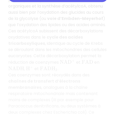
organiques et la synthèse d’acétylcoA, obtenu
aussi bien par l’oxydation des glucides au cours
de la glycolyse (ou
voie d’Embden-Meyerhof
)
que l’oxydation des lipides ou des acides aminés.
Ces acétylcoA subissent des décarboxylations
oxydatives dans le
cycle des acides
tricarboxyliques
, identique au cycle de Krebs
se déroulant dans les mitochondries des cellules
eucaryotes. Cette décarboxylation permet la
réduction de coenzymes
et
en
N
A
D
+
F
A
D
,
et
.
N
A
D
H
H
+
F
A
D
H
2
Ces coenzymes sont réoxydés dans des
chaînes de transfert d’électrons
membranaires
, analogues à la chaîne
respiratoire mitochondriale mais contenant
moins de complexes (III par exemple pour
Paracoccus denitrificans
, ou deux systèmes à
deux complexes chez
Escherichia coli
). Ce