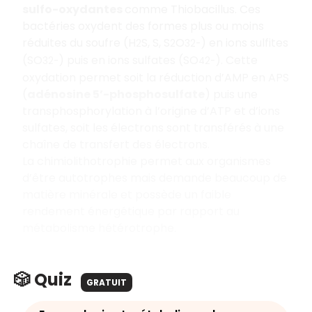
sulfo-oxydantes
comme
Thiobacillus
. Ces
bactéries oxydent des formes plus ou moins
réduites du soufre (H
S, S, S
O
) en ions sulfites
2
2
3
2-
(SO
) puis en ions sulfates (SO
). Cette
3
2-
4
2-
oxydation permet soit la réduction d’AMP en APS
(
adénosine 5’-phosphosulfate
) puis une
transphosphorylation à l’origine d’ATP et d’ions
sulfates, soit les électrons sont transférés à une
chaîne de transfert des électrons.
La chimiolithotrophie permet aux organismes
d’être autotrophes mais demande beaucoup de
matière minérale et possède un faible
rendement énergétique par rapport au
métabolisme hétérotrophe.
🎲 Quiz
GRATUIT