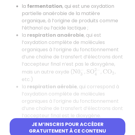
la
fermentation
, qui est une oxydation
partielle anaérobie de la matière
organique, à l’origine de produits comme
l’éthanol ou l’acide lactique ;
la
respiration anaérobie
, qui est
l’oxydation complète de molécules
organiques à l’origine du fonctionnement
d’une chaîne de transfert d’électrons dont
l’accepteur final n‘est pas le dioxygène,
S
O
4
2
−
mais un autre oxyde (
,
,
,
N
0
3
−
C
O
2
etc.)
la
respiration aérobie
, qui correspond à
l’oxydation complète de molécules
organiques à l’origine du fonctionnement
d’une chaîne de transfert d’électrons dont
l’accepteur final est le dioxygène.
JE M’INSCRIS POUR ACCÉDER
La
respiration aérobie
des bactéries
passe
GRATUITEMENT À CE CONTENU
par l’oxydation préférentielle des molécules