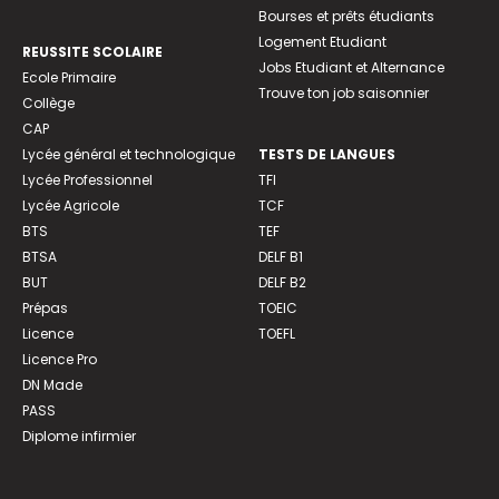
Bourses et prêts étudiants
Logement Etudiant
REUSSITE SCOLAIRE
Jobs Etudiant et Alternance
Ecole Primaire
Trouve ton job saisonnier
Collège
CAP
Lycée général et technologique
TESTS DE LANGUES
Lycée Professionnel
TFI
Lycée Agricole
TCF
BTS
TEF
BTSA
DELF B1
BUT
DELF B2
Prépas
TOEIC
Licence
TOEFL
Licence Pro
DN Made
PASS
Diplome infirmier