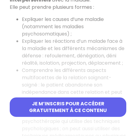
Elle peut prendre plusieurs formes :
Expliquer les causes d’une maladie
(notamment les maladies
psychosomatiques) ;
Expliquer les réactions d’un malade face à
la maladie et les différents mécanismes de
défense : refoulement, dénégation, déni
réalité, isolation, projection, déplacement ;
Comprendre les différents aspects
multifacettes de la relation soignant-
soigné : le patient abandonne son
indépendance dans cette relation et peut
se mettre en situation de régression qui
JE M’INSCRIS POUR ACCÉDER
favorise le transfert ;
GRATUITEMENT À CE CONTENU
Les traitements peuvent être de type
psychothérapie qui utilise des techniques
psychologiques ; on peut aussi utiliser des
techniques médicamenteuses ou physiques