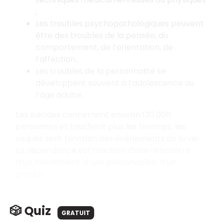
;
Les troubles psychopathologiques peuvent
être des troubles de la pensée, du
comportement, de l’orientation, de
l’affection…
Les troubles de la personnalité se
développent souvent à l’adolescence ou
l’âge adulte.
Les suicides concernent environ 120 000
personnes et touchent plus les femmes, les
risques sont fonction des événements de la vie.
La dépendance est fonction d’une rencontre
d’un événement, d’une personnalité, d’un
produit.
🎲 Quiz
GRATUIT