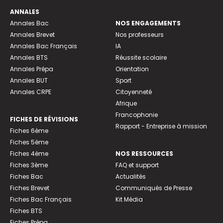
ANNALES
Annales Bac
NOS ENGAGEMENTS
Annales Brevet
Nos professeurs
Annales Bac Français
IA
Annales BTS
Réussite scolaire
Annales Prépa
Orientation
Annales BUT
Sport
Annales CRPE
Citoyenneté
Afrique
Francophonie
FICHES DE RÉVISIONS
Rapport - Entreprise à mission
Fiches 6ème
Fiches 5ème
Fiches 4ème
NOS RESSOURCES
Fiches 3ème
FAQ et support
Fiches Bac
Actualités
Fiches Brevet
Communiqués de Presse
Fiches Bac Français
Kit Média
Fiches BTS
Fiches Prépa