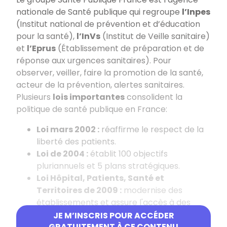
nationale de Santé publique qui
regroupe
l’Inpes
(Institut national de prévention et d’éducation
pour la santé),
l’InVs
(Institut de Veille sanitaire)
et
l’Eprus
(Établissement de préparation et de
réponse aux urgences sanitaires). Pour
observer, veiller, faire la promotion de la santé,
acteur de la prévention, alertes sanitaires.
Plusieurs
lois importantes
consolident la
politique de santé publique en France:
Loi mars 2002 :
réaffirme le respect de la
liberté des patients.
Loi de
2004 :
établit 100 objectifs
pluriannuels et 5 plans stratégiques.
Loi Hôpital, Patients, Santé et
Territoires de 2009 :
modernise des
établissements et assure l'accès à des
soins de qualité, prévention et création des
JE M’INSCRIS POUR ACCÉDER
Agences Régionales de Santé (ARS).
GRATUITEMENT À CE CONTENU