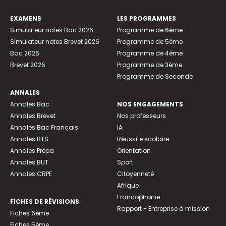
EXAMENS
LES PROGRAMMES
Simulateur notes Bac 2026
Programme de 6ème
Simulateur notes Brevet 2026
Programme de 5ème
Bac 2026
Programme de 4ème
Brevet 2026
Programme de 3ème
Programme de Seconde
ANNALES
Annales Bac
NOS ENGAGEMENTS
Annales Brevet
Nos professeurs
Annales Bac Français
IA
Annales BTS
Réussite scolaire
Annales Prépa
Orientation
Annales BUT
Sport
Annales CRPE
Citoyenneté
Afrique
Francophonie
FICHES DE RÉVISIONS
Rapport - Entreprise à mission
Fiches 6ème
Fiches 5ème