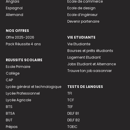
Anglais
Ecole de commerce
Espagnol
Ecole de design
Allemand
Ecole d’ingénieur
Devenir partenaire
NOS OFFRES
Offre 2025-2026
VIE ETUDIANTE
Pack Réussite 4 ans
Vie Etudiante
Bourses et prêts étudiants
Logement Etudiant
REUSSITE SCOLAIRE
Jobs Etudiant et Alternance
Ecole Primaire
Trouve ton job saisonnier
Collège
CAP
Lycée général et technologique
TESTS DE LANGUES
Lycée Professionnel
TFI
Lycée Agricole
TCF
BTS
TEF
BTSA
DELF B1
BUT
DELF B2
Prépas
TOEIC