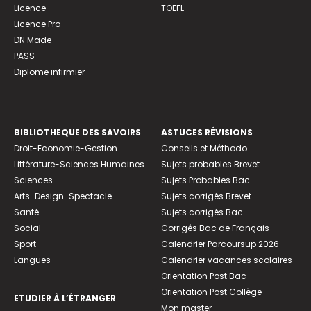
Licence
TOEFL
Licence Pro
DN Made
PASS
Diplome infirmier
BIBLIOTHEQUE DES SAVOIRS
ASTUCES RÉVISIONS
Droit-Economie-Gestion
Conseils et Méthodo
Littérature-Sciences Humaines
Sujets probables Brevet
Sciences
Sujets Probables Bac
Arts-Design-Spectacle
Sujets corrigés Brevet
Santé
Sujets corrigés Bac
Social
Corrigés Bac de Français
Sport
Calendrier Parcoursup 2026
Langues
Calendrier vacances scolaires
Orientation Post Bac
Orientation Post Collège
ETUDIER À L’ÉTRANGER
Mon master