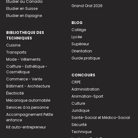
Etudier au Canada
Grand Oral 2026
Etudier en Suisse
Etudier en Espagne
BLOG
Collège
BIBLIOTHEQUE DES
Lycée
TECHNIQUES
Supérieur
Cuisine
Orientation
Transports
Guide pratique
Mode - Vêtements
Coiffure - Esthétique -
Cosmétique
CONCOURS
Commerce - Vente
CRPE
Bâtiment - Architecture
Administration
Électricité
Animation-Sport
Mécanique automobile
Culture
Services à la personne
Juridique
Accompagnement Petite
Santé-Social et Médico-Social
enfance
Sécurité
Kit auto-entrepreneur
Technique