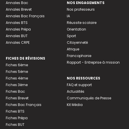
Annales Bac
NOS ENGAGEMENTS
Annales Brevet
Nos professeurs
Annales Bac Français
IA
Annales BTS
Réussite scolaire
Annales Prépa
Orientation
Annales BUT
Sport
Annales CRPE
Citoyenneté
Afrique
Francophonie
FICHES DE RÉVISIONS
Rapport - Entreprise à mission
Fiches 6ème
Fiches 5ème
Fiches 4ème
NOS RESSOURCES
Fiches 3ème
FAQ et support
Fiches Bac
Actualités
Fiches Brevet
Communiqués de Presse
Fiches Bac Français
Kit Média
Fiches BTS
Fiches Prépa
Fiches BUT