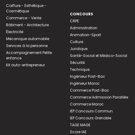
Coiffure - Esthétique -
Cosmétique
CONCOURS
Commerce - Vente
CRPE
Bâtiment - Architecture
Administration
Électricité
Animation-Sport
Mécanique automobile
Culture
Services à la personne
Juridique
Accompagnement Petite
Santé-Social et Médico-Social
enfance
Sécurité
Kit auto-entrepreneur
Technique
Ingénieur Post-Bac
Ingénieur Maroc
Commerce Post-Bac
Commerce Admission Parallèle
Commerce Maroc
IEP Concours Commun
IEP Concours Grenoble
TAGE MAGE
Score IAE