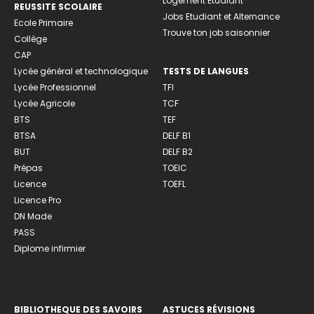
Logement Etudiant
REUSSITE SCOLAIRE
Jobs Etudiant et Alternance
Ecole Primaire
Trouve ton job saisonnier
Collège
CAP
Lycée général et technologique
TESTS DE LANGUES
Lycée Professionnel
TFI
Lycée Agricole
TCF
BTS
TEF
BTSA
DELF B1
BUT
DELF B2
Prépas
TOEIC
Licence
TOEFL
Licence Pro
DN Made
PASS
Diplome infirmier
BIBLIOTHEQUE DES SAVOIRS
ASTUCES RÉVISIONS