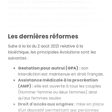
dignité
, de l'
autonomie des patients
, la
protection des personnes vulnérables
et le
rôle des soignants. Des réflexions législatives
récentes pourraient conduire à une évolution du
cadre juridique dans les prochaines années.
Les dernières réformes
Suite à la loi du 2 août 2021 relative à la
bioéthique, les principales évolutions sont les
suivantes
:
Gestation pour autrui (GPA)
:
son
interdiction est maintenue en droit français.
Assistance médicale à la procréation
(AMP)
:
elle est ouverte à tous les couples
(homme-femme ou deux femmes) ainsi
qu'aux femmes seules.
Droit d'accès aux origines
:
mise en place
d'un dispositif permettant aux personnes