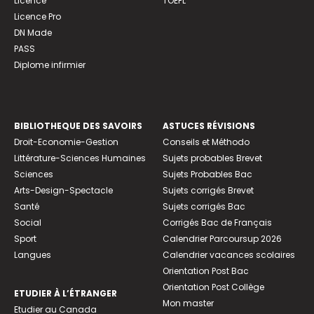
Licence
TOEFL
Licence Pro
DN Made
PASS
Diplome infirmier
BIBLIOTHEQUE DES SAVOIRS
ASTUCES RÉVISIONS
Droit-Economie-Gestion
Conseils et Méthodo
Littérature-Sciences Humaines
Sujets probables Brevet
Sciences
Sujets Probables Bac
Arts-Design-Spectacle
Sujets corrigés Brevet
Santé
Sujets corrigés Bac
Social
Corrigés Bac de Français
Sport
Calendrier Parcoursup 2026
Langues
Calendrier vacances scolaires
Orientation Post Bac
Orientation Post Collège
ETUDIER À L’ÉTRANGER
Mon master
Etudier au Canada