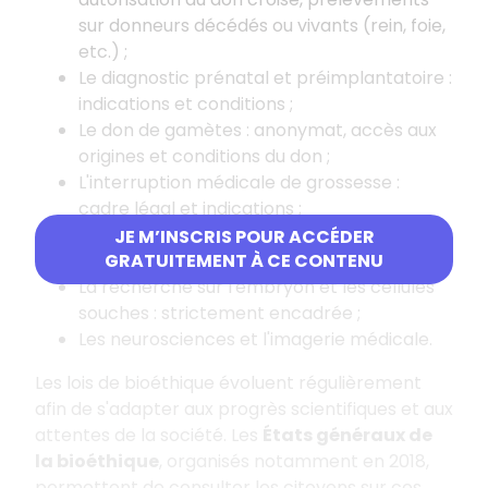
sur donneurs décédés ou vivants (rein, foie,
etc.)
;
Le diagnostic prénatal et préimplantatoire
:
indications et conditions
;
Le don de gamètes
: anonymat, accès aux
origines et conditions du don
;
L'interruption médicale de grossesse
:
cadre légal et indications
;
L'assistance médicale à la procréation
JE M’INSCRIS POUR ACCÉDER
(AMP)
: conditions d'accès
;
GRATUITEMENT À CE CONTENU
La recherche sur l'embryon et les cellules
souches
: strictement encadrée
;
Les neurosciences et l'imagerie médicale.
Les lois de bioéthique évoluent régulièrement
afin de s'adapter aux progrès scientifiques et aux
attentes de la société. Les
États généraux de
la bioéthique
, organisés notamment en 2018,
permettent de consulter les citoyens sur ces