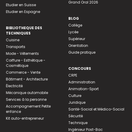
Grand Oral 2026
Etudier en Suisse
Etudier en Espagne
BLOG
Collège
BIBLIOTHEQUE DES
Lycée
TECHNIQUES
Supérieur
Cuisine
Orientation
Transports
Guide pratique
Mode - Vêtements
Coiffure - Esthétique -
Cosmétique
CONCOURS
Commerce - Vente
CRPE
Bâtiment - Architecture
Administration
Électricité
Animation-Sport
Mécanique automobile
Culture
Services à la personne
Juridique
Accompagnement Petite
Santé-Social et Médico-Social
enfance
Sécurité
Kit auto-entrepreneur
Technique
Ingénieur Post-Bac