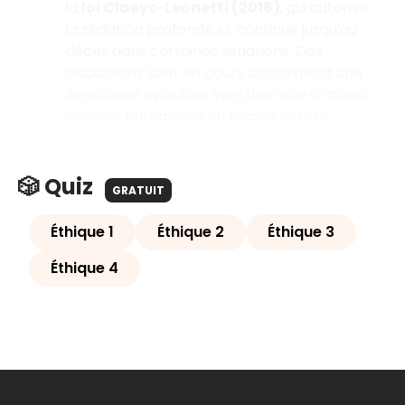
la
loi Claeys-Leonetti (2016)
, qui autorise
la sédation profonde et continue jusqu'au
décès dans certaines situations. Des
discussions sont en cours concernant une
éventuelle évolution vers une aide à mourir,
incluant euthanasie ou suicide assisté.
🎲 Quiz
GRATUIT
Éthique 1
Éthique 2
Éthique 3
Éthique 4