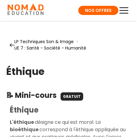
NOS OFFRES
LP Techniques Son & Image
>
UE 7 : Santé - Société - Humanité
Éthique
📝 Mini-cours
GRATUIT
Éthique
L'éthique
désigne ce qui est moral. La
bioéthique
correspond à l'éthique appliquée au
vivant et aux pratiques médicales. Avec l'essor