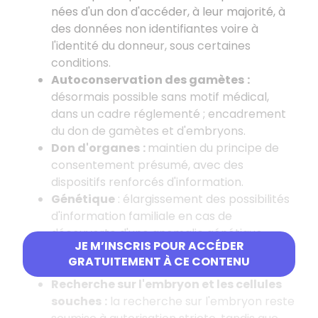
nées d'un don d'accéder, à leur majorité, à
des données non identifiantes voire à
l'identité du donneur, sous certaines
conditions.
Autoconservation des gamètes
:
désormais possible sans motif médical,
dans un cadre réglementé
; encadrement
du don de gamètes et d'embryons.
Don d'organes
:
maintien du principe de
consentement présumé, avec des
dispositifs renforcés d'information.
Génétique
: élargissement des possibilités
d'information familiale en cas de
découverte d'une anomalie génétique
JE M’INSCRIS POUR ACCÉDER
grave, avec un encadrement du
GRATUITEMENT À CE CONTENU
consentement.
Recherche sur l'embryon et les cellules
souches
:
la recherche sur l'embryon reste