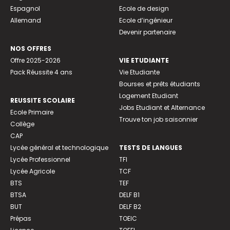
Espagnol
Ecole de design
Allemand
Ecole d’ingénieur
Devenir partenaire
NOS OFFRES
Offre 2025-2026
VIE ETUDIANTE
Pack Réussite 4 ans
Vie Etudiante
Bourses et prêts étudiants
Logement Etudiant
REUSSITE SCOLAIRE
Jobs Etudiant et Alternance
Ecole Primaire
Trouve ton job saisonnier
Collège
CAP
Lycée général et technologique
TESTS DE LANGUES
Lycée Professionnel
TFI
Lycée Agricole
TCF
BTS
TEF
BTSA
DELF B1
BUT
DELF B2
Prépas
TOEIC