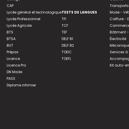
CAP
Transports
Lycée général et technologique
TESTS DE LANGUES
Mode - Vê
Lycée Professionnel
TFI
Coiffure -
Lycée Agricole
TCF
Commerce 
BTS
TEF
Bâtiment -
BTSA
DELF B1
Électricité
BUT
DELF B2
Mécanique
Prépas
TOEIC
Services à
Licence
TOEFL
Accompagn
Licence Pro
Kit auto-e
DN Made
PASS
Diplome infirmier