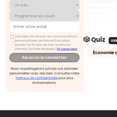
La régulation 
médecine hosp
patients.
Le Plan hôpita
J'accepte de recevoir les communications
🎲 Quiz
personnalisées de Nomad Education,
GR
basées sur le suivi de mes ouvertures
d'emails (à l’aide de pixels).
En savoir plus
Économie d
Recevoir la newsletter
Nous ne partagerons jamais vos données
personnelles avec des tiers. Consultez notre
Politique de confidentialité
pour plus
d’informations.