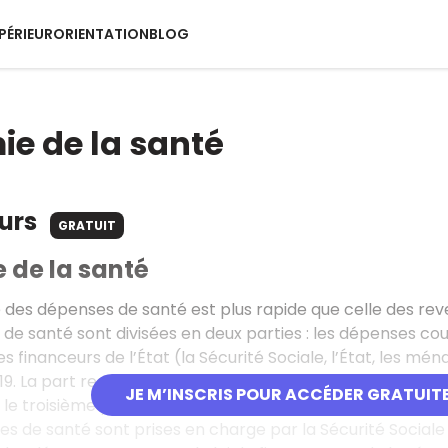
PÉRIEUR
ORIENTATION
BLOG
e de la santé
ours
GRATUIT
 de la santé
 des dépenses de santé est plus rapide que celle des reven
de santé sont divisées en deux parties : les dépenses c
s financeurs de l’État (la Sécurité Sociale, l’État, les mé
19. La part restant à la charge des ménages continue de di
JE M’INSCRIS POUR ACCÉDER GRATUIT
 le troisième pays de l’OCDE qui dépense le plus pour la s
s de santé sont prises en charge par la Sécurité Sociale 