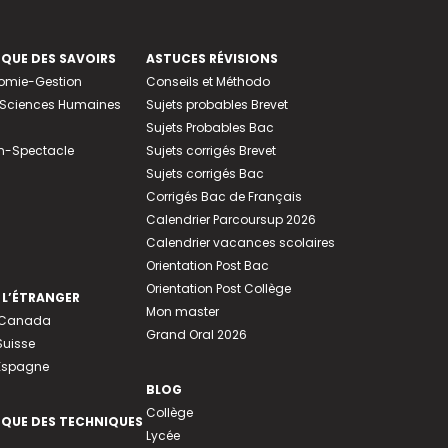
EQUE DES SAVOIRS
ASTUCES RÉVISIONS
nomie-Gestion
Conseils et Méthodo
e-Sciences Humaines
Sujets probables Brevet
Sujets Probables Bac
n-Spectacle
Sujets corrigés Brevet
Sujets corrigés Bac
Corrigés Bac de Français
Calendrier Parcoursup 2026
Calendrier vacances scolaires
Orientation Post Bac
Orientation Post Collège
 L’ÉTRANGER
Mon master
u Canada
Grand Oral 2026
Suisse
 Espagne
BLOG
Collège
EQUE DES TECHNIQUES
Lycée