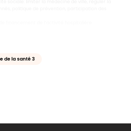
 sociale: limiter la médecine de ville, réguler la
és, politique de prévention, participation des
de financement de l’activité hospitalière.
 de la santé 3