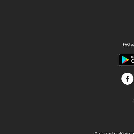
FAQ et
v2.311.4 US
Ce site est protégé p