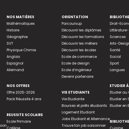
NOS MATIÈRES
ORIENTATION
BIBLIOTH
Mathématiques
Parcoursup
Droit-Eco
Histoire
Découvrir les diplômes
Littératur
Géographie
Découvrir les formations
Sciences
SVT
Découvrir les métiers
Arts-Desig
Physique Chimie
Découvrir les écoles
Santé
Anglais
Ecole de commerce
Social
Espagnol
Ecole de design
Sport
Allemand
Ecole d’ingénieur
Langues
Devenir partenaire
NOS OFFRES
ETUDIER À
Offre 2025-2026
VIE ETUDIANTE
Etudier a
Pack Réussite 4 ans
Vie Etudiante
Etudier en 
Bourses et prêts étudiants
Etudier en
Logement Etudiant
REUSSITE SCOLAIRE
Jobs Etudiant et Alternance
Ecole Primaire
BIBLIOTH
sion
Trouve ton job saisonnier
Collège
Cuisine