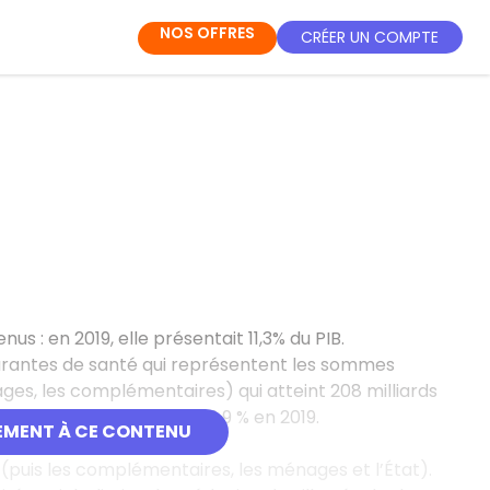
NOS OFFRES
CRÉER UN COMPTE
us : en 2019, elle présentait
11,3% du PIB.
ourantes de santé qui représentent les sommes
nages, les complémentaires) qui atteint 208 milliards
minuer pour s’établir à 6,9 % en 2019.
EMENT À CE CONTENU
anté.
(puis les complémentaires, les ménages et l’État).