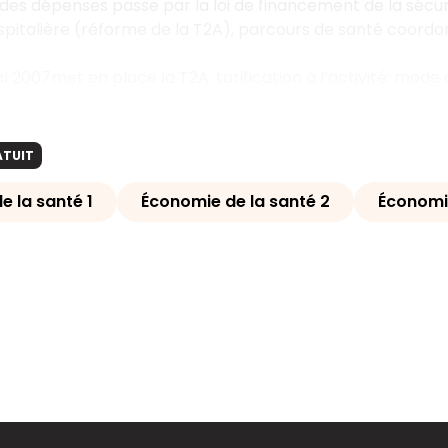
des dépenses passe par la loi de financement de la sécurité
italière (réforme de la T2A), parcours de santé coordonn
l 2007met en place la T2A: tarification à l’activité: mode 
ATUIT
e la santé 1
Économie de la santé 2
Économie