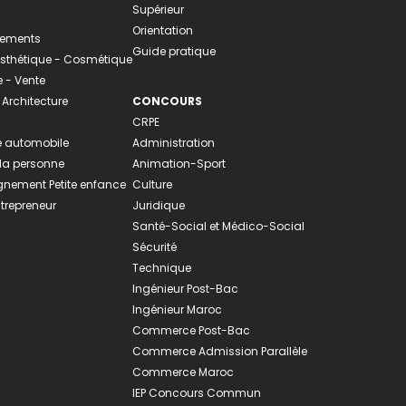
Supérieur
Orientation
tements
Guide pratique
 Esthétique - Cosmétique
- Vente
 Architecture
CONCOURS
CRPE
 automobile
Administration
 la personne
Animation-Sport
ement Petite enfance
Culture
ntrepreneur
Juridique
Santé-Social et Médico-Social
Sécurité
Technique
Ingénieur Post-Bac
Ingénieur Maroc
Commerce Post-Bac
Commerce Admission Parallèle
Commerce Maroc
IEP Concours Commun