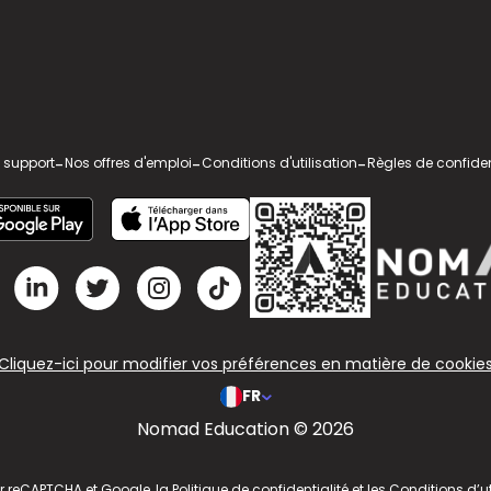
 support
-
Nos offres d'emploi
-
Conditions d'utilisation
-
Règles de confiden
Cliquez-ici pour modifier vos préférences en matière de cookie
FR
Nomad Education © 2026
ar reCAPTCHA et Google, la
Politique de confidentialité
et les
Conditions d’ut