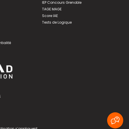
IEP Concours Grenoble
TAGE MAGE
Score IAE
Tests de Logique
tialité
s
ilisation
s’appliquent.