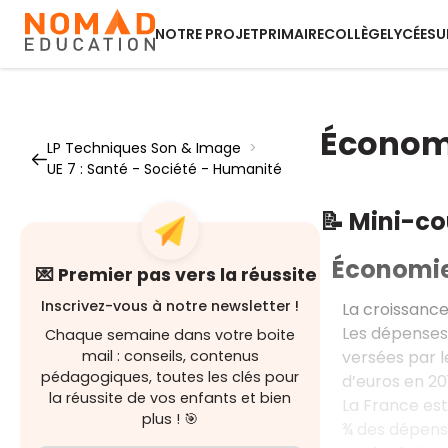
NOTRE PROJET
PRIMAIRE
COLLÈGE
LYCÉE
SU
Économi
LP Techniques Son & Image
>
UE 7 : Santé - Société - Humanité
📝 Mini-c
Économie
💌 Premier pas vers la réussite
Inscrivez-vous à notre newsletter !
La croissance
Les dépenses 
Chaque semaine dans votre boite
versées par le
mail : conseils, contenus
pédagogiques, toutes les clés pour
d’euros en 20
la réussite de vos enfants et bien
La France est
plus ! 🎯
¾ des dépense