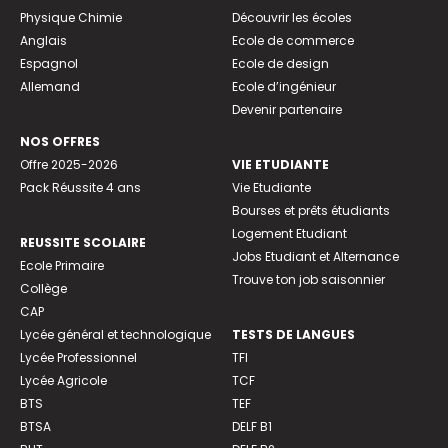
Physique Chimie
Découvrir les écoles
Anglais
Ecole de commerce
Espagnol
Ecole de design
Allemand
Ecole d’ingénieur
Devenir partenaire
NOS OFFRES
Offre 2025-2026
VIE ETUDIANTE
Pack Réussite 4 ans
Vie Etudiante
Bourses et prêts étudiants
Logement Etudiant
REUSSITE SCOLAIRE
Jobs Etudiant et Alternance
Ecole Primaire
Trouve ton job saisonnier
Collège
CAP
Lycée général et technologique
TESTS DE LANGUES
Lycée Professionnel
TFI
Lycée Agricole
TCF
BTS
TEF
BTSA
DELF B1