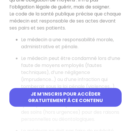
l’obligation légale de guérir, mais de soigner.
Le code de la santé publique précise que chaque
médecin est responsable de ses actes devant
ses pairs et ses patients.
Le médecin a une responsabilité morale,
administrative et pénale.
Le médecin peut être condamné lors d’une
faute de moyens employés (fautes
techniques), d’une négligence
(imprudence…) ou d’une infraction qui
tomberait sous la loi pénale (violences…).
JE M’INSCRIS POUR ACCÉDER
Le médecin doit pouvoir soigner n’importe
GRATUITEMENT À CE CONTENU
quelle personne et peut refuser de donner
des soins (hors urgences) pour des raisons
personnelles ou déontologiques.
Le médecin ne doit pas faire de publicité.