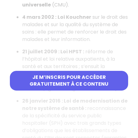
universelle
(CMU).
4 mars 2002 :
Loi Kouchner
sur le droit des
malades et sur la qualité du système de
soins : elle permet de renforcer le droit des
malades et leur information.
21 juillet 2009 : Loi HPST :
réforme de
l’hôpital et loi relative auxpatients, à la
santé et aux territoires ; s’ensuit la
refondation du système de gouvernance
JE M’INSCRIS POUR ACCÉDER
hospitalière et, le 1er avril 2010, la création
GRATUITEMENT À CE CONTENU
des ARS (Agences régionales de santé).
26 janvier 2016 : Loi
de modernisation de
notre système de santé :
reconnaissance
de la spécificité du service public
hospitalier (SPH) avec trois grands types
d’obligations que les établissements de
santé du SPH devront respecter (garanties