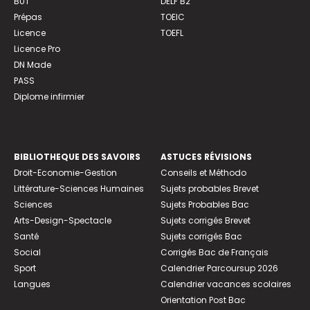
BUT
DELF B2
Prépas
TOEIC
Licence
TOEFL
Licence Pro
DN Made
PASS
Diplome infirmier
BIBLIOTHEQUE DES SAVOIRS
ASTUCES RÉVISIONS
Droit-Economie-Gestion
Conseils et Méthodo
Littérature-Sciences Humaines
Sujets probables Brevet
Sciences
Sujets Probables Bac
Arts-Design-Spectacle
Sujets corrigés Brevet
Santé
Sujets corrigés Bac
Social
Corrigés Bac de Français
Sport
Calendrier Parcoursup 2026
Langues
Calendrier vacances scolaires
Orientation Post Bac