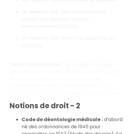
Le médecin doit fixer des honoraires
corrects et recevoir dans un
environnement propice.
Le médecin doit veiller à la qualité de son
exercice.
Secret professionnel
: les médecins, sages-
femmes, pharmaciens, infirmiers et assistants
de service social sont soumis au secret
professionnel (ainsi que les étudiants). Les
avocats, les policiers et gendarmes également.
Notions de droit - 2
Code de déontologie médicale
:
d’abord
né des ordonnances de 1945 pour
apparaître en 1947 (étude des devoirs), il a