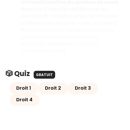
la transformation du système de santé
qui donne 3 objectifs : décloisonner les
parcours de formation et les carrières des
professionnels de santé ; créer un collectif
de soins au service des patients et mieux
structurer l’offre de soins dans les
territoires ; développer l’ambition
numérique en santé.
🎲 Quiz
GRATUIT
Droit 1
Droit 2
Droit 3
Droit 4