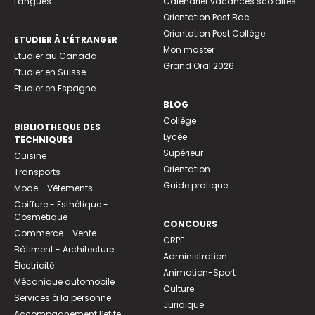
Langues
Calendrier vacances scolaires
Orientation Post Bac
Orientation Post Collège
ETUDIER À L’ÉTRANGER
Mon master
Etudier au Canada
Grand Oral 2026
Etudier en Suisse
Etudier en Espagne
BLOG
Collège
BIBLIOTHEQUE DES
Lycée
TECHNIQUES
Supérieur
Cuisine
Orientation
Transports
Guide pratique
Mode - Vêtements
Coiffure - Esthétique -
Cosmétique
CONCOURS
Commerce - Vente
CRPE
Bâtiment - Architecture
Administration
Électricité
Animation-Sport
Mécanique automobile
Culture
Services à la personne
Juridique
Accompagnement Petite