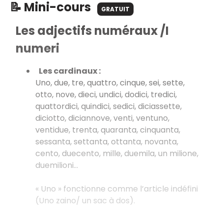
📝 Mini-cours
GRATUIT
Les adjectifs numéraux /I
numeri
Les cardinaux :
Uno, due, tre, quattro, cinque, sei, sette,
otto, nove, dieci, undici, dodici, tredici,
quattordici, quindici, sedici, diciassette,
diciotto, diciannove, venti, ventuno,
ventidue, trenta, quaranta, cinquanta,
sessanta, settanta, ottanta, novanta,
cento, duecento, mille, duemila, un milione,
duemilioni...
« Uno » fonctionne comme l’article indéfini
(Uno zaino/ un sac à dos).