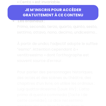
« Cento » est invariable.
JE M’INSCRIS POUR ACCÉDER
GRATUITEMENT À CE CONTENU
Les ordinaux :
Primo, secondo, terzo, quarto, quinto, sesto,
settimo, ottavo, nono, decimo, undicesimo…
À partir de undici, l’adjectif adopte le suffixe
”esimo”. Attention cependant à «
ventitreesimo » dont l'orthographe est
souvent source d'erreur.
Pour parler des personnages historiques,
des actes et des scènes au théâtre, des
chapitres d’un livre, on utilise les ordinaux ;
Luigi quattordicesimo (Louis XIV) ; L'atto
primo di questa commedia (l'acte I de
cette comédie), Lo dice nel settimo