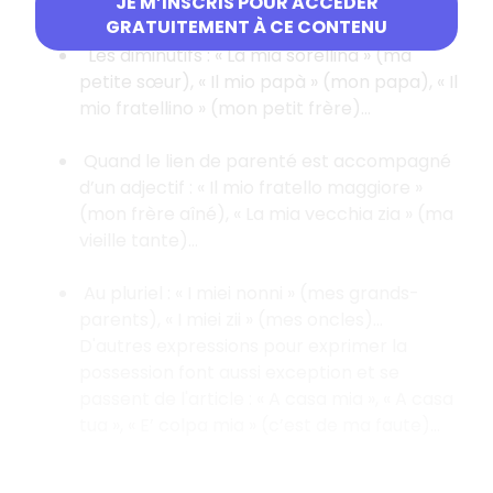
fratello »…
JE M’INSCRIS POUR ACCÉDER
GRATUITEMENT À CE CONTENU
Les diminutifs : « La mia sorellina » (ma
petite sœur), « Il mio papà » (mon papa), « Il
mio fratellino » (mon petit frère)…
Quand le lien de parenté est accompagné
d’un adjectif : « Il mio fratello maggiore »
(mon frère aîné), « La mia vecchia zia » (ma
vieille tante)…
Au pluriel : « I miei nonni » (mes grands-
parents), « I miei zii » (mes oncles)…
D'autres expressions pour exprimer la
possession font aussi exception et se
passent de l'article : « A casa mia », « A casa
tua », « E’ colpa mia » (c’est de ma faute)…