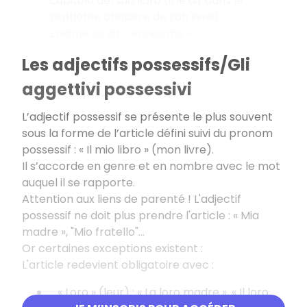
capitolo del suo libro (il le dit dans le
septième chapitre de son livre).
Enième se dit « ennesimo ».
Les adjectifs possessifs/Gli
aggettivi possessivi
L’adjectif possessif se présente le plus souvent
sous la forme de l’article défini suivi du pronom
possessif : « Il mio libro » (mon livre).
Il s’accorde en genre et en nombre avec le mot
auquel il se rapporte.
Attention aux liens de parenté ! L'adjectif
possessif ne doit plus prendre l'article : « Mia
madre », "Mio fratello"...
Or certaines exceptions existent :
L'article redevient obligatoire avec :
« Loro » (leur) : « La loro madre », « Il loro