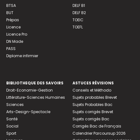
BTSA
DELF B1
BUT
DELF B2
Prépas
TOEIC
Licence
TOEFL
Licence Pro
DN Made
PASS
Diplome infirmier
BIBLIOTHEQUE DES SAVOIRS
ASTUCES RÉVISIONS
Droit-Economie-Gestion
Conseils et Méthodo
Littérature-Sciences Humaines
Sujets probables Brevet
Sciences
Sujets Probables Bac
Arts-Design-Spectacle
Sujets corrigés Brevet
Santé
Sujets corrigés Bac
Social
Corrigés Bac de Français
Sport
Calendrier Parcoursup 2026