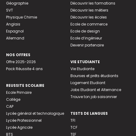
Géographie
Découvrir les formations
SVT
Découvrir les métiers
Physique Chimie
Découvrir les écoles
Anglais
Ecole de commerce
Espagnol
Ecole de design
Allemand
Ecole d’ingénieur
Devenir partenaire
NOS OFFRES
Offre 2025-2026
VIE ETUDIANTE
Pack Réussite 4 ans
Vie Etudiante
Bourses et prêts étudiants
Logement Etudiant
REUSSITE SCOLAIRE
Jobs Etudiant et Alternance
Ecole Primaire
Trouve ton job saisonnier
Collège
CAP
Lycée général et technologique
TESTS DE LANGUES
Lycée Professionnel
TFI
Lycée Agricole
TCF
BTS
TEF