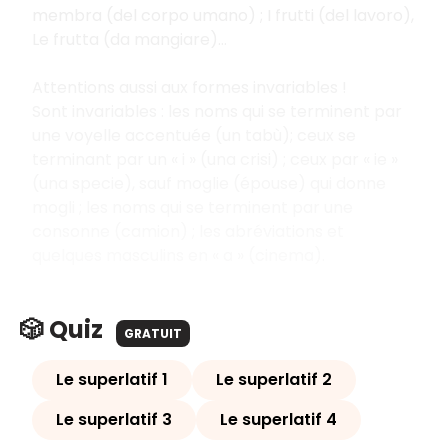
membra (del corpo umano) ; I frutti (del lavoro),
Le frutta (da mangiare)…
Attentions aussi aux formes invariables !
Sont invariables : les noms qui se terminent par
une voyelle accentuée (un tabù); ceux se
terminant par un « i » (una crisi) ; ceux par « ie »
(una specie), sauf moglie (épouse) qui donne
mogli ; les noms qui se terminent par une
consonne (camion) ; les abréviations et
quelques masculins en « a » (cinema).
🎲 Quiz
GRATUIT
Le superlatif 1
Le superlatif 2
Le superlatif 3
Le superlatif 4