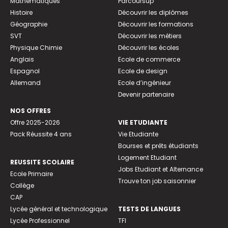
Mathématiques
Parcoursup
Histoire
Découvrir les diplômes
Géographie
Découvrir les formations
SVT
Découvrir les métiers
Physique Chimie
Découvrir les écoles
Anglais
Ecole de commerce
Espagnol
Ecole de design
Allemand
Ecole d’ingénieur
Devenir partenaire
NOS OFFRES
Offre 2025-2026
VIE ETUDIANTE
Pack Réussite 4 ans
Vie Etudiante
Bourses et prêts étudiants
Logement Etudiant
REUSSITE SCOLAIRE
Jobs Etudiant et Alternance
Ecole Primaire
Trouve ton job saisonnier
Collège
CAP
Lycée général et technologique
TESTS DE LANGUES
Lycée Professionnel
TFI