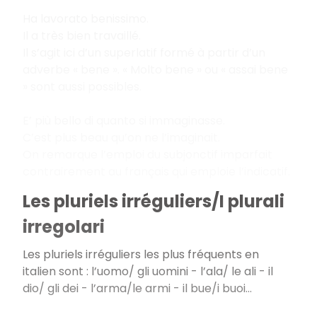
Ha lavorato benissimo.
Il a très bien travaillé.
Il s’agit ici d’un superlatif formé à partir d’un
adverbe « bene ». « Molto bene » ou « assai bene
» sont aussi possibles.
E’ più bello di quanto si immaginasse.
C’est plus beau qu’on ne l’imaginait.
On remarque l’emploi du subjonctif imparfait
contrairement au français qui emploie l’indicatif.
Les pluriels irréguliers/I plurali
irregolari
Les pluriels irréguliers les plus fréquents en
italien sont : l’uomo/ gli uomini - l’ala/ le ali - il
dio/ gli dei - l’arma/le armi - il bue/i buoi...