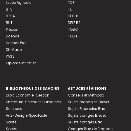
Lycée Agricole
TCF
BTS
TEF
BTSA
DELF B1
BUT
DELF B2
Prépas
TOEIC
Licence
TOEFL
Licence Pro
DN Made
PASS
Diplome infirmier
BIBLIOTHEQUE DES SAVOIRS
ASTUCES RÉVISIONS
Droit-Economie-Gestion
Conseils et Méthodo
Littérature-Sciences Humaines
Sujets probables Brevet
Sciences
Sujets Probables Bac
Arts-Design-Spectacle
Sujets corrigés Brevet
Santé
Sujets corrigés Bac
Social
Corrigés Bac de Français