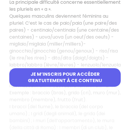
La principale difficulté concerne essentiellement
les pluriels en « a ».
Quelques masculins deviennent féminins au
pluriel. C’est le cas de paio/paia (une paire/des
paires) - centinaio/centinaia (une centaine/des
centaines) - uova/uova (un oeuf/des oeufs) -
migliaio/migliaia (millier/milliers)-
ginocchio/ginocchia (genou/genoux) - riso/risa
(le rire/les rires) - dito/dita (doigt/doigts) -
labbro/labbra (lèvre/lèvres) - lenzuolo/lenzuola
(drap/draps)…
JE M’INSCRIS POUR ACCÉDER
D’autres masculins peuvent avoir deux pluriels,
GRATUITEMENT À CE CONTENU
l'un masculin en « i », et l'autre féminin en « a ».
Exemple : braccio (bras), grido (cri), muro (mur),
membro (membre), frutto (fruit).
I bracci (del fiume), le braccia (del corpo
umano) ; I gridi (degli animali), le grida (dei
bambini) ; i muri (dell’appartamento), le mura
(della città di Roma) : I membri (di un club), le