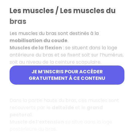
Les muscles / Les muscles du
bras
Les muscles du bras sont destinés à la
mobilisation du coude
.
Muscles de la flexion
: se situent dans la loge
antérieure du bras et se fixent soit sur l’humérus,
soit au niveau de la ceinture scapulaire.
JE M’INSCRIS POUR ACCÉDER
Le
biceps brachial
GRATUITEMENT À CE CONTENU
Le
coraco-brachial
Dans la partie haute du bras, ces muscles sont
recouverts par le
deltoïde
et le
grand
pectoral
.
Muscle de l’extension
se situe dans la loge
postérieure du bras.