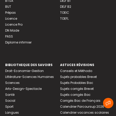
BTSA
DELF B1
BUT
DELF B2
Prépas
TOEIC
Licence
TOEFL
Licence Pro
DN Made
PASS
Diplome infirmier
BIBLIOTHEQUE DES SAVOIRS
ASTUCES RÉVISIONS
Droit-Economie-Gestion
Conseils et Méthodo
Littérature-Sciences Humaines
Sujets probables Brevet
Sciences
Sujets Probables Bac
Arts-Design-Spectacle
Sujets corrigés Brevet
Santé
Sujets corrigés Bac
Social
Corrigés Bac de Français
Sport
Calendrier Parcoursup 2026
Langues
Calendrier vacances scolaires