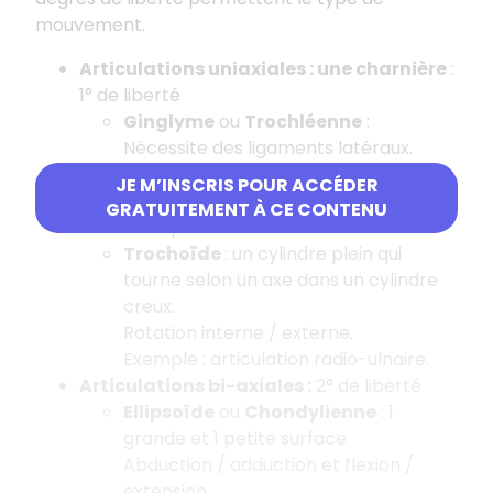
mouvement.
Articulations uniaxiales : une charnière
:
1° de liberté
Ginglyme
ou
Trochléenne
:
Nécessite des ligaments latéraux.
Flexion et extension.
JE M’INSCRIS POUR ACCÉDER
Axe du mouvement à la diaphyse
GRATUITEMENT À CE CONTENU
Exemple : articulation du coude.
Trochoïde
: un cylindre plein qui
tourne selon un axe dans un cylindre
creux.
Rotation interne / externe.
Exemple : articulation radio-ulnaire.
Articulations bi-axiales :
2° de liberté
Ellipsoïde
ou
Chondylienne
: 1
grande et 1 petite surface
Abduction / adduction et flexion /
extension.