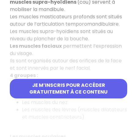
muscles supra-hyoïdiens
(cou) servent à
mobiliser la mandibule.
Les muscles masticateurs profonds sont situés
autour de l’articulation temporomandibulaire.
Les muscles supra-hyoïdiens sont situés au
niveau du plancher de la bouche.
Les muscles faciaux
permettent l’expression
du visage.
Ils sont organisés autour des orifices de la face
et sont innervés par le nerf facial.
4 groupes :
JE M’INSCRIS POUR ACCÉDER
Les muscles auriculaires
GRATUITEMENT À CE CONTENU
Les muscles de paupières et des sourcils
Les muscles du nez
Les muscles des lèvres (muscles dilatateurs
et muscles constricteurs)
Les muscles oculaires