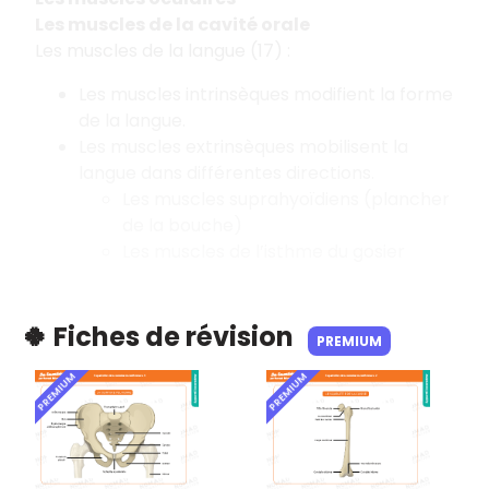
Les muscles de la cavité orale
Les muscles de la langue (17) :
Les muscles intrinsèques modifient la forme
de la langue.
Les muscles extrinsèques mobilisent la
langue dans différentes directions.
Les muscles suprahyoïdiens (plancher
de la bouche)
Les muscles de l’isthme du gosier
🍀 Fiches de révision
PREMIUM
PREMIUM
PREMIUM