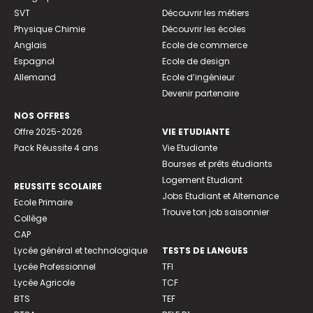
SVT
Découvrir les métiers
Physique Chimie
Découvrir les écoles
Anglais
Ecole de commerce
Espagnol
Ecole de design
Allemand
Ecole d’ingénieur
Devenir partenaire
NOS OFFRES
Offre 2025-2026
VIE ETUDIANTE
Pack Réussite 4 ans
Vie Etudiante
Bourses et prêts étudiants
Logement Etudiant
REUSSITE SCOLAIRE
Jobs Etudiant et Alternance
Ecole Primaire
Trouve ton job saisonnier
Collège
CAP
Lycée général et technologique
TESTS DE LANGUES
Lycée Professionnel
TFI
Lycée Agricole
TCF
BTS
TEF