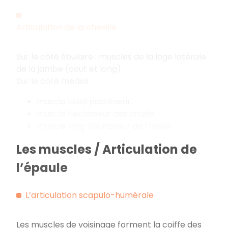
Articulation de la cheville
Sur le côté fibulaire : muscles de la loge latérale
de la jambe (cout et long).
Sur le côté médial :
muscle tibial postérieur.
muscle fléchisseur des orteils.
muscle long fléchisseur de l’hallux.
Les muscles / Articulation de
l’épaule
L’articulation scapulo-humérale
Les muscles de voisinage forment la coiffe des