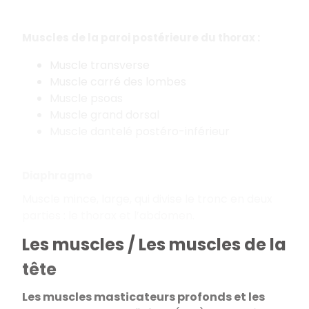
Muscles de la paroi postérieure du thorax :
Muscle transverse
Muscle carré des lombes
Muscle psoas
Muscle grand dorsal
Muscle dantelé postéro-inférieur
Diaphragme
Muscle mince, large, qui divise le tronc en deux
parties : le thorax et l’abdomen.
Les muscles / Les muscles de la
tête
Les muscles masticateurs profonds et les