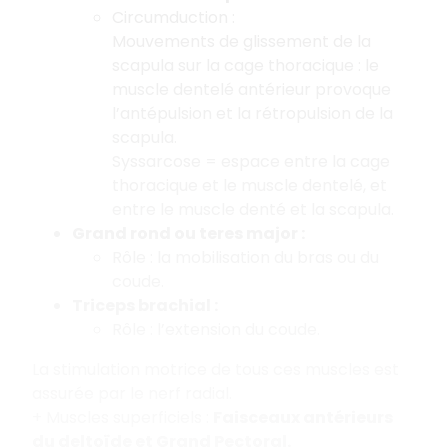
Circumduction :
Mouvements de glissement de la
scapula sur la cage thoracique : le
muscle dentelé antérieur provoque
l’antépulsion et la rétropulsion de la
scapula.
Syssarcose = espace entre la cage
thoracique et le muscle dentelé, et
entre le muscle denté et la scapula.
Grand rond ou teres major :
Rôle : la mobilisation du bras ou du
coude.
Triceps brachial :
Rôle : l’extension du coude.
La stimulation motrice de tous ces muscles est
assurée par le nerf radial.
+ Muscles superficiels :
Faisceaux antérieurs
du deltoïde et Grand Pectoral.