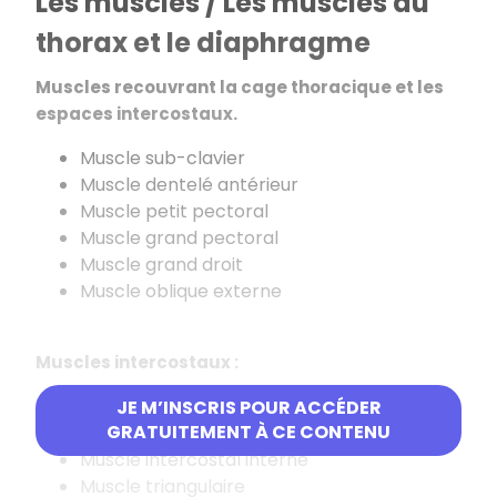
Les muscles / Les muscles du
thorax et le diaphragme
Muscles recouvrant la cage thoracique et les
espaces intercostaux.
Muscle sub-clavier
Muscle dentelé antérieur
Muscle petit pectoral
Muscle grand pectoral
Muscle grand droit
Muscle oblique externe
Muscles intercostaux :
Muscle intercostal externe
JE M’INSCRIS POUR ACCÉDER
GRATUITEMENT À CE CONTENU
Muscle intercostal moyen
Muscle intercostal interne
Muscle triangulaire