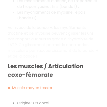
Les myofilaments d’actine, de troponine et
de tropomyosine : fins (bande I) ;
Les myofilaments de myosine : épais
(bande H).
Au niveau de la bande A, les myofilaments
d’actine et de myosine peuvent glisser les uns
par rapport aux autres grâce à l’hydrolyse de
l’ATP. Ce glissement permet la contraction
musculaire par raccourcissement de la bande H
et de la bande I.
Les muscles / Articulation
coxo-fémorale
Muscle moyen fessier :
Origine : Os coxal