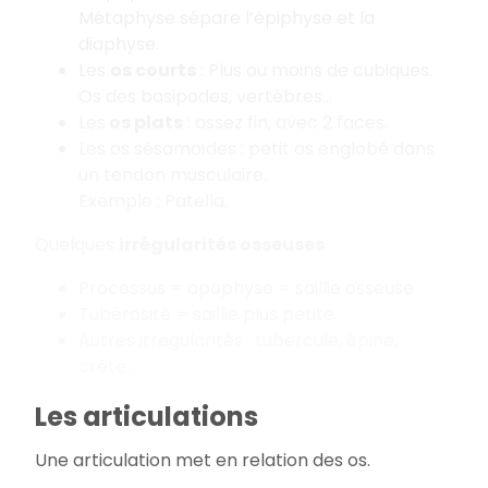
Métaphyse sépare l’épiphyse et la
diaphyse.
Les
os courts
: Plus ou moins de cubiques.
Os des basipodes, vertèbres…
Les
os plats
: assez fin, avec 2 faces.
Les os sésamoïdes : petit os englobé dans
un tendon musculaire.
Exemple : Patella.
Quelques
irrégularités osseuses
:
Processus = apophyse = saillie osseuse
Tubérosité = saillie plus petite
Autres irrégularités : tubercule, épine,
crête…
Les articulations
Une articulation met en relation des os.