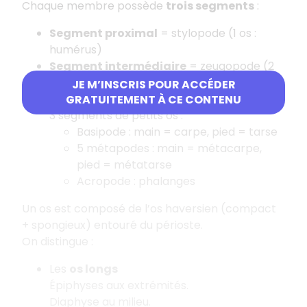
Chaque membre possède
trois segments
:
Segment proximal
= stylopode (1 os :
humérus)
Segment intermédiaire
= zeugopode (2
os : radius et ulna)
JE M’INSCRIS POUR ACCÉDER
Segment distal
= autopode : composé de
GRATUITEMENT À CE CONTENU
3 segments de petits os :
Basipode : main = carpe, pied = tarse
5 métapodes : main = métacarpe,
pied = métatarse
Acropode : phalanges
Un os est composé de l’os haversien (compact
+ spongieux) entouré du périoste.
On distingue :
Les
os longs
Épiphyses aux extrémités.
Diaphyse au milieu.