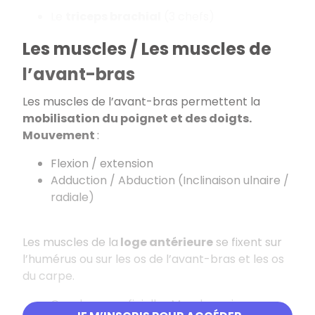
Le
triceps brachial
(3 chefs)
Les muscles / Les muscles de
l’avant-bras
Les muscles de l’avant-bras permettent la
mobilisation du poignet et des doigts.
Mouvement
:
Flexion / extension
Adduction / Abduction (Inclinaison ulnaire /
radiale)
Les muscles de la
loge antérieure
se fixent sur
l’humérus ou sur les os de l’avant-bras et les os
du carpe.
Couche superficielle : Muscles qui