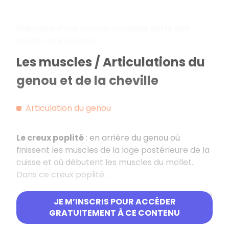
Présence d’une bourse synoviale entre son
tendon et la capsule.
Les muscles / Articulations du
genou et de la cheville
Articulation du genou
Le creux poplité
: en arrière du genou où
finissent les muscles de la loge postérieure de la
cuisse et où débutent les muscles du mollet.
Dans ce creux poplité :
Artère poplitée qui vascularise la totalité de
JE M’INSCRIS POUR ACCÉDER
la jambe et du pied.
GRATUITEMENT À CE CONTENU
Nerf ischiatique = nerf sciatique.