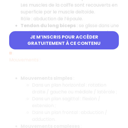
Les muscles de la coiffe sont recouverts en
superficie par le muscle deltoïde.
Rôle : abduction de l’épaule.
Tendon du long biceps
: se glisse dans une
gouttière formée par les deux tubercules
JE M’INSCRIS POUR ACCÉDER
de l’humérus.
GRATUITEMENT À CE CONTENU
Mouvements :
Mouvements simples
:
Dans un plan horizontal : rotation
droite / gauche ou médiale / latérale ;
Dans un plan sagittal : flexion /
extension ;
Dans un plan frontal : abduction /
adduction.
Mouvements complexes
: