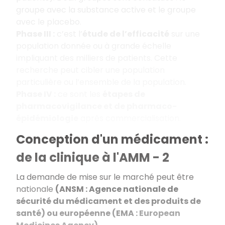
groupe avec la substance active et le groupe
avec le placebo.
Phase III :
c’est l’
étude de l’efficacité
sur une
population donnée ou à grande échelle
impliquant des milliers de patients. Cette
recherche peut cibler une population
particulière ou l’ensemble de la population.
Phase IV :
ce sont les
étapes de
pharmacovigilance et de pharmaco-
épidémiologie
après commercialisation.
Conception d'un médicament :
de la clinique à l'AMM - 2
La demande de mise sur le marché peut être
nationale
(ANSM :
Agence nationale de
sécurité du médicament et des produits de
santé
) ou européenne (EMA :
European