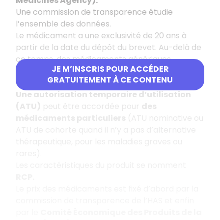
Medicines Agency
).
Une commission
de transparence étudie
l’ensemble des données.
Le médicament a une exclusivité de 20 ans à
partir de la date du dépôt du brevet. Au-delà de
ce temps, des médicaments génériques
JE M’INSCRIS POUR ACCÉDER
contenant le même principe actif peuvent être
GRATUITEMENT À CE CONTENU
commercialisés.
Une autorisation temporaire d’utilisation
(ATU)
peut être accordée pour
des
médicaments particuliers
(ATU nominative ou
ATU de cohorte quand il n’y a pas d’alternative
thérapeutique, pour les maladies graves ou
rares).
Les caractéristiques du produit se nomment
RCP.
Le prix des médicaments est fixé d’abord par la
commission de transparence de l’HAS et enfin
par le
Comité Économique des Produits de la