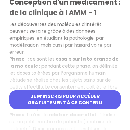
Conception d'un médicament :
de la clinique à l'AMM - 1
Les découvertes des molécules d’intérêt
peuvent se faire grâce à des données
empiriques, en étudiant la pathologie, par
modélisation, mais aussi par hasard voire par
erreur.
Phase I :
ce sont les
essais sur la tolérance de
la molécule
: pendant cette phase, on délimite
les doses tolérées par l’organisme humain.
L’étude se réalise chez les sujets sains, sur de
petits effectifs. Le consentement doit être libre
et éclairé. L’étude est à dose unique croissante,
JE M’INSCRIS POUR ACCÉDER
puis doses multiples. Données
GRATUITEMENT À CE CONTENU
pharmacodynamiques collectées.
Phase II :
c’est la
relation dose-effet
: étudiée
sur un petit nombre de patients (centaine de
patients). Deux groupes sont constitués : le