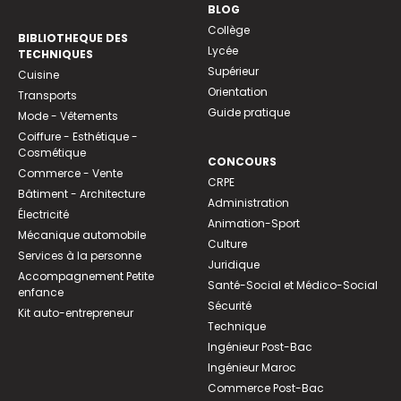
BLOG
Collège
BIBLIOTHEQUE DES
Lycée
TECHNIQUES
Supérieur
Cuisine
Orientation
Transports
Guide pratique
Mode - Vêtements
Coiffure - Esthétique -
Cosmétique
CONCOURS
Commerce - Vente
CRPE
Bâtiment - Architecture
Administration
Électricité
Animation-Sport
Mécanique automobile
Culture
Services à la personne
Juridique
Accompagnement Petite
Santé-Social et Médico-Social
enfance
Sécurité
Kit auto-entrepreneur
Technique
Ingénieur Post-Bac
Ingénieur Maroc
Commerce Post-Bac