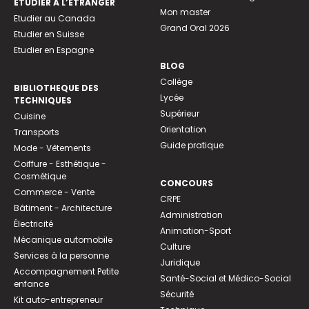
ETUDIER À L’ÉTRANGER
Mon master
Etudier au Canada
Grand Oral 2026
Etudier en Suisse
Etudier en Espagne
BLOG
Collège
BIBLIOTHEQUE DES
Lycée
TECHNIQUES
Supérieur
Cuisine
Orientation
Transports
Guide pratique
Mode - Vêtements
Coiffure - Esthétique -
Cosmétique
CONCOURS
Commerce - Vente
CRPE
Bâtiment - Architecture
Administration
Électricité
Animation-Sport
Mécanique automobile
Culture
Services à la personne
Juridique
Accompagnement Petite
Santé-Social et Médico-Social
enfance
Sécurité
Kit auto-entrepreneur