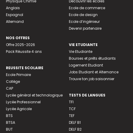
Physique Chimie
Découvrir les écoles
Anglais
Ecole de commerce
Espagnol
Ecole de design
Allemand
Ecole d’ingénieur
Devenir partenaire
NOS OFFRES
Offre 2025-2026
VIE ETUDIANTE
Pack Réussite 4 ans
Vie Etudiante
Bourses et prêts étudiants
Logement Etudiant
REUSSITE SCOLAIRE
Jobs Etudiant et Alternance
Ecole Primaire
Trouve ton job saisonnier
Collège
CAP
Lycée général et technologique
TESTS DE LANGUES
Lycée Professionnel
TFI
Lycée Agricole
TCF
BTS
TEF
BTSA
DELF B1
BUT
DELF B2