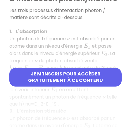
Les trois processus d’interaction photon /
matière sont décrits ci-dessous.
1. L'absorption
Un photon de fréquence
est absorbé par un
ν
atome dans un niveau d'énergie
et passe
E
1
alors dans le niveau d'énergie supérieur
. La
E
2
fréquence
du photon absorbé vérifie
ν
avec
la constante de Planck.
h
ν
=
E
2
−
E
1
h
JE M’INSCRIS POUR ACCÉDER
2. L’émission spontanée
GRATUITEMENT À CE CONTENU
Un atome excité au niveau
se désexcite dans
E
2
le niveau inférieur
en émettant
E
1
spontanément un photon de fréquence
telle
ν
que h\nu=E_2-E_1$ .
3. L’émission stimulée
Un photon de fréquence
est absorbé par un
ν
atome dans un niveau d'énergie
. L'atome se
E
2