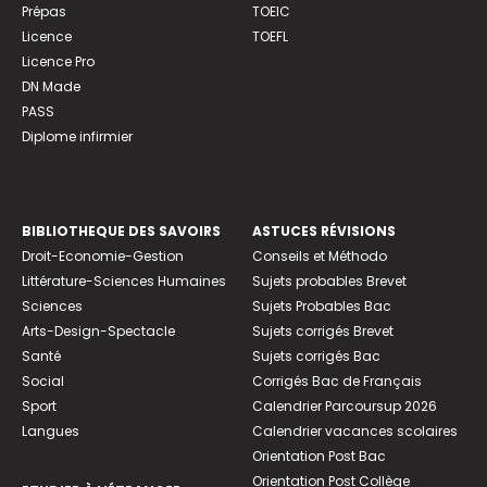
Prépas
TOEIC
Licence
TOEFL
Licence Pro
DN Made
PASS
Diplome infirmier
BIBLIOTHEQUE DES SAVOIRS
ASTUCES RÉVISIONS
Droit-Economie-Gestion
Conseils et Méthodo
Littérature-Sciences Humaines
Sujets probables Brevet
Sciences
Sujets Probables Bac
Arts-Design-Spectacle
Sujets corrigés Brevet
Santé
Sujets corrigés Bac
Social
Corrigés Bac de Français
Sport
Calendrier Parcoursup 2026
Langues
Calendrier vacances scolaires
Orientation Post Bac
Orientation Post Collège