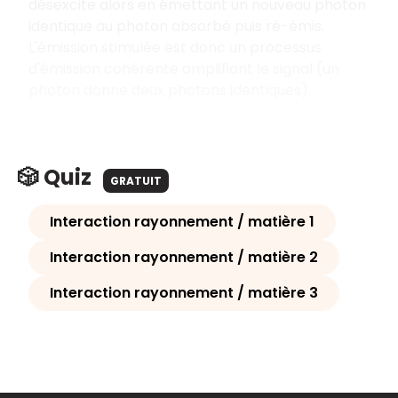
désexcite alors en émettant un nouveau photon
identique au photon absorbé puis ré-émis.
L'émission stimulée est donc un processus
d'émission cohérente amplifiant le signal (un
photon donne deux photons identiques).
🎲 Quiz
GRATUIT
Interaction rayonnement / matière 1
Interaction rayonnement / matière 2
Interaction rayonnement / matière 3