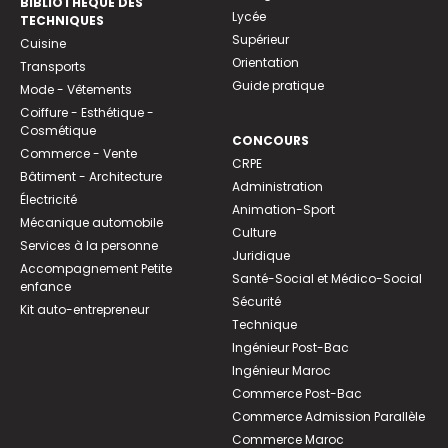
BIBLIOTHEQUE DES
Lycée
TECHNIQUES
Supérieur
Cuisine
Orientation
Transports
Guide pratique
Mode - Vêtements
Coiffure - Esthétique -
Cosmétique
CONCOURS
Commerce - Vente
CRPE
Bâtiment - Architecture
Administration
Électricité
Animation-Sport
Mécanique automobile
Culture
Services à la personne
Juridique
Accompagnement Petite
Santé-Social et Médico-Social
enfance
Sécurité
Kit auto-entrepreneur
Technique
Ingénieur Post-Bac
Ingénieur Maroc
Commerce Post-Bac
Commerce Admission Parallèle
Commerce Maroc