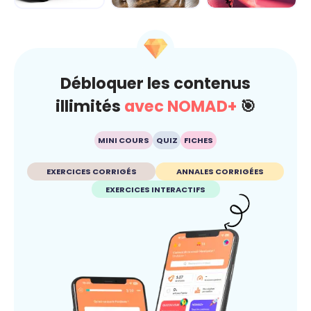
Dérap'Pas, le
Carré sur la
Fake ou pas ?
projet
route... je gère
Dis-moi c'que tu
avant qu'ç...
crois
Débloquer les contenus
illimités
avec NOMAD+
🎯
MINI COURS
QUIZ
FICHES
EXERCICES CORRIGÉS
ANNALES CORRIGÉES
EXERCICES INTERACTIFS