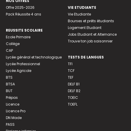
NOS OFFRES
Offre 2025-2026
VIE ETUDIANTE
Pack Réussite 4 ans
Vie Etudiante
Bourses et prêts étudiants
Logement Etudiant
REUSSITE SCOLAIRE
Jobs Etudiant et Alternance
Ecole Primaire
Trouve ton job saisonnier
Collège
CAP
Lycée général et technologique
TESTS DE LANGUES
Lycée Professionnel
TFI
Lycée Agricole
TCF
BTS
TEF
BTSA
DELF B1
BUT
DELF B2
Prépas
TOEIC
Licence
TOEFL
Licence Pro
DN Made
PASS