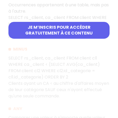
Occurrences appartenant à une table, mais pas
à l'autre.
SELECT rs_client, ca_client FROM client WHERE
id_client in
JE M’INSCRIS POUR ACCÉDER
(select id_client FROM commande GROUP BY
GRATUITEMENT À CE CONTENU
id_client HAVING COUNT(*) = 1)
MINUS
SELECT rs_client, ca_client FROM client cl1
WHERE ca_client < (SELECT AVG(ca_client)
FROM client cl2 WHERE cl2.id_categorie =
cl1.id_categorie) ORDER BY 2
Clients ayant un CA < au chiffre d'affaires moyen
de leur catégorie SAUF ceux n'ayant effectué
qu'une seule commande.
ANY
Comparer une valeur à n'importe quelle valeur