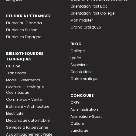
Orientation Post Bac
Orientation Post Collège
ETUDIER À L’ÉTRANGER
Mon master
Etudier au Canada
Grand Oral 2026
Etudier en Suisse
Etudier en Espagne
BLOG
Collège
BIBLIOTHEQUE DES
Lycée
TECHNIQUES
Supérieur
Cuisine
Orientation
Transports
Guide pratique
Mode - Vêtements
Coiffure - Esthétique -
Cosmétique
CONCOURS
Commerce - Vente
CRPE
Bâtiment - Architecture
Administration
Électricité
Animation-Sport
Mécanique automobile
Culture
Services à la personne
Juridique
Accompagnement Petite