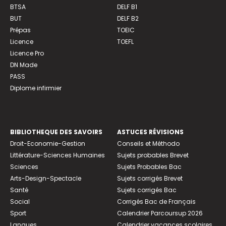
BTSA
DELF B1
BUT
DELF B2
Prépas
TOEIC
Licence
TOEFL
Licence Pro
DN Made
PASS
Diplome infirmier
BIBLIOTHEQUE DES SAVOIRS
ASTUCES RÉVISIONS
Droit-Economie-Gestion
Conseils et Méthodo
Littérature-Sciences Humaines
Sujets probables Brevet
Sciences
Sujets Probables Bac
Arts-Design-Spectacle
Sujets corrigés Brevet
Santé
Sujets corrigés Bac
Social
Corrigés Bac de Français
Sport
Calendrier Parcoursup 2026
Langues
Calendrier vacances scolaires