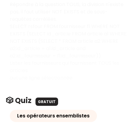
Répondre à la question TOUS, la division n'existe
pas, il faut utiliser NOT EXISTS et de sous-
requêtes corrélées.
SELECT rsfour FROM fournisseur f1 WHERE NOT
EXISTS (SELECT id_article FROM article a1 WHERE
NOT EXISTS (SELECT * FROM article a2 WHERE
a2.id_article = a1.id_article and
a2.id_fournisseur = f1.id_fournisseur))
Lister les fournisseurs qui fournissent TOUS les
articles.
aucune ligne sélectionnée.
🎲 Quiz
GRATUIT
Les opérateurs ensemblistes