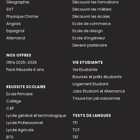
Géographie
Découvrir les formations
SVT
Découvrir les métiers
Physique Chimie
Découvrir les écoles
Anglais
Ecole de commerce
Espagnol
Ecole de design
Allemand
Ecole d’ingénieur
Devenir partenaire
NOS OFFRES
Offre 2025-2026
VIE ETUDIANTE
Pack Réussite 4 ans
Vie Etudiante
Bourses et prêts étudiants
Logement Etudiant
REUSSITE SCOLAIRE
Jobs Etudiant et Alternance
Ecole Primaire
Trouve ton job saisonnier
Collège
CAP
Lycée général et technologique
TESTS DE LANGUES
Lycée Professionnel
TFI
Lycée Agricole
TCF
BTS
TEF