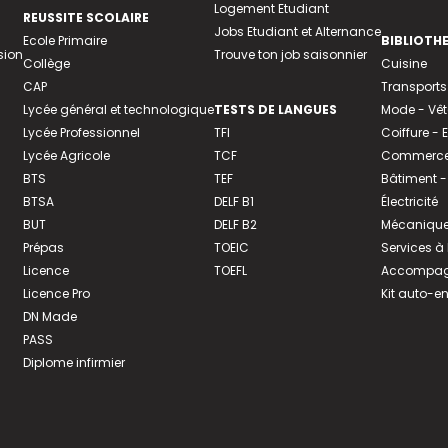
Logement Etudiant
REUSSITE SCOLAIRE
Jobs Etudiant et Alternance
Ecole Primaire
BIBLIOTH
sion
Trouve ton job saisonnier
Collège
Cuisine
CAP
Transports
Lycée général et technologique
TESTS DE LANGUES
Mode - Vê
Lycée Professionnel
TFI
Coiffure -
Lycée Agricole
TCF
Commerce 
BTS
TEF
Bâtiment -
BTSA
DELF B1
Électricité
BUT
DELF B2
Mécanique
Prépas
TOEIC
Services à
Licence
TOEFL
Accompagn
Licence Pro
Kit auto-e
DN Made
PASS
Diplome infirmier