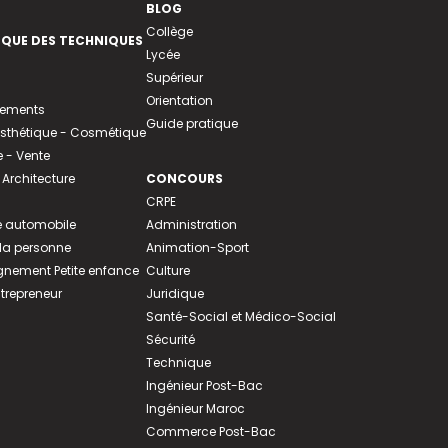
BLOG
Collège
EQUE DES TECHNIQUES
Lycée
Supérieur
Orientation
tements
Guide pratique
 Esthétique - Cosmétique
- Vente
 Architecture
CONCOURS
CRPE
 automobile
Administration
 la personne
Animation-Sport
ement Petite enfance
Culture
ntrepreneur
Juridique
Santé-Social et Médico-Social
Sécurité
Technique
Ingénieur Post-Bac
Ingénieur Maroc
Commerce Post-Bac