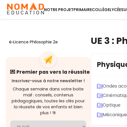
NOTRE PROJET
PRIMAIRE
COLLÈGE
LYCÉE
SU
UE 3 : 
Licence Philosophie 2e
Physiqu
💌 Premier pas vers la réussite
Inscrivez-vous à notre newsletter !
Ondes acou
Chaque semaine dans votre boite
mail : conseils, contenus
Cinématiqu
pédagogiques, toutes les clés pour
Optique
la réussite de vos enfants et bien
plus ! 🎯
Mécanique 