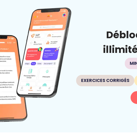
Déblo
illimit
MI
EXERCICES CORRIGÉS