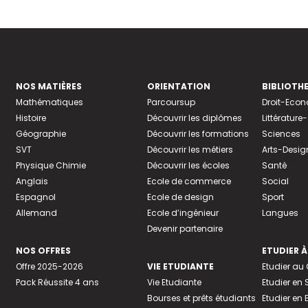
NOS MATIÈRES
ORIENTATION
BIBLIOTH
Mathématiques
Parcoursup
Droit-Eco
Histoire
Découvrir les diplômes
Littératur
Géographie
Découvrir les formations
Sciences
SVT
Découvrir les métiers
Arts-Desig
Physique Chimie
Découvrir les écoles
Santé
Anglais
Ecole de commerce
Social
Espagnol
Ecole de design
Sport
Allemand
Ecole d’ingénieur
Langues
Devenir partenaire
NOS OFFRES
ETUDIER À
Offre 2025-2026
VIE ETUDIANTE
Etudier a
Pack Réussite 4 ans
Vie Etudiante
Etudier en 
Bourses et prêts étudiants
Etudier en