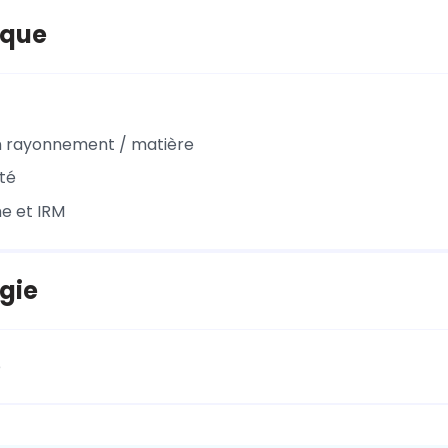
ique
n rayonnement / matière
ité
e et IRM
gie
e