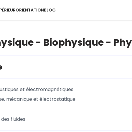
PÉRIEUR
ORIENTATION
BLOG
Physique - Biophysique - Phy
e
stiques et électromagnétiques
e, mécanique et électrostatique
des fluides