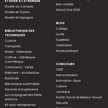
ETUDIER À L’ÉTRANGER
Mon master
Etudier au Canada
Grand Oral 2026
Etudier en Suisse
Etudier en Espagne
BLOG
Collège
BIBLIOTHEQUE DES
Lycée
TECHNIQUES
Supérieur
Cuisine
Orientation
Transports
Guide pratique
Mode - Vêtements
Coiffure - Esthétique -
Cosmétique
CONCOURS
Commerce - Vente
CRPE
Bâtiment - Architecture
Administration
Électricité
Animation-Sport
Mécanique automobile
Culture
Services à la personne
Juridique
Accompagnement Petite
Santé-Social et Médico-Social
enfance
Sécurité
Kit auto-entrepreneur