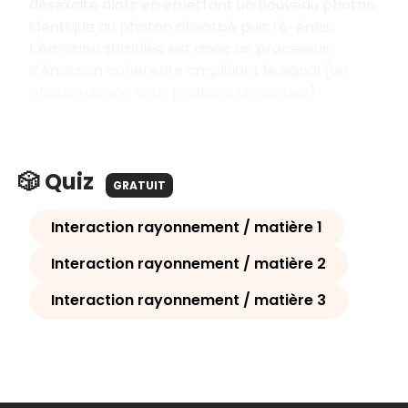
désexcite alors en émettant un nouveau photon
identique au photon absorbé puis ré-émis.
L'émission stimulée est donc un processus
d'émission cohérente amplifiant le signal (un
photon donne deux photons identiques).
🎲 Quiz
GRATUIT
Interaction rayonnement / matière 1
Interaction rayonnement / matière 2
Interaction rayonnement / matière 3