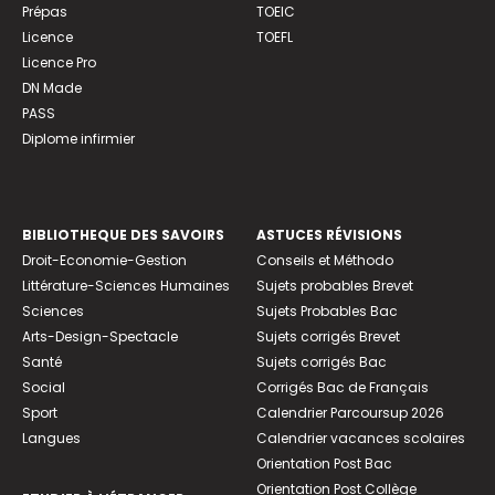
Prépas
TOEIC
Licence
TOEFL
Licence Pro
DN Made
PASS
Diplome infirmier
BIBLIOTHEQUE DES SAVOIRS
ASTUCES RÉVISIONS
Droit-Economie-Gestion
Conseils et Méthodo
Littérature-Sciences Humaines
Sujets probables Brevet
Sciences
Sujets Probables Bac
Arts-Design-Spectacle
Sujets corrigés Brevet
Santé
Sujets corrigés Bac
Social
Corrigés Bac de Français
Sport
Calendrier Parcoursup 2026
Langues
Calendrier vacances scolaires
Orientation Post Bac
Orientation Post Collège