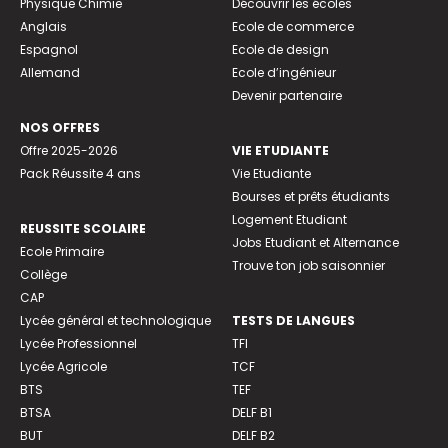
Physique Chimie
Découvrir les écoles
Anglais
Ecole de commerce
Espagnol
Ecole de design
Allemand
Ecole d’ingénieur
Devenir partenaire
NOS OFFRES
Offre 2025-2026
VIE ETUDIANTE
Pack Réussite 4 ans
Vie Etudiante
Bourses et prêts étudiants
Logement Etudiant
REUSSITE SCOLAIRE
Jobs Etudiant et Alternance
Ecole Primaire
Trouve ton job saisonnier
Collège
CAP
Lycée général et technologique
TESTS DE LANGUES
Lycée Professionnel
TFI
Lycée Agricole
TCF
BTS
TEF
BTSA
DELF B1
BUT
DELF B2