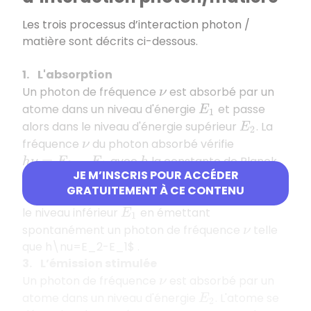
Les trois processus d’interaction photon /
matière sont décrits ci-dessous.
1. L'absorption
Un photon de fréquence
est absorbé par un
ν
atome dans un niveau d'énergie
et passe
E
1
alors dans le niveau d'énergie supérieur
. La
E
2
fréquence
du photon absorbé vérifie
ν
avec
la constante de Planck.
h
ν
=
E
2
−
E
1
h
JE M’INSCRIS POUR ACCÉDER
2. L’émission spontanée
GRATUITEMENT À CE CONTENU
Un atome excité au niveau
se désexcite dans
E
2
le niveau inférieur
en émettant
E
1
spontanément un photon de fréquence
telle
ν
que h\nu=E_2-E_1$ .
3. L’émission stimulée
Un photon de fréquence
est absorbé par un
ν
atome dans un niveau d'énergie
. L'atome se
E
2