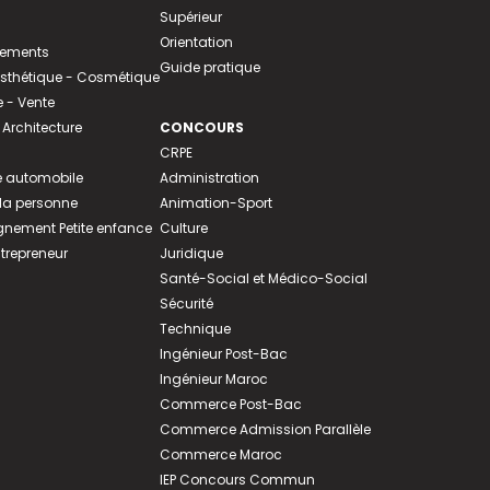
Supérieur
Orientation
tements
Guide pratique
 Esthétique - Cosmétique
- Vente
 Architecture
CONCOURS
CRPE
 automobile
Administration
 la personne
Animation-Sport
ement Petite enfance
Culture
ntrepreneur
Juridique
Santé-Social et Médico-Social
Sécurité
Technique
Ingénieur Post-Bac
Ingénieur Maroc
Commerce Post-Bac
Commerce Admission Parallèle
Commerce Maroc
IEP Concours Commun