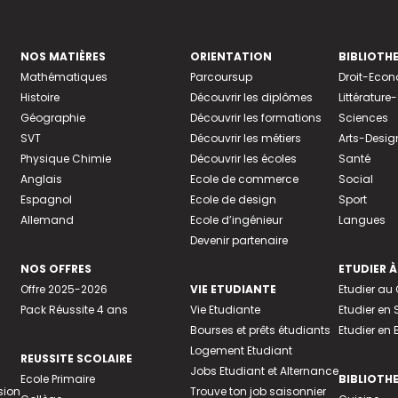
NOS MATIÈRES
ORIENTATION
BIBLIOTH
Mathématiques
Parcoursup
Droit-Eco
Histoire
Découvrir les diplômes
Littératur
Géographie
Découvrir les formations
Sciences
SVT
Découvrir les métiers
Arts-Desig
Physique Chimie
Découvrir les écoles
Santé
Anglais
Ecole de commerce
Social
Espagnol
Ecole de design
Sport
Allemand
Ecole d’ingénieur
Langues
Devenir partenaire
NOS OFFRES
ETUDIER À
Offre 2025-2026
VIE ETUDIANTE
Etudier a
Pack Réussite 4 ans
Vie Etudiante
Etudier en 
Bourses et prêts étudiants
Etudier en
Logement Etudiant
REUSSITE SCOLAIRE
Jobs Etudiant et Alternance
Ecole Primaire
BIBLIOTH
sion
Trouve ton job saisonnier