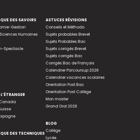
EQUE DES SAVOIRS
ASTUCES RÉVISIONS
nomie-Gestion
Conseils et Méthodo
e-Sciences Humaines
Sujets probables Brevet
Sujets Probables Bac
n-Spectacle
Sujets corrigés Brevet
Sujets corrigés Bac
Corrigés Bac de Français
Calendrier Parcoursup 2026
Calendrier vacances scolaires
Orientation Post Bac
Orientation Post Collège
 L’ÉTRANGER
Mon master
u Canada
Grand Oral 2026
Suisse
 Espagne
BLOG
Collège
EQUE DES TECHNIQUES
Lycée