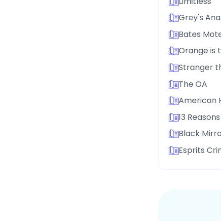
Limitless
Grey's An
Bates Mote
Orange is 
Stranger t
The OA
American H
13 Reason
Black Mirr
Esprits Cri