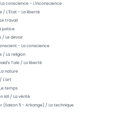
 La conscience – L'inconscience
/ L'État – La liberté
Le travail
 justice
es / Le devoir
sconscient - La conscience
/ La religion
id's Tale / La liberté
La nature
 L'art
/ Le temps
kill / La vérité
or (Saison 5 - Arkange) / La technique