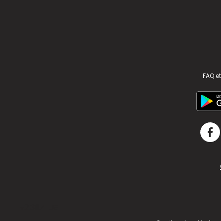
FAQ et
v2.311.4 US