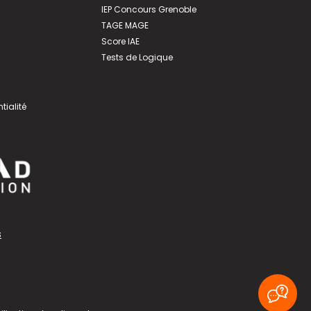
IEP Concours Grenoble
TAGE MAGE
Score IAE
Tests de Logique
tialité
s