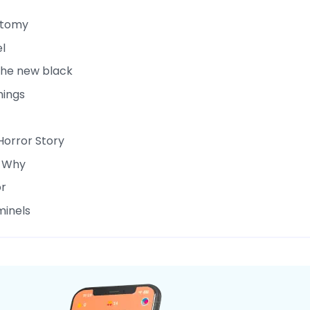
atomy
l
the new black
hings
orror Story
s Why
or
minels