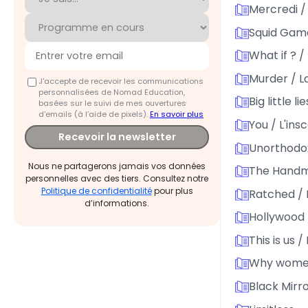
Mercredi /
Squid Game 
What if ? / 
Murder / La
J'accepte de recevoir les communications
personnalisées de Nomad Education,
Big little li
basées sur le suivi de mes ouvertures
d'emails (à l’aide de pixels).
En savoir plus
You / L'in
Recevoir la newsletter
Unorthodox 
Nous ne partagerons jamais vos données
The Handma
personnelles avec des tiers. Consultez notre
Politique de confidentialité
pour plus
Ratched / 
d’informations.
Hollywood /
This is us 
Why women 
Black Mirr