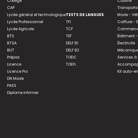
Collège
Cuisine
CAP
Transports
Lycée général et technologique
TESTS DE LANGUES
Mode - Vê
Lycée Professionnel
TFI
Coiffure -
Lycée Agricole
TCF
Commerce 
BTS
TEF
Bâtiment -
BTSA
DELF B1
Électricité
BUT
DELF B2
Mécanique
Prépas
TOEIC
Services à
Licence
TOEFL
Accompagn
Licence Pro
Kit auto-e
DN Made
PASS
Diplome infirmier