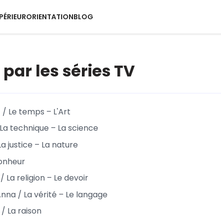
PÉRIEUR
ORIENTATION
BLOG
 par les séries TV
 / Le temps – L'Art
 La technique – La science
a justice – La nature
bonheur
/ La religion – Le devoir
nna / La vérité – Le langage
/ La raison