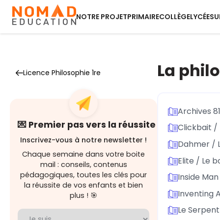
NOTRE PROJET
PRIMAIRE
COLLÈGE
LYCÉE
SU
La philo
Licence Philosophie 1re
Archives 81
💌 Premier pas vers la réussite
Clickbait /
Inscrivez-vous à notre newsletter !
Dahmer / L
Chaque semaine dans votre boite
Elite / Le 
mail : conseils, contenus
pédagogiques, toutes les clés pour
Inside Man 
la réussite de vos enfants et bien
Inventing A
plus ! 🎯
Le Serpent 