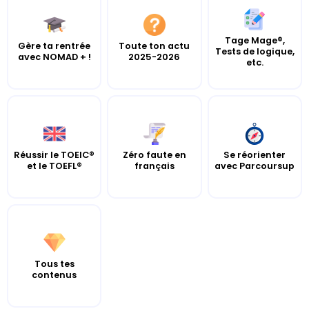
Tage Mage®,
Gère ta rentrée
Toute ton actu
Tests de logique,
avec NOMAD + !
2025-2026
etc.
Réussir le TOEIC®
Zéro faute en
Se réorienter
et le TOEFL®
français
avec Parcoursup
Tous tes
contenus