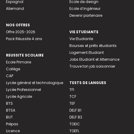
Espagnol
Ecole de design
Allemand
Ecole d’ingénieur
Devenir partenaire
NOS OFFRES
Offre 2025-2026
VIE ETUDIANTE
Pack Réussite 4 ans
Vie Etudiante
Bourses et prêts étudiants
Logement Etudiant
REUSSITE SCOLAIRE
Jobs Etudiant et Alternance
Ecole Primaire
Trouve ton job saisonnier
Collège
CAP
Lycée général et technologique
TESTS DE LANGUES
Lycée Professionnel
TFI
Lycée Agricole
TCF
BTS
TEF
BTSA
DELF B1
BUT
DELF B2
Prépas
TOEIC
Licence
TOEFL