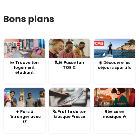
Bons plans
🛌 Trouve ton
💂🏻 Passe ton
☀️ Découvre les
logement
TOEIC
séjours sportifs
étudiant
✈️ Pars à
🗞️ Profite de ton
Révise en
l'étranger avec
kiosque Presse
musique 🎶
EF