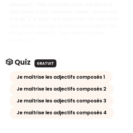
mesures) : "She has a ten-year-old son and
they live in a four-bedroom house". On ne met
pas de "s" à "year" ni à "bedroom" car ces mots
font partie de l'adjectif alors que l'on dirait "Her
son is ten years old", "their house has four
bedrooms".
🎲 Quiz
GRATUIT
Je maîtrise les adjectifs composés 1
Je maîtrise les adjectifs composés 2
Je maîtrise les adjectifs composés 3
Je maîtrise les adjectifs composés 4