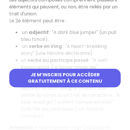
éléments qui peuvent, ou non, être reliés par un
trait d'union.
Le 2e élément peut être :
un
adjectif
: "A dark blue jumper" (un pull
bleu foncé).
un
verbe en Ving
: "A heart-breaking
story" (une histoire déchirante)
un
verbe au participe passé
: "A well-
known actor / a home-made pie".
un
nom + ed
(surtout pour parler d'une
JE M’INSCRIS POUR ACCÉDER
caractéristique de la personne ou chose
GRATUITEMENT À CE CONTENU
décrite). Le nom désigne souvent une
partie du corps ou un trait de caractère : "A
blue-eyed girl / a short-tempered man"
(une fille aux yeux bleus / un homme
coléreux).
Attention !
Pour exprimer l'âge (ou d'autres