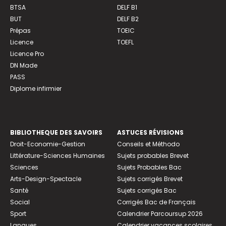
BTSA
DELF B1
BUT
DELF B2
Prépas
TOEIC
Licence
TOEFL
Licence Pro
DN Made
PASS
Diplome infirmier
BIBLIOTHEQUE DES SAVOIRS
ASTUCES RÉVISIONS
Droit-Economie-Gestion
Conseils et Méthodo
Littérature-Sciences Humaines
Sujets probables Brevet
Sciences
Sujets Probables Bac
Arts-Design-Spectacle
Sujets corrigés Brevet
Santé
Sujets corrigés Bac
Social
Corrigés Bac de Français
Sport
Calendrier Parcoursup 2026
Langues
Calendrier vacances scolaires