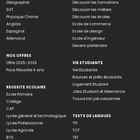
Géographie
Découvrir les formations
SVT
Découvrir les métiers
Physique Chimie
Découvrir les écoles
Anglais
Ecole de commerce
Espagnol
Ecole de design
Allemand
Ecole d’ingénieur
Devenir partenaire
NOS OFFRES
Offre 2025-2026
VIE ETUDIANTE
Pack Réussite 4 ans
Vie Etudiante
Bourses et prêts étudiants
Logement Etudiant
REUSSITE SCOLAIRE
Jobs Etudiant et Alternance
Ecole Primaire
Trouve ton job saisonnier
Collège
CAP
Lycée général et technologique
TESTS DE LANGUES
Lycée Professionnel
TFI
Lycée Agricole
TCF
BTS
TEF