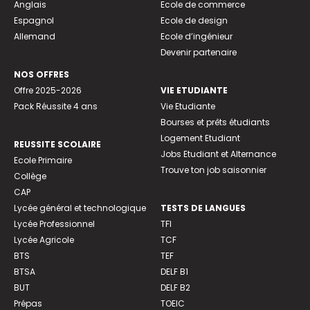
Anglais
Ecole de commerce
Espagnol
Ecole de design
Allemand
Ecole d’ingénieur
Devenir partenaire
NOS OFFRES
Offre 2025-2026
VIE ETUDIANTE
Pack Réussite 4 ans
Vie Etudiante
Bourses et prêts étudiants
Logement Etudiant
REUSSITE SCOLAIRE
Jobs Etudiant et Alternance
Ecole Primaire
Trouve ton job saisonnier
Collège
CAP
Lycée général et technologique
TESTS DE LANGUES
Lycée Professionnel
TFI
Lycée Agricole
TCF
BTS
TEF
BTSA
DELF B1
BUT
DELF B2
Prépas
TOEIC