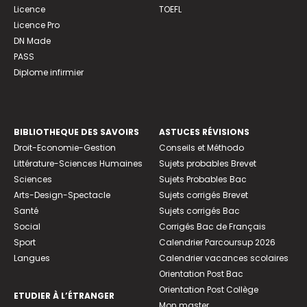
Licence
TOEFL
Licence Pro
DN Made
PASS
Diplome infirmier
BIBLIOTHEQUE DES SAVOIRS
ASTUCES RÉVISIONS
Droit-Economie-Gestion
Conseils et Méthodo
Littérature-Sciences Humaines
Sujets probables Brevet
Sciences
Sujets Probables Bac
Arts-Design-Spectacle
Sujets corrigés Brevet
Santé
Sujets corrigés Bac
Social
Corrigés Bac de Français
Sport
Calendrier Parcoursup 2026
Langues
Calendrier vacances scolaires
Orientation Post Bac
Orientation Post Collège
ETUDIER À L’ÉTRANGER
Mon master