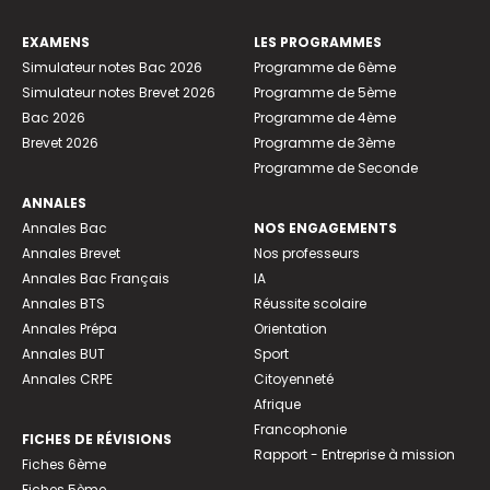
EXAMENS
LES PROGRAMMES
Simulateur notes Bac 2026
Programme de 6ème
Simulateur notes Brevet 2026
Programme de 5ème
Bac 2026
Programme de 4ème
Brevet 2026
Programme de 3ème
Programme de Seconde
ANNALES
Annales Bac
NOS ENGAGEMENTS
Annales Brevet
Nos professeurs
Annales Bac Français
IA
Annales BTS
Réussite scolaire
Annales Prépa
Orientation
Annales BUT
Sport
Annales CRPE
Citoyenneté
Afrique
Francophonie
FICHES DE RÉVISIONS
Rapport - Entreprise à mission
Fiches 6ème
Fiches 5ème