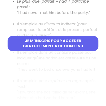
Le plus-que-parfait
=
had + participe
passé
:
"I had never met him before the party."
Il s'emploie au
discours indirect
(pour
remplacer le prétérit et le present perfect
du discours direct) :
JE M’INSCRIS POUR ACCÉDER
"I told him I had never seen this film before."
GRATUITEMENT À CE CONTENU
Il s'emploie dans
un contexte passé
pour
indiquer qu'une action est antérieure à une
autre :
"They went to bed once everyone had left."
Il s'emploie pour
exprimer un regret
après
"wish" :
"Now that she has failed all her exams, she
wishes she had worked harder."