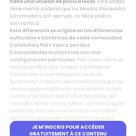
tiene una unidad de policía local
. Esta unidad
tiene menos poderes que los Mossos d’esquadra.
Extremadura, por ejemplo, no tiene policía
autonómica.
Esta diferencia se origina en las diferencias
culturales e históricas de cada comunidad.
Cataluña y País Vasco son dos
Comunidades Autónomas con una
configuración particular.
País Vasco tiene un
sistema jurídico muy antiguo. Los Reyes de
España iban a Guernica, para hacer un
“juramento” o sea una autorización para que los
vascos siguieran utilizando este sistema incluso
cuando País Vasco entró a formar parte del
reino de Castilla: son los fueros. Los fueros siguen
existiendo. País Vasco es la única comunidad
autónoma que puede recolectar impuestos.
Con Cataluña, es lo mismo, el catalán es una
JE M’INSCRIS POUR ACCÉDER
lengua que se habla desde hace siglos y que
GRATUITEMENT À CE CONTENU