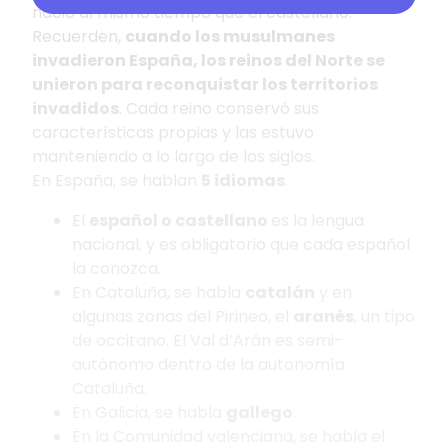
nació al mismo tiempo que el castellano.
Recuerden,
cuando los musulmanes
invadieron España, los reinos del Norte se
unieron para reconquistar los territorios
invadidos
. Cada reino conservó sus
características propias y las estuvo
manteniendo a lo largo de los siglos.
En España, se hablan
5 idiomas
.
El
español o castellano
es la lengua
nacional, y es obligatorio que cada español
la conozca.
En Cataluña, se habla
catalán
y en
algunas zonas del Pirineo, el
aranés
, un tipo
de occitano. El Val d’Arán es semi-
autónomo dentro de la autonomía
Cataluña.
En Galicia, se habla
gallego
.
En la Comunidad valenciana, se habla el