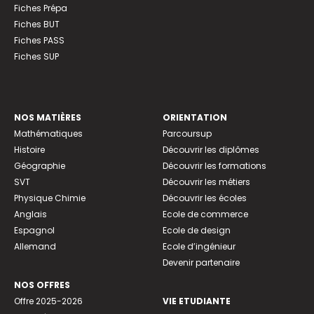
Fiches Prépa
Fiches BUT
Fiches PASS
Fiches SUP
NOS MATIÈRES
ORIENTATION
Mathématiques
Parcoursup
Histoire
Découvrir les diplômes
Géographie
Découvrir les formations
SVT
Découvrir les métiers
Physique Chimie
Découvrir les écoles
Anglais
Ecole de commerce
Espagnol
Ecole de design
Allemand
Ecole d’ingénieur
Devenir partenaire
NOS OFFRES
Offre 2025-2026
VIE ETUDIANTE