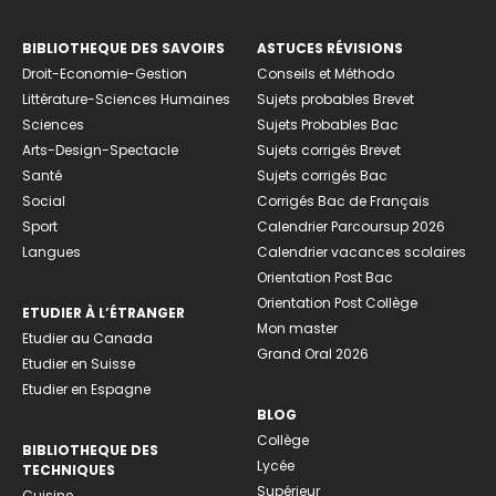
BIBLIOTHEQUE DES SAVOIRS
ASTUCES RÉVISIONS
Droit-Economie-Gestion
Conseils et Méthodo
Littérature-Sciences Humaines
Sujets probables Brevet
Sciences
Sujets Probables Bac
Arts-Design-Spectacle
Sujets corrigés Brevet
Santé
Sujets corrigés Bac
Social
Corrigés Bac de Français
Sport
Calendrier Parcoursup 2026
Langues
Calendrier vacances scolaires
Orientation Post Bac
Orientation Post Collège
ETUDIER À L’ÉTRANGER
Mon master
Etudier au Canada
Grand Oral 2026
Etudier en Suisse
Etudier en Espagne
BLOG
Collège
BIBLIOTHEQUE DES
Lycée
TECHNIQUES
Supérieur
Cuisine