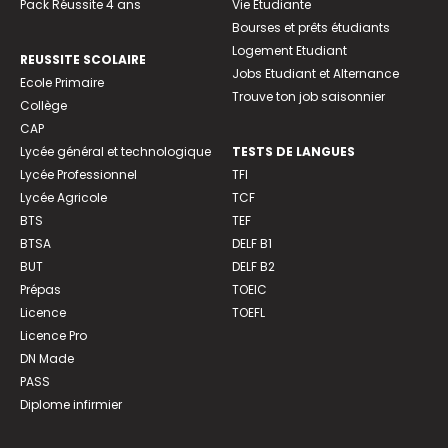
Pack Réussite 4 ans
Vie Etudiante
Bourses et prêts étudiants
Logement Etudiant
REUSSITE SCOLAIRE
Jobs Etudiant et Alternance
Ecole Primaire
Trouve ton job saisonnier
Collège
CAP
Lycée général et technologique
TESTS DE LANGUES
Lycée Professionnel
TFI
Lycée Agricole
TCF
BTS
TEF
BTSA
DELF B1
BUT
DELF B2
Prépas
TOEIC
Licence
TOEFL
Licence Pro
DN Made
PASS
Diplome infirmier