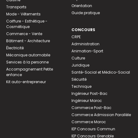
Orientation
Transports
Guide pratique
Mode - Vêtements
Coiffure - Esthétique -
Cosmétique
CONCOURS
Commerce - Vente
CRPE
Bâtiment - Architecture
Administration
Électricité
Animation-Sport
Mécanique automobile
Culture
Services à la personne
Juridique
Accompagnement Petite
Santé-Social et Médico-Social
enfance
Sécurité
Kit auto-entrepreneur
Technique
Ingénieur Post-Bac
Ingénieur Maroc
Commerce Post-Bac
Commerce Admission Parallèle
Commerce Maroc
IEP Concours Commun
IEP Concours Grenoble