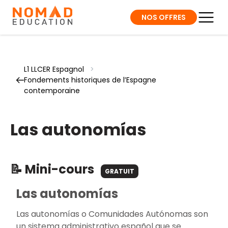
NOS OFFRES
L1 LLCER Espagnol
>
Fondements historiques de l’Espagne
contemporaine
Las autonomías
📝 Mini-cours
GRATUIT
Las autonomías
Las autonomías o Comunidades Autónomas son
un sistema administrativo español que se