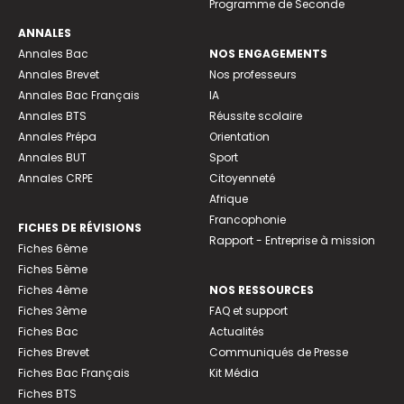
Programme de Seconde
ANNALES
Annales Bac
NOS ENGAGEMENTS
Annales Brevet
Nos professeurs
Annales Bac Français
IA
Annales BTS
Réussite scolaire
Annales Prépa
Orientation
Annales BUT
Sport
Annales CRPE
Citoyenneté
Afrique
Francophonie
FICHES DE RÉVISIONS
Rapport - Entreprise à mission
Fiches 6ème
Fiches 5ème
Fiches 4ème
NOS RESSOURCES
Fiches 3ème
FAQ et support
Fiches Bac
Actualités
Fiches Brevet
Communiqués de Presse
Fiches Bac Français
Kit Média
Fiches BTS