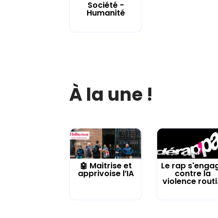
Société -
Humanité
À la une !
🤖 Maitrise et
Le rap s'enga
apprivoise l’IA
contre la
violence routi.