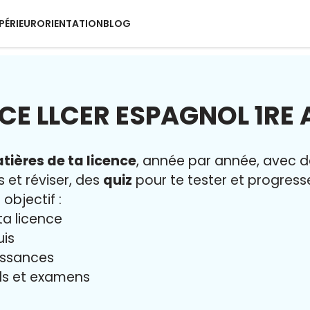
PÉRIEUR
ORIENTATION
BLOG
CE LLCER ESPAGNOL 1RE
tières de ta licence
, année par année, avec 
s et réviser, des
quiz
pour te tester et progresse
 objectif :
ta licence
uis
issances
iels et examens