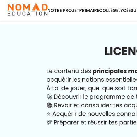
NOTRE PROJET
PRIMAIRE
COLLÈGE
LYCÉE
SU
LICEN
Le contenu des
principales ma
acquérir les notions essentielle
À toi de jouer, quel que soit ton
🚀 Découvrir le programme de 
📚 Revoir et consolider tes acq
⭐️ Acquérir de nouvelles conna
💯 Préparer et réussir tes part