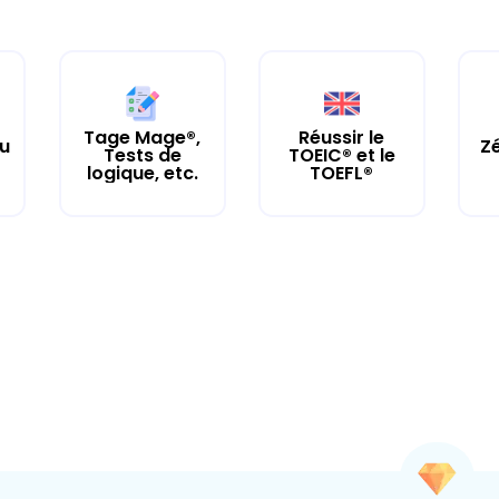
Tage Mage®,
Réussir le
tu
Zé
Tests de
TOEIC® et le
logique, etc.
TOEFL®