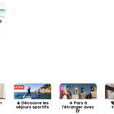
à
n
☀️ Découvre les
✈️ Pars à

séjours sportifs
l'étranger avec
t
EF