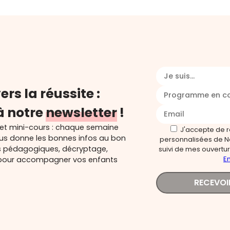
Je suis...
ers la réussite :
Programme en c
à notre
newsletter
!
 et mini-cours : chaque semaine
J'accepte de 
ous donne les bonnes infos au bon
personnalisées de N
s pédagogiques, décryptage,
suivi de mes ouverture
En
és pour accompagner vos enfants
RECEVOI