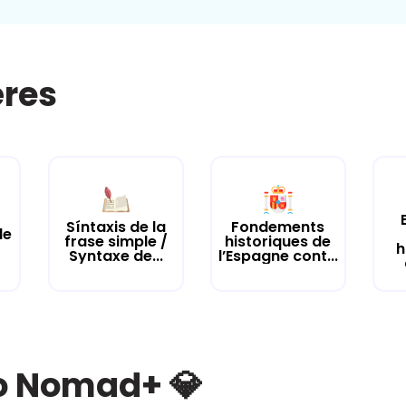
ères
Síntaxis de la
Fondements
de
frase simple /
historiques de
h
Syntaxe de...
l’Espagne cont...
bo Nomad+ 💎