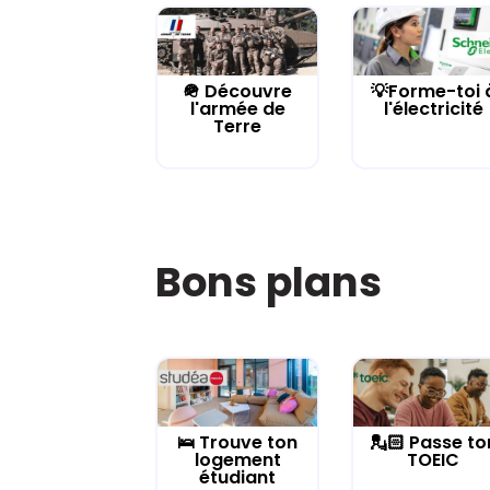
🪖 Découvre
💡Forme-toi 
l'armée de
l'électricité
Terre
Bons plans
🛌 Trouve ton
💂🏻 Passe to
logement
TOEIC
étudiant