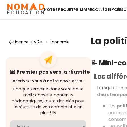
NOTRE PROJET
PRIMAIRE
COLLÈGE
LYCÉE
SU
La poli
Licence LEA 2e
>
Économie
📝 Mini-c
💌 Premier pas vers la réussite
Les diffé
Inscrivez-vous à notre newsletter !
Lorsque l’on 
Chaque semaine dans votre boite
deux tempor
mail : conseils, contenus
pédagogiques, toutes les clés pour
Les
poli
la réussite de vos enfants et bien
corriger
plus ! 🎯
consomma
Les
poli