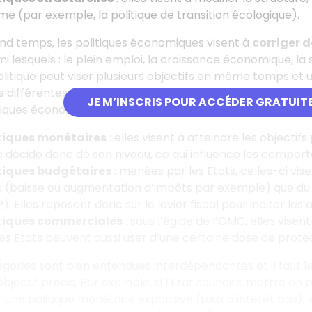
me (par exemple, la politique de transition écologique).
nd temps, les politiques économiques visent à
corriger d
i lesquels : le plein emploi, la croissance économique, la s
tique peut viser plusieurs objectifs en même temps et un
es différentes politiques sont menées par des institutions 
JE M’INSCRIS POUR ACCÉDER GRATUIT
litiques économiques sont le plus souvent rangées en
troi
tiques monétaires
: elles visent à atteindre les objecti
 décide donc de son niveau, ce qui influence les compor
tiques budgétaires
: menées par les Etats, celles-ci vis
 (baisse ou augmentation d’impôts par exemple) que du 
 ?). Elles reposent donc sur le levier fiscal pour inciter 
tiques commerciales
: sous l’égide de l’OMC, elles visen
les Etats peuvent aussi user d’une certaine dose de protec
égories sont bien entendues interdépendantes et il faut l
objectif précis. Par exemple, si l’Etat souhaite mettre en 
une politique monétaire expansive (taux d’intérêt bas), 