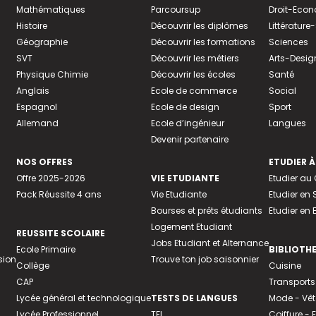
Mathématiques
Parcoursup
Droit-Eco
Histoire
Découvrir les diplômes
Littératur
Géographie
Découvrir les formations
Sciences
SVT
Découvrir les métiers
Arts-Desig
Physique Chimie
Découvrir les écoles
Santé
Anglais
Ecole de commerce
Social
Espagnol
Ecole de design
Sport
Allemand
Ecole d’ingénieur
Langues
Devenir partenaire
NOS OFFRES
ETUDIER À
Offre 2025-2026
VIE ETUDIANTE
Etudier a
Pack Réussite 4 ans
Vie Etudiante
Etudier en 
Bourses et prêts étudiants
Etudier en
Logement Etudiant
REUSSITE SCOLAIRE
Jobs Etudiant et Alternance
Ecole Primaire
BIBLIOTH
sion
Trouve ton job saisonnier
Collège
Cuisine
CAP
Transports
Lycée général et technologique
TESTS DE LANGUES
Mode - Vê
Lycée Professionnel
TFI
Coiffure -