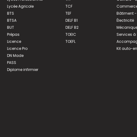
Lycée Agricole
TCF
Commerce 
BTS
TEF
Bâtiment -
BTSA
DELF B1
Électricité
BUT
DELF B2
Mécanique
Prépas
TOEIC
Services à
Licence
TOEFL
Accompagn
Licence Pro
Kit auto-e
DN Made
PASS
Diplome infirmier