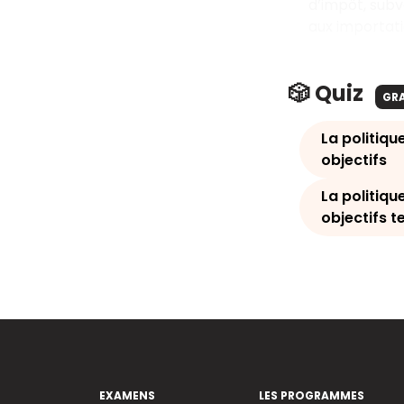
d’impôt, subv
aux importati
🎲 Quiz
GR
La politiq
objectifs
La politiq
objectifs t
EXAMENS
LES PROGRAMMES