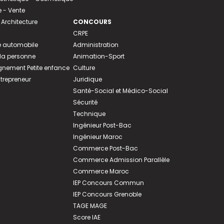
- Vente
 Architecture
CONCOURS
CRPE
 automobile
Administration
 la personne
Animation-Sport
ement Petite enfance
Culture
ntrepreneur
Juridique
Santé-Social et Médico-Social
Sécurité
Technique
Ingénieur Post-Bac
Ingénieur Maroc
Commerce Post-Bac
Commerce Admission Parallèle
Commerce Maroc
IEP Concours Commun
IEP Concours Grenoble
TAGE MAGE
Score IAE