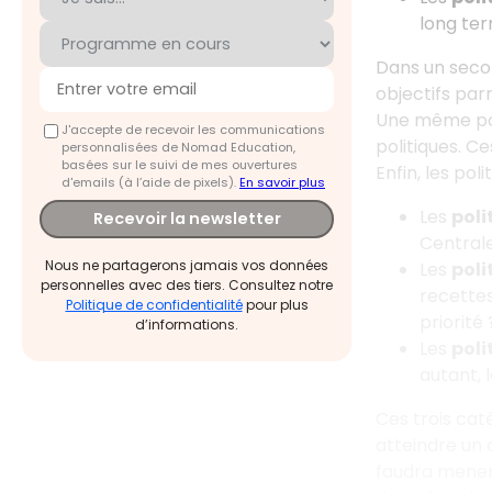
long ter
Dans un seco
objectifs parm
Une même poli
J'accepte de recevoir les communications
politiques. C
personnalisées de Nomad Education,
basées sur le suivi de mes ouvertures
Enfin, les po
d'emails (à l’aide de pixels).
En savoir plus
Les
poli
Recevoir la newsletter
Centrale
Nous ne partagerons jamais vos données
Les
poli
personnelles avec des tiers. Consultez notre
recettes
Politique de confidentialité
pour plus
priorité
d’informations.
Les
poli
autant, 
Ces trois cat
atteindre un 
faudra mener 