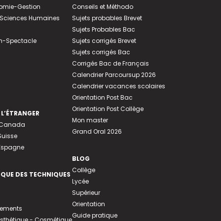
nomie-Gestion
Conseils et Méthodo
e-Sciences Humaines
Sujets probables Brevet
Sujets Probables Bac
n-Spectacle
Sujets corrigés Brevet
Sujets corrigés Bac
Corrigés Bac de Français
Calendrier Parcoursup 2026
Calendrier vacances scolaires
Orientation Post Bac
Orientation Post Collège
 L’ÉTRANGER
Mon master
u Canada
Grand Oral 2026
Suisse
 Espagne
BLOG
Collège
EQUE DES TECHNIQUES
Lycée
Supérieur
Orientation
tements
Guide pratique
 Esthétique - Cosmétique