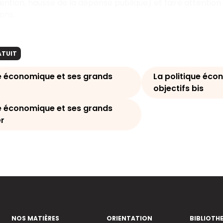
ention, hausse de la dépense publique) et faire attention
ons.
ATUIT
ue économique et ses grands
La politique éco
objectifs bis
ue économique et ses grands
er
NOS MATIÈRES
ORIENTATION
BIBLIOTH