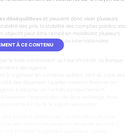
es déséquilibres
et peuvent donc viser plusieurs
tabilité des prix, la stabilité des comptes publics, etc.
 objectif peut être rempli en mobilisant plusieurs
nationales, supranationales ou internationales.
EMENT À CE CONTENU
s catégories
:
fs par le biais notamment du taux d’intérêt. La Banque
tements des agents.
ent à organiser les comptes publics, tant du côté des
côté des dépenses (quelles missions financer en
les agents à adopter un certain comportement.
t à favoriser l’implantation de libre-échange. Pour
tionnisme lorsqu’ils le jugent nécessaire.
e plus souvent coordonner l’action des trois pour
place une relance keynésienne de sortie de crise, il
et une politique budgétaire expansive (baisse