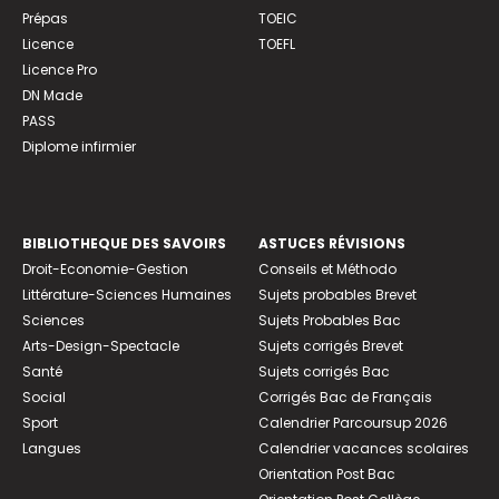
Prépas
TOEIC
Licence
TOEFL
Licence Pro
DN Made
PASS
Diplome infirmier
BIBLIOTHEQUE DES SAVOIRS
ASTUCES RÉVISIONS
Droit-Economie-Gestion
Conseils et Méthodo
Littérature-Sciences Humaines
Sujets probables Brevet
Sciences
Sujets Probables Bac
Arts-Design-Spectacle
Sujets corrigés Brevet
Santé
Sujets corrigés Bac
Social
Corrigés Bac de Français
Sport
Calendrier Parcoursup 2026
Langues
Calendrier vacances scolaires
Orientation Post Bac