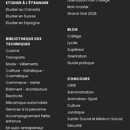
Orientation Post Collège
ETUDIER À L’ÉTRANGER
Mon master
Etudier au Canada
Grand Oral 2026
Etudier en Suisse
Etudier en Espagne
BLOG
Collège
BIBLIOTHEQUE DES
Lycée
TECHNIQUES
Supérieur
Cuisine
Orientation
Transports
Guide pratique
Mode - Vêtements
Coiffure - Esthétique -
Cosmétique
CONCOURS
Commerce - Vente
CRPE
Bâtiment - Architecture
Administration
Électricité
Animation-Sport
Mécanique automobile
Culture
Services à la personne
Juridique
Accompagnement Petite
Santé-Social et Médico-Social
enfance
Sécurité
Kit auto-entrepreneur