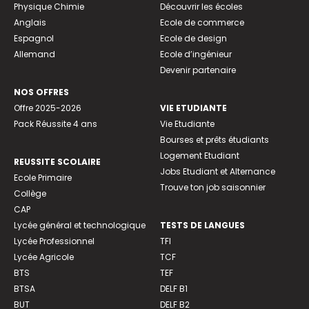
Physique Chimie
Découvrir les écoles
Anglais
Ecole de commerce
Espagnol
Ecole de design
Allemand
Ecole d’ingénieur
Devenir partenaire
NOS OFFRES
Offre 2025-2026
VIE ETUDIANTE
Pack Réussite 4 ans
Vie Etudiante
Bourses et prêts étudiants
Logement Etudiant
REUSSITE SCOLAIRE
Jobs Etudiant et Alternance
Ecole Primaire
Trouve ton job saisonnier
Collège
CAP
Lycée général et technologique
TESTS DE LANGUES
Lycée Professionnel
TFI
Lycée Agricole
TCF
BTS
TEF
BTSA
DELF B1
BUT
DELF B2