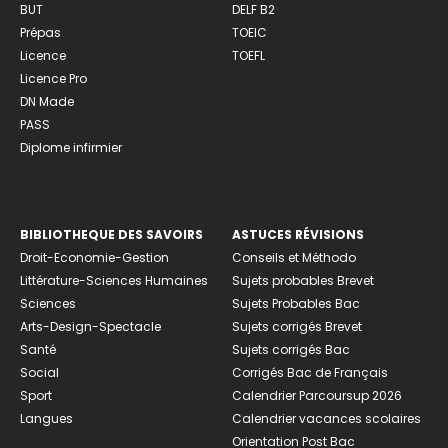
BUT
DELF B2
Prépas
TOEIC
Licence
TOEFL
Licence Pro
DN Made
PASS
Diplome infirmier
BIBLIOTHEQUE DES SAVOIRS
ASTUCES RÉVISIONS
Droit-Economie-Gestion
Conseils et Méthodo
Littérature-Sciences Humaines
Sujets probables Brevet
Sciences
Sujets Probables Bac
Arts-Design-Spectacle
Sujets corrigés Brevet
Santé
Sujets corrigés Bac
Social
Corrigés Bac de Français
Sport
Calendrier Parcoursup 2026
Langues
Calendrier vacances scolaires
Orientation Post Bac