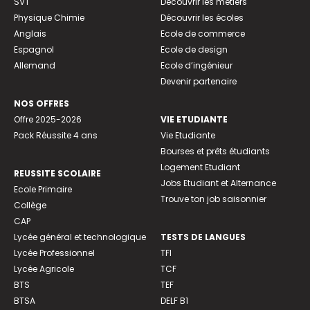
SVT
Découvrir les métiers
Physique Chimie
Découvrir les écoles
Anglais
Ecole de commerce
Espagnol
Ecole de design
Allemand
Ecole d’ingénieur
Devenir partenaire
NOS OFFRES
Offre 2025-2026
VIE ETUDIANTE
Pack Réussite 4 ans
Vie Etudiante
Bourses et prêts étudiants
Logement Etudiant
REUSSITE SCOLAIRE
Jobs Etudiant et Alternance
Ecole Primaire
Trouve ton job saisonnier
Collège
CAP
Lycée général et technologique
TESTS DE LANGUES
Lycée Professionnel
TFI
Lycée Agricole
TCF
BTS
TEF
BTSA
DELF B1