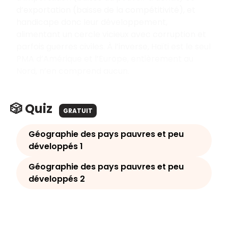
d’exportation (baisse de la compétitivité), et
handicape donc leur développement,
alimentant un cercle vicieux avec corruption et
parfois guerres civiles. À l’inverse, Haïti est le seul
PMA d’Amérique et l’Europe, entièrement au
Nord, n’en comprend aucun.
🎲 Quiz
GRATUIT
Géographie des pays pauvres et peu
développés 1
Géographie des pays pauvres et peu
développés 2