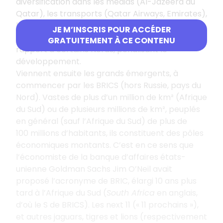
diversification dans les médias (Al-Jazeera au
Qatar), les transports (Qatar Airways, Emirates),
le tourisme, l’activité portuaire (port de Dubaï).
JE M’INSCRIS POUR ACCÉDER
Santé et éducation restent en retrait par
GRATUITEMENT À CE CONTENU
rapport à certains Nords, pénalisant le
développement.
Viennent ensuite les grands émergents, à
commencer par les BRICS (hors Russie, pays du
Nord). Vastes de plus d’un million de km² (Afrique
du Sud) ou de plusieurs millions de km², peuplés
en général (sauf l’Afrique du Sud) de plus de
100
millions d’habitants, ils constituent des pôles
économiques montants. C’est en ce sens que
l’économiste de la banque d’affaires états-
unienne Goldman Sachs Jim O’Neil avait
proposé l’acronyme de BRIC, élargi 10
ans plus
tard à l’Afrique du Sud (
South Africa
en anglais,
d’où le S de BRICS). Les next 11 («
11 prochains
»),
et autres jaguars, tigres et lions (respectivement