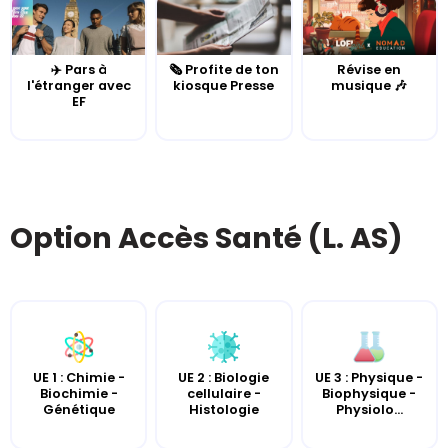
✈️ Pars à
🗞️ Profite de ton
Révise en
l'étranger avec
kiosque Presse
musique 🎶
EF
Option Accès Santé (L. AS)
UE 2 : Biologie
UE 3 : Physique -
UE 1 : Chimie -
cellulaire -
Biophysique -
Biochimie -
Histologie
Physiolo...
Génétique