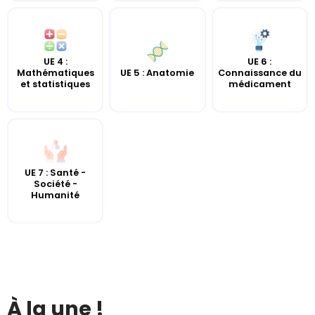
UE 4 :
UE 6 :
UE 5 : Anatomie
Mathématiques
Connaissance du
et statistiques
médicament
UE 7 : Santé -
Société -
Humanité
À la une !