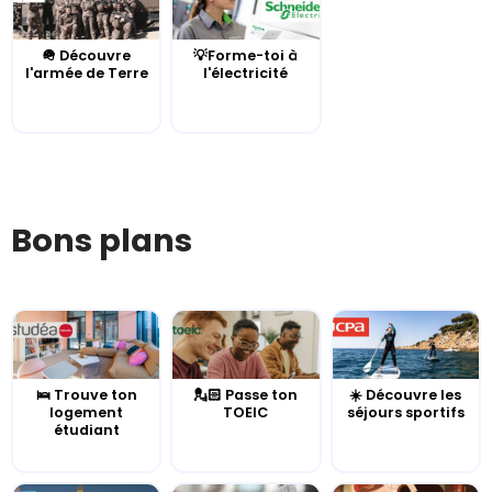
🪖 Découvre
💡Forme-toi à
l'armée de Terre
l'électricité
Bons plans
🛌 Trouve ton
💂🏻 Passe ton
☀️ Découvre les
logement
TOEIC
séjours sportifs
étudiant