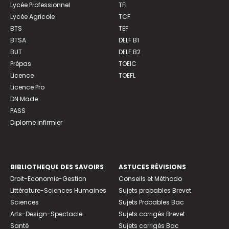
Lycée Professionnel
TFI
Lycée Agricole
TCF
BTS
TEF
BTSA
DELF B1
BUT
DELF B2
Prépas
TOEIC
Licence
TOEFL
Licence Pro
DN Made
PASS
Diplome infirmier
BIBLIOTHEQUE DES SAVOIRS
ASTUCES RÉVISIONS
Droit-Economie-Gestion
Conseils et Méthodo
Littérature-Sciences Humaines
Sujets probables Brevet
Sciences
Sujets Probables Bac
Arts-Design-Spectacle
Sujets corrigés Brevet
Santé
Sujets corrigés Bac