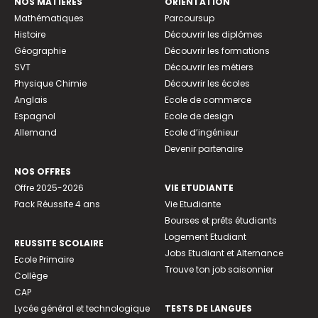
NOS MATIÈRES
ORIENTATION
Mathématiques
Parcoursup
Histoire
Découvrir les diplômes
Géographie
Découvrir les formations
SVT
Découvrir les métiers
Physique Chimie
Découvrir les écoles
Anglais
Ecole de commerce
Espagnol
Ecole de design
Allemand
Ecole d’ingénieur
Devenir partenaire
NOS OFFRES
Offre 2025-2026
VIE ETUDIANTE
Pack Réussite 4 ans
Vie Etudiante
Bourses et prêts étudiants
Logement Etudiant
REUSSITE SCOLAIRE
Jobs Etudiant et Alternance
Ecole Primaire
Trouve ton job saisonnier
Collège
CAP
Lycée général et technologique
TESTS DE LANGUES