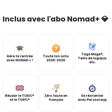
Inclus avec l'abo Nomad+ 💎
Tage Mage®,
Gère ta rentrée
Toute ton actu
Tests de logique,
avec NOMAD + !
2025-2026
etc.
Réussir le TOEIC®
Zéro faute en
Se réorienter
et le TOEFL®
français
avec Parcoursup