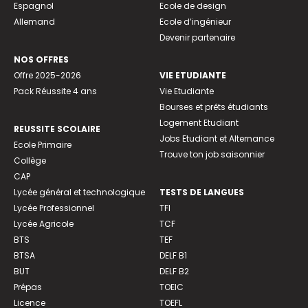
Espagnol
Ecole de design
Allemand
Ecole d’ingénieur
Devenir partenaire
NOS OFFRES
Offre 2025-2026
VIE ETUDIANTE
Pack Réussite 4 ans
Vie Etudiante
Bourses et prêts étudiants
Logement Etudiant
REUSSITE SCOLAIRE
Jobs Etudiant et Alternance
Ecole Primaire
Trouve ton job saisonnier
Collège
CAP
Lycée général et technologique
TESTS DE LANGUES
Lycée Professionnel
TFI
Lycée Agricole
TCF
BTS
TEF
BTSA
DELF B1
BUT
DELF B2
Prépas
TOEIC
Licence
TOEFL