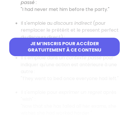
passé
:
"I had never met him before the party."
Il s'emploie au
discours indirect
(pour
remplacer le prétérit et le present perfect
du discours direct) :
JE M’INSCRIS POUR ACCÉDER
"I told him I had never seen this film before."
GRATUITEMENT À CE CONTENU
Il s'emploie dans
un contexte passé
pour
indiquer qu'une action est antérieure à une
autre :
"They went to bed once everyone had left."
Il s'emploie pour
exprimer un regret
après
"wish" :
"Now that she has failed all her exams, she
wishes she had worked harder."