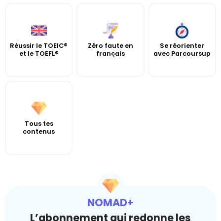
Réussir le TOEIC®
Zéro faute en
Se réorienter
et le TOEFL®
français
avec Parcoursup
Tous tes
contenus
NOMAD+
L’abonnement qui redonne les