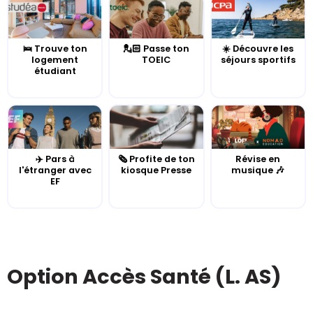
🛌 Trouve ton
💂🏻 Passe ton
☀️ Découvre les
logement
TOEIC
séjours sportifs
étudiant
✈️ Pars à
🗞️ Profite de ton
Révise en
l'étranger avec
kiosque Presse
musique 🎶
EF
Option Accès Santé (L. AS)