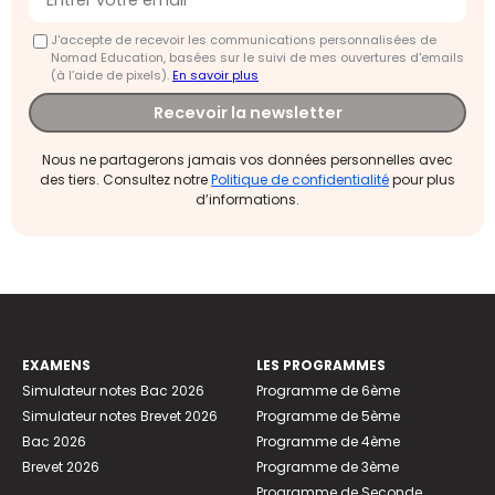
J'accepte de recevoir les communications personnalisées de
Nomad Education, basées sur le suivi de mes ouvertures d'emails
(à l’aide de pixels).
En savoir plus
Recevoir la newsletter
Nous ne partagerons jamais vos données personnelles avec
des tiers. Consultez notre
Politique de confidentialité
pour plus
d’informations.
EXAMENS
LES PROGRAMMES
Simulateur notes Bac 2026
Programme de 6ème
Simulateur notes Brevet 2026
Programme de 5ème
Bac 2026
Programme de 4ème
Brevet 2026
Programme de 3ème
Programme de Seconde