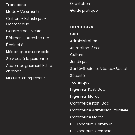
Orientation
Transports
Guide pratique
Mode - Vêtements
Coiffure - Esthétique -
Cosmétique
CONCOURS
Commerce - Vente
CRPE
Bâtiment - Architecture
Administration
Électricité
Animation-Sport
Mécanique automobile
Culture
Services à la personne
Juridique
Accompagnement Petite
Santé-Social et Médico-Social
enfance
Sécurité
Kit auto-entrepreneur
Technique
Ingénieur Post-Bac
Ingénieur Maroc
Commerce Post-Bac
Commerce Admission Parallèle
Commerce Maroc
IEP Concours Commun
IEP Concours Grenoble