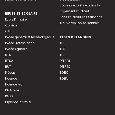
Bourses et prêts étudiants
Logement Etudiant
REUSSITE SCOLAIRE
Jobs Etudiant et Alternance
Ecole Primaire
Trouve ton job saisonnier
Collège
CAP
Lycée général et technologique
TESTS DE LANGUES
Lycée Professionnel
TFI
Lycée Agricole
TCF
BTS
TEF
BTSA
DELF B1
BUT
DELF B2
Prépas
TOEIC
Licence
TOEFL
Licence Pro
DN Made
PASS
Diplome infirmier