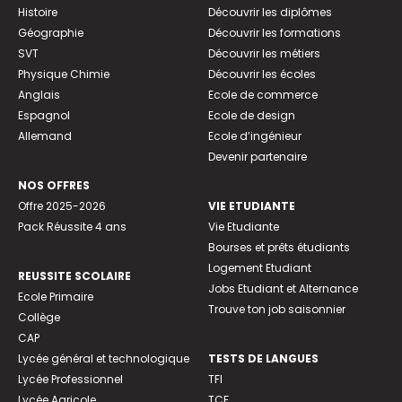
Histoire
Découvrir les diplômes
Géographie
Découvrir les formations
SVT
Découvrir les métiers
Physique Chimie
Découvrir les écoles
Anglais
Ecole de commerce
Espagnol
Ecole de design
Allemand
Ecole d’ingénieur
Devenir partenaire
NOS OFFRES
Offre 2025-2026
VIE ETUDIANTE
Pack Réussite 4 ans
Vie Etudiante
Bourses et prêts étudiants
Logement Etudiant
REUSSITE SCOLAIRE
Jobs Etudiant et Alternance
Ecole Primaire
Trouve ton job saisonnier
Collège
CAP
Lycée général et technologique
TESTS DE LANGUES
Lycée Professionnel
TFI
Lycée Agricole
TCF