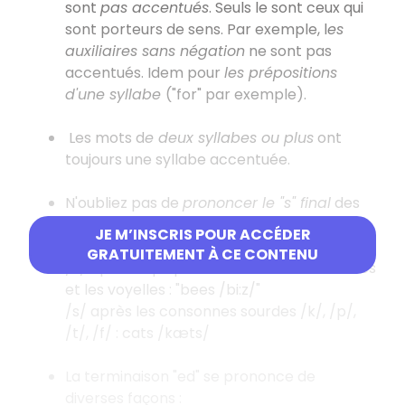
sont
pas accentués
. Seuls le sont ceux qui
sont porteurs de sens. Par exemple, l
es
auxiliaires sans négation
ne sont pas
accentués. Idem pour
les prépositions
d'une syllabe
("for" par exemple).
Les mots d
e deux syllabes ou plus
ont
toujours une syllabe accentuée.
N'oubliez pas de
prononcer le "s" final
des
pluriels ou des verbes à la 3e personne du
JE M’INSCRIS POUR ACCÉDER
présent. Ce "s" se prononce :
GRATUITEMENT À CE CONTENU
/z/ après la plupart des consonnes sonores
et les voyelles : "bees /bi:z/"
/s/ après les consonnes sourdes /k/, /p/,
/t/, /f/ : cats /kæts/
La terminaison "ed" se prononce de
diverses façons :