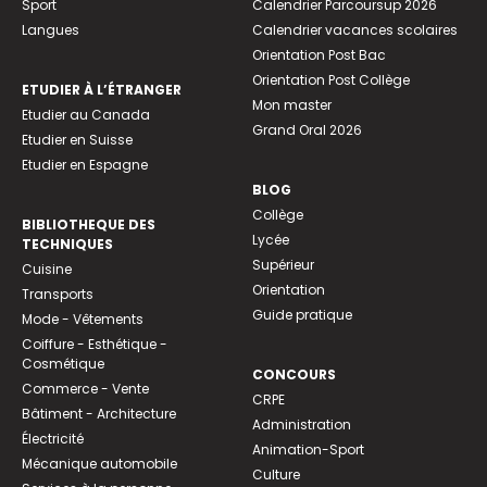
Sport
Calendrier Parcoursup 2026
Langues
Calendrier vacances scolaires
Orientation Post Bac
Orientation Post Collège
ETUDIER À L’ÉTRANGER
Mon master
Etudier au Canada
Grand Oral 2026
Etudier en Suisse
Etudier en Espagne
BLOG
Collège
BIBLIOTHEQUE DES
Lycée
TECHNIQUES
Supérieur
Cuisine
Orientation
Transports
Guide pratique
Mode - Vêtements
Coiffure - Esthétique -
Cosmétique
CONCOURS
Commerce - Vente
CRPE
Bâtiment - Architecture
Administration
Électricité
Animation-Sport
Mécanique automobile
Culture