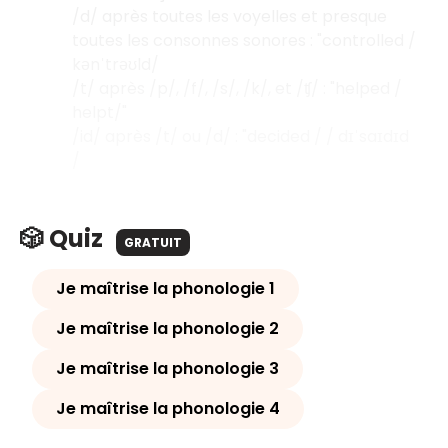
/d/ après toutes les voyelles et presque
toutes les consonnes sonores : "controlled /
kənˈtrəʊld/
/t/ après /p/, /f/, /s/, /k/, et /ʧ/ : "helped /
helpt/"
/id/ après /t/ ou /d/ : "decided / / dɪˈsaɪdɪd
/
🎲 Quiz
GRATUIT
Je maîtrise la phonologie 1
Je maîtrise la phonologie 2
Je maîtrise la phonologie 3
Je maîtrise la phonologie 4