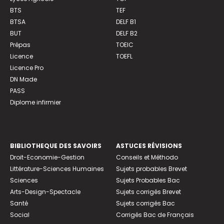
BTS
TEF
BTSA
DELF B1
BUT
DELF B2
Prépas
TOEIC
Licence
TOEFL
Licence Pro
DN Made
PASS
Diplome infirmier
BIBLIOTHEQUE DES SAVOIRS
ASTUCES RÉVISIONS
Droit-Economie-Gestion
Conseils et Méthodo
Littérature-Sciences Humaines
Sujets probables Brevet
Sciences
Sujets Probables Bac
Arts-Design-Spectacle
Sujets corrigés Brevet
Santé
Sujets corrigés Bac
Social
Corrigés Bac de Français