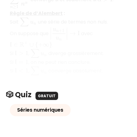
Règle de d’Alembert
:
∑
u
n
Soit
une série de termes non nuls.
|
u
n
+
1
u
n
|
→
I
On suppose que
avec
.
I
∈
R
+
∪
{
+
∞
}
∑
u
n
Si
,
diverge grossièrement.
I
>
1
Si
, on ne peut rien conclure.
I
=
1
∑
u
n
Si
,
converge absolument.
I
<
1
🎲 Quiz
GRATUIT
Séries numériques