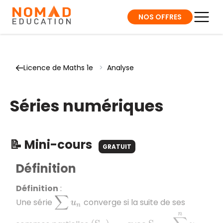
NOS OFFRES
Licence de Maths 1e
>
Analyse
Séries numériques
📝 Mini-cours
GRATUIT
Définition
Définition
:
∑
u
n
Une série
converge si la suite de ses
S
n
=
∑
k
=
0
n
u
k