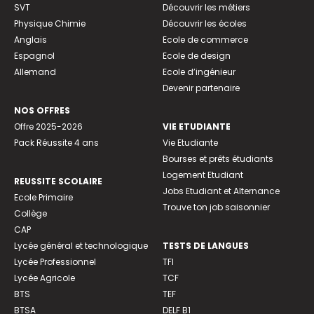
SVT
Découvrir les métiers
Physique Chimie
Découvrir les écoles
Anglais
Ecole de commerce
Espagnol
Ecole de design
Allemand
Ecole d’ingénieur
Devenir partenaire
NOS OFFRES
Offre 2025-2026
VIE ETUDIANTE
Pack Réussite 4 ans
Vie Etudiante
Bourses et prêts étudiants
Logement Etudiant
REUSSITE SCOLAIRE
Jobs Etudiant et Alternance
Ecole Primaire
Trouve ton job saisonnier
Collège
CAP
Lycée général et technologique
TESTS DE LANGUES
Lycée Professionnel
TFI
Lycée Agricole
TCF
BTS
TEF
BTSA
DELF B1