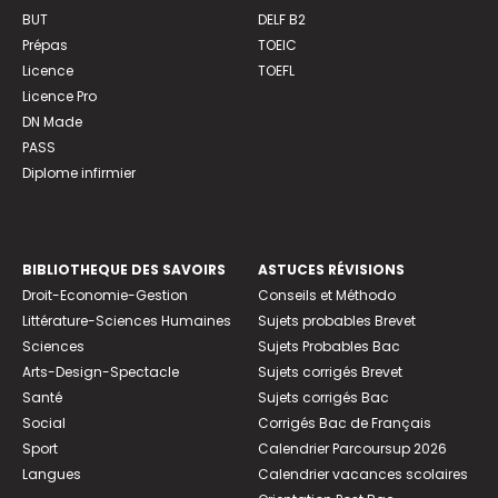
BUT
DELF B2
Prépas
TOEIC
Licence
TOEFL
Licence Pro
DN Made
PASS
Diplome infirmier
BIBLIOTHEQUE DES SAVOIRS
ASTUCES RÉVISIONS
Droit-Economie-Gestion
Conseils et Méthodo
Littérature-Sciences Humaines
Sujets probables Brevet
Sciences
Sujets Probables Bac
Arts-Design-Spectacle
Sujets corrigés Brevet
Santé
Sujets corrigés Bac
Social
Corrigés Bac de Français
Sport
Calendrier Parcoursup 2026
Langues
Calendrier vacances scolaires