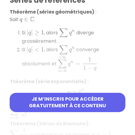
Séries de références
Théorème (séries géométriques)
:
Soit
.
q
∈
C
∑
q
n
Si
, alors
diverge
|
q
|
≥
1
grossièrement.
∑
q
n
Si
, alors
converge
|
q
|
<
1
∑
n
=
0
+
∞
q
n
=
1
1
−
q
absolument et
Théorème (série exponentielle) :
∑
x
n
n
!
Pour tout réel
, la série
converge et
x
JE M’INSCRIS POUR ACCÉDER
GRATUITEMENT À CE CONTENU
∑
n
=
0
+
∞
x
n
n
!
=
e
x
Théorème (Séries de Riemann)
:
∑
n
≥
1
1
n
α
converge si et seulement si
.
α
>
1