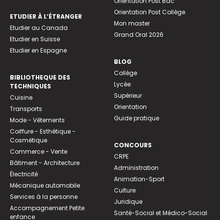
Orientation Post Bac
Orientation Post Collège
ETUDIER À L’ÉTRANGER
Mon master
Etudier au Canada
Grand Oral 2026
Etudier en Suisse
Etudier en Espagne
BLOG
Collège
BIBLIOTHEQUE DES
Lycée
TECHNIQUES
Supérieur
Cuisine
Orientation
Transports
Guide pratique
Mode - Vêtements
Coiffure - Esthétique -
Cosmétique
CONCOURS
Commerce - Vente
CRPE
Bâtiment - Architecture
Administration
Électricité
Animation-Sport
Mécanique automobile
Culture
Services à la personne
Juridique
Accompagnement Petite
Santé-Social et Médico-Social
enfance