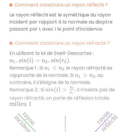
Comment construire un rayon réfléchi ?
Le rayon réfléchi est le symétrique du rayon
incident par rapport à la normale au dioptre
passant par I, avec I le point d’incidence.
Comment construire un rayon réfracté ?
En utilisant la loi de Snell-Descartes :
.
n
1
.
s
i
n
(
i
)
=
n
2
.
s
i
n
(
r
2
)
Remarque 1 : Si
le rayon réfracté se
n
1
<
n
2
rapproche de la normale. Si
, au
n
1
>
n
2
contraire, il s'éloigne de la normale.
Remarque 2 : Si
, il n’existe pas de
s
i
n
(
i
)
>
n
2
n
1
rayon réfracté, on parle de réflexion totale.