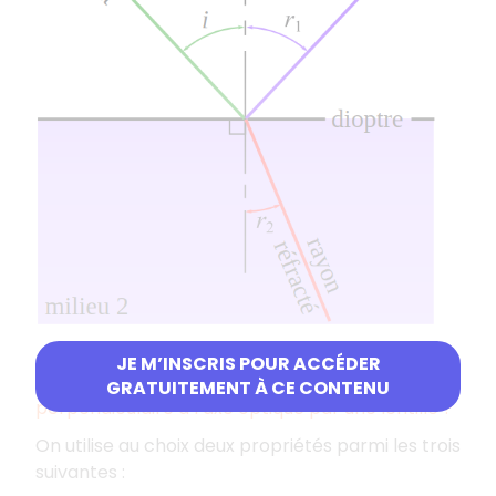
JE M’INSCRIS POUR ACCÉDER
Comment construire l’image d’un objet AB
GRATUITEMENT À CE CONTENU
perpendiculaire à l’axe optique par une lentille ?
On utilise au choix deux propriétés parmi les trois
suivantes :