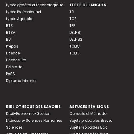
Lycée général et technologique
TESTS DE LANGUES
Lycée Professionnel
TFI
Lycée Agricole
TCF
BTS
TEF
BTSA
DELF B1
BUT
DELF B2
Prépas
TOEIC
Licence
TOEFL
Licence Pro
DN Made
PASS
Diplome infirmier
BIBLIOTHEQUE DES SAVOIRS
ASTUCES RÉVISIONS
Droit-Economie-Gestion
Conseils et Méthodo
Littérature-Sciences Humaines
Sujets probables Brevet
Sciences
Sujets Probables Bac