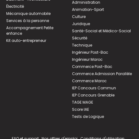
Administration
Électricité
Animation-Sport
Mécanique automobile
Culture
Services à la personne
Juridique
Accompagnement Petite
Santé-Social et Médico-Social
enfance
Sécurité
Kit auto-entrepreneur
Technique
Ingénieur Post-Bac
Ingénieur Maroc
Commerce Post-Bac
Commerce Admission Parallèle
Commerce Maroc
IEP Concours Commun
IEP Concours Grenoble
TAGE MAGE
Score IAE
Tests de Logique
FAQ et support
Nos offres d'emploi
Conditions d'utilisation