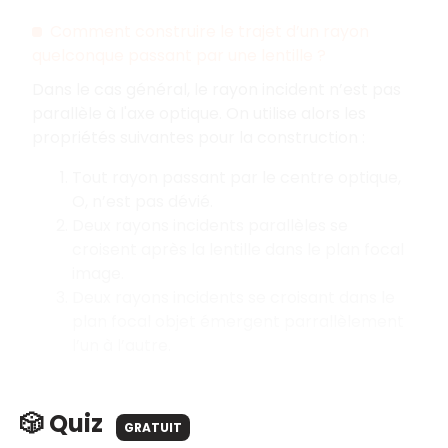
Comment construire le trajet d’un rayon
quelconque passant par une lentille ?
Dans le cas général, le rayon incident n’est pas
parallèle à l'axe optique. On utilise alors les
propriétés suivantes pour la construction :
Tout rayon passant par le centre optique,
O, n’est pas dévié.
Deux rayons incidents parallèles se
croisent après la lentille dans le plan focal
image.
Deux rayons incidents se croisant dans le
plan focal objet émergent parrallèlement
l’un à l’autre.
🎲 Quiz
GRATUIT