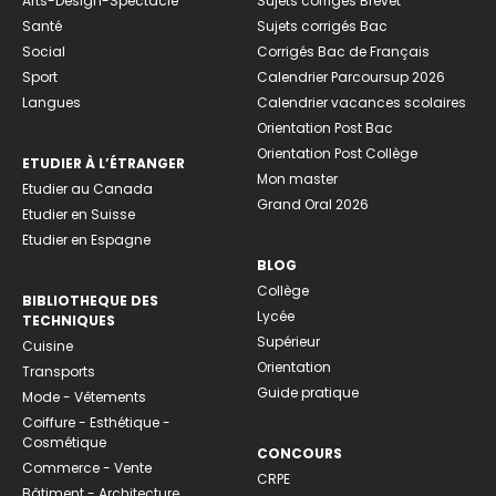
Arts-Design-Spectacle
Sujets corrigés Brevet
Santé
Sujets corrigés Bac
Social
Corrigés Bac de Français
Sport
Calendrier Parcoursup 2026
Langues
Calendrier vacances scolaires
Orientation Post Bac
Orientation Post Collège
ETUDIER À L’ÉTRANGER
Mon master
Etudier au Canada
Grand Oral 2026
Etudier en Suisse
Etudier en Espagne
BLOG
Collège
BIBLIOTHEQUE DES
Lycée
TECHNIQUES
Supérieur
Cuisine
Orientation
Transports
Guide pratique
Mode - Vêtements
Coiffure - Esthétique -
Cosmétique
CONCOURS
Commerce - Vente
CRPE
Bâtiment - Architecture