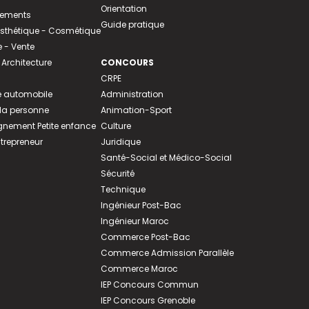
Orientation
tements
Guide pratique
 Esthétique - Cosmétique
- Vente
 Architecture
CONCOURS
CRPE
 automobile
Administration
 la personne
Animation-Sport
ement Petite enfance
Culture
ntrepreneur
Juridique
Santé-Social et Médico-Social
Sécurité
Technique
Ingénieur Post-Bac
Ingénieur Maroc
Commerce Post-Bac
Commerce Admission Parallèle
Commerce Maroc
IEP Concours Commun
IEP Concours Grenoble