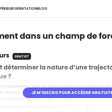
PÉRIEUR
ORIENTATION
BLOG
ent dans un champ de forc
ours
GRATUIT
éterminer la nature d’une trajectoi
ue ?
d’un mouvement dans un champ de force centrale on peut 
i-dessous la nature de la trajectoire en fonction de l’ex
JE M’INSCRIS POUR ACCÉDER GRATUIT
E
m
=
−
k
2
R
 circulaire de rayon R
↔
E
m
=
−
k
2
a
e elliptique de demi grand axe a
↔