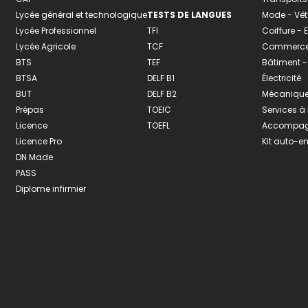
Lycée général et technologique
TESTS DE LANGUES
Mode - Vê
Lycée Professionnel
TFI
Coiffure -
Lycée Agricole
TCF
Commerce 
BTS
TEF
Bâtiment -
BTSA
DELF B1
Électricité
BUT
DELF B2
Mécanique
Prépas
TOEIC
Services à
Licence
TOEFL
Accompagn
Licence Pro
Kit auto-e
DN Made
PASS
Diplome infirmier