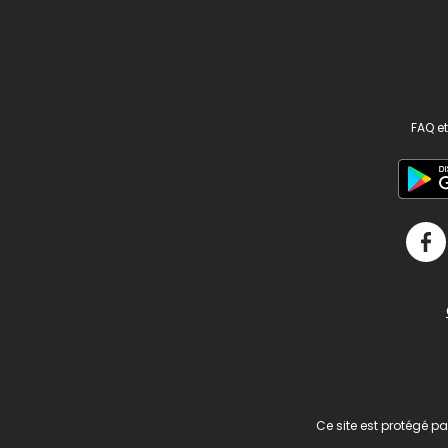
FAQ et
v2.311.4 US
Ce site est protégé p