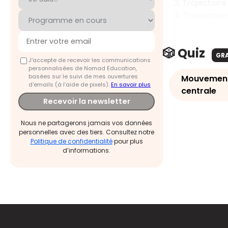
3. Trajectoir
4. Trajectoir
🎲 Quiz
GR
J'accepte de recevoir les communications
personnalisées de Nomad Education,
basées sur le suivi de mes ouvertures
Mouvement
d'emails (à l’aide de pixels).
En savoir plus
centrale
Recevoir la newsletter
Nous ne partagerons jamais vos données
personnelles avec des tiers. Consultez notre
Politique de confidentialité
pour plus
d’informations.