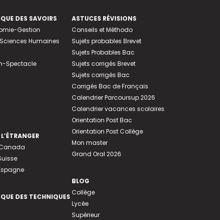
EQUE DES SAVOIRS
ASTUCES RÉVISIONS
nomie-Gestion
Conseils et Méthodo
e-Sciences Humaines
Sujets probables Brevet
Sujets Probables Bac
n-Spectacle
Sujets corrigés Brevet
Sujets corrigés Bac
Corrigés Bac de Français
Calendrier Parcoursup 2026
Calendrier vacances scolaires
Orientation Post Bac
Orientation Post Collège
 L’ÉTRANGER
Mon master
u Canada
Grand Oral 2026
Suisse
 Espagne
BLOG
Collège
EQUE DES TECHNIQUES
Lycée
Supérieur