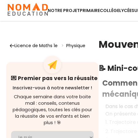
NOTRE PROJET
PRIMAIRE
COLLÈGE
LYCÉE
SU
Mouvem
Licence de Maths 1e
>
Physique
📝 Mini-c
💌 Premier pas vers la réussite
Comment d
Inscrivez-vous à notre newsletter !
mécaniq
Chaque semaine dans votre boite
mail : conseils, contenus
Dans le cas 
pédagogiques, toutes les clés pour
On présente c
la réussite de vos enfants et bien
1. Trajectoire
plus ! 🎯
2. Trajectoir