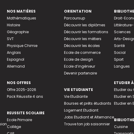
NOS MATIÈRES
ORIENTATION
BIBLIOTH
Mathématiques
Parcoursup
Droit-Eco
Histoire
Découvrir les diplômes
Littératur
Géographie
Découvrir les formations
Sciences
SVT
Découvrir les métiers
Arts-Desig
Physique Chimie
Découvrir les écoles
Santé
Anglais
Ecole de commerce
Social
Espagnol
Ecole de design
Sport
Allemand
Ecole d’ingénieur
Langues
Devenir partenaire
NOS OFFRES
ETUDIER À
Offre 2025-2026
VIE ETUDIANTE
Etudier a
Pack Réussite 4 ans
Vie Etudiante
Etudier en 
Bourses et prêts étudiants
Etudier en
Logement Etudiant
REUSSITE SCOLAIRE
Jobs Etudiant et Alternance
Ecole Primaire
BIBLIOTH
sion
Trouve ton job saisonnier
Collège
Cuisine
CAP
Transports