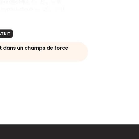
e parabolique
↔
E
m
=
0
e hyperbolique
↔
E
m
>
0
ATUIT
 dans un champs de force