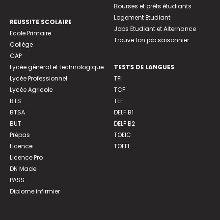
Bourses et prêts étudiants
Logement Etudiant
REUSSITE SCOLAIRE
Jobs Etudiant et Alternance
Ecole Primaire
Trouve ton job saisonnier
Collège
CAP
Lycée général et technologique
TESTS DE LANGUES
Lycée Professionnel
TFI
Lycée Agricole
TCF
BTS
TEF
BTSA
DELF B1
BUT
DELF B2
Prépas
TOEIC
Licence
TOEFL
Licence Pro
DN Made
PASS
Diplome infirmier