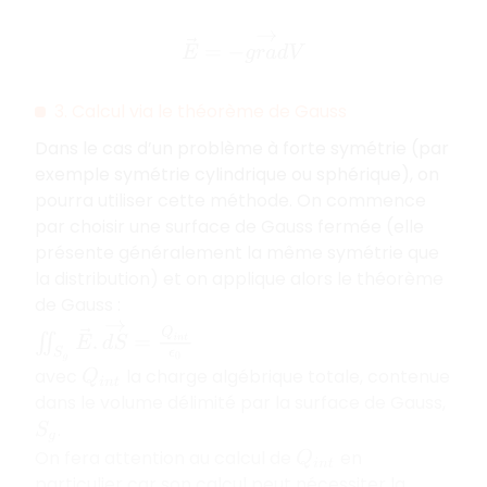
E
→
=
−
g
r
a
d
→
V
3. Calcul via le théorème de Gauss
Dans le cas d’un problème à forte symétrie (par
exemple symétrie cylindrique ou sphérique), on
pourra utiliser cette méthode. On commence
par choisir une
surface de Gauss fermée (elle
présente généralement la même symétrie que
la distribution) et on applique alors le théorème
de Gauss :
∬
S
g
E
→
.
d
S
→
=
Q
i
n
t
ϵ
0
avec
la charge algébrique totale, contenue
Q
i
n
t
dans le volume délimité par la surface de Gauss,
.
S
g
On fera attention au calcul de
en
Q
i
n
t
particulier car son calcul peut nécessiter la