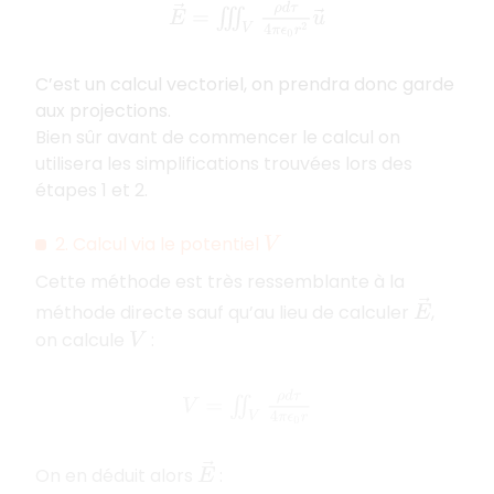
E
→
=
∭
V
ρ
d
τ
4
π
ϵ
0
r
2
u
→
C’est un calcul vectoriel, on prendra donc garde
aux projections.
Bien sûr avant de commencer le calcul on
utilisera les simplifications trouvées lors des
étapes 1 et 2.
2. Calcul via le potentiel
V
Cette méthode est très ressemblante à la
E
→
méthode directe sauf qu’au lieu de calculer
,
on calcule
:
V
V
=
∬
V
ρ
d
τ
4
π
ϵ
0
r
E
→
On en déduit alors
: