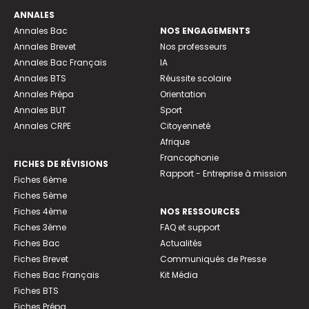
ANNALES
Annales Bac
NOS ENGAGEMENTS
Annales Brevet
Nos professeurs
Annales Bac Français
IA
Annales BTS
Réussite scolaire
Annales Prépa
Orientation
Annales BUT
Sport
Annales CRPE
Citoyenneté
Afrique
Francophonie
FICHES DE RÉVISIONS
Rapport - Entreprise à mission
Fiches 6ème
Fiches 5ème
Fiches 4ème
NOS RESSOURCES
Fiches 3ème
FAQ et support
Fiches Bac
Actualités
Fiches Brevet
Communiqués de Presse
Fiches Bac Français
Kit Média
Fiches BTS
Fiches Prépa