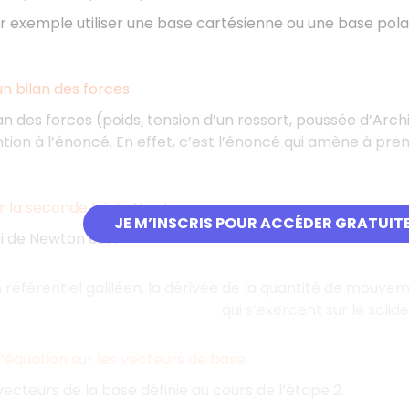
 exemple utiliser une base cartésienne ou une base polai
 un bilan des forces
lan des forces (poids, tension d’un ressort, poussée d’Arch
tion à l’énoncé. En effet, c’est l’énoncé qui amène à pr
r la seconde loi de Newton
JE M’INSCRIS POUR ACCÉDER GRATUIT
i de Newton est :
 référentiel galiléen, la dérivée de la quantité de mouve
qui s’exercent sur le solide
 l’équation sur les vecteurs de base
 vecteurs de la base définie au cours de l’étape 2.