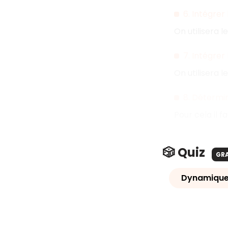
6. Intégrer
On utilisera l
7. Intégrer
On utilisera l
8. Détermin
Pour cela il f
🎲 Quiz
GR
Dynamique 