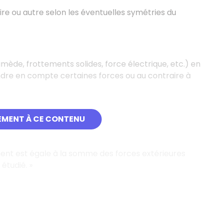
re ou autre selon les éventuelles symétries du
imède, frottements solides, force électrique, etc.) en
endre en compte certaines forces ou au contraire à
EMENT À CE CONTENU
ment
est égale à la somme des forces extérieures
 étudié. »