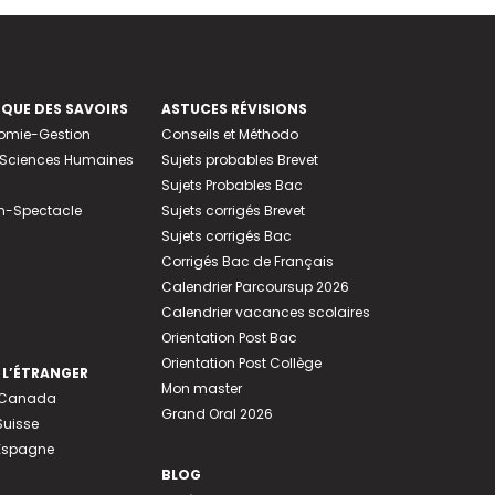
EQUE DES SAVOIRS
ASTUCES RÉVISIONS
nomie-Gestion
Conseils et Méthodo
e-Sciences Humaines
Sujets probables Brevet
Sujets Probables Bac
n-Spectacle
Sujets corrigés Brevet
Sujets corrigés Bac
Corrigés Bac de Français
Calendrier Parcoursup 2026
Calendrier vacances scolaires
Orientation Post Bac
Orientation Post Collège
 L’ÉTRANGER
Mon master
u Canada
Grand Oral 2026
Suisse
 Espagne
BLOG