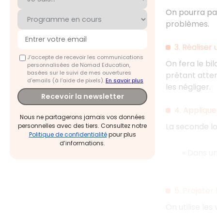
On pourra par
problèmes.
3. Réaliser
J'accepte de recevoir les communications
On fera le bi
personnalisées de Nomad Education,
basées sur le suivi de mes ouvertures
prêtant atten
d'emails (à l’aide de pixels).
En savoir plus
les négliger.
Recevoir la newsletter
4. Applique
Nous ne partagerons jamais vos données
La seconde lo
personnelles avec des tiers. Consultez notre
Politique de confidentialité
pour plus
d’informations.
« Dans
un
5. Projeter
On utilise les