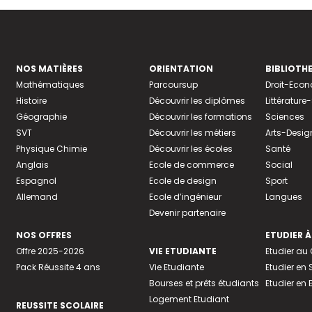
NOS MATIÈRES
ORIENTATION
BIBLIOTH
Mathématiques
Parcoursup
Droit-Eco
Histoire
Découvrir les diplômes
Littératur
Géographie
Découvrir les formations
Sciences
SVT
Découvrir les métiers
Arts-Desig
Physique Chimie
Découvrir les écoles
Santé
Anglais
Ecole de commerce
Social
Espagnol
Ecole de design
Sport
Allemand
Ecole d’ingénieur
Langues
Devenir partenaire
NOS OFFRES
ETUDIER À
Offre 2025-2026
VIE ETUDIANTE
Etudier a
Pack Réussite 4 ans
Vie Etudiante
Etudier en 
Bourses et prêts étudiants
Etudier en
Logement Etudiant
REUSSITE SCOLAIRE