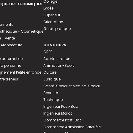
Collège
EQUE DES TECHNIQUES
Lycée
Supérieur
Orientation
tements
Guide pratique
 Esthétique - Cosmétique
- Vente
 Architecture
CONCOURS
CRPE
 automobile
Administration
 la personne
Animation-Sport
ement Petite enfance
Culture
ntrepreneur
Juridique
Santé-Social et Médico-Social
Sécurité
Technique
Ingénieur Post-Bac
Ingénieur Maroc
Commerce Post-Bac
Commerce Admission Parallèle