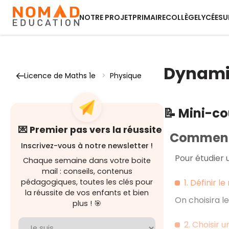
NOTRE PROJET
PRIMAIRE
COLLÈGE
LYCÉE
SU
Dynamiq
Licence de Maths 1e
>
Physique
📝 Mini-c
💌 Premier pas vers la réussite
Comment 
Inscrivez-vous à notre newsletter !
Pour étudier 
Chaque semaine dans votre boite
mail : conseils, contenus
1. Définir l
pédagogiques, toutes les clés pour
la réussite de vos enfants et bien
On choisira l
plus ! 🎯
2. Choisir