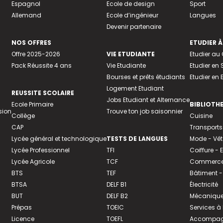
Espagnol
Ecole de design
Sport
Allemand
Ecole d’ingénieur
Langues
Devenir partenaire
NOS OFFRES
ETUDIER À
Offre 2025-2026
VIE ETUDIANTE
Etudier a
Pack Réussite 4 ans
Vie Etudiante
Etudier en 
Bourses et prêts étudiants
Etudier en
Logement Etudiant
REUSSITE SCOLAIRE
Jobs Etudiant et Alternance
Ecole Primaire
BIBLIOTH
sion
Trouve ton job saisonnier
Collège
Cuisine
CAP
Transports
Lycée général et technologique
TESTS DE LANGUES
Mode - Vê
Lycée Professionnel
TFI
Coiffure -
Lycée Agricole
TCF
Commerce 
BTS
TEF
Bâtiment -
BTSA
DELF B1
Électricité
BUT
DELF B2
Mécanique
Prépas
TOEIC
Services à
Licence
TOEFL
Accompagn