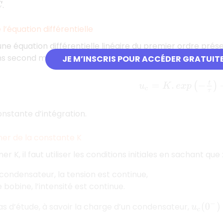
.
l’équation différentielle
une équation différentielle linéaire du premier ordre prése
ns second membre et (ii) une solution particulière de l'é
JE M’INSCRIS POUR ACCÉDER GRATUIT
u
c
=
K
.
e
x
p
(
−
t
τ
)
+
E
nstante d’intégration.
ner de la constante K
r K, il faut utiliser les conditions initiales en sachant que 
condensateur, la tension est continue,
 bobine, l’intensité est continue.
s d’étude, à savoir la charge d’un condensateur,
u
c
(
0
−
)