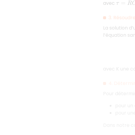
avec
τ
=
R
C
3. Ré
soudre 
La solution d’
l’équation sa
avec K une co
4. Détermi
Pour détermine
pour un 
pour une
Dans notre ca