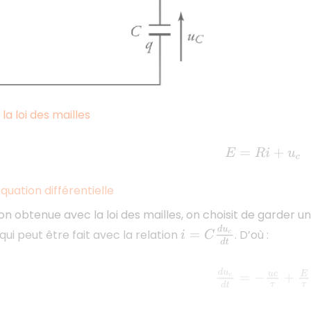
 la loi des mailles
E
=
R
i
+
u
c
’équation différentielle
ion obtenue avec la loi des mailles, on choisit de garder
i
=
C
d
u
c
d
t
 qui peut être fait avec la relation
. D’où :
d
u
c
d
t
=
−
u
c
τ
+
E
τ