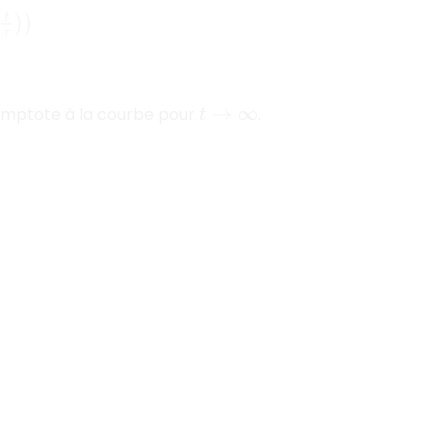
asymptote à la courbe pour
.
t
→
∞