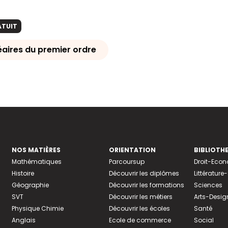
ATUIT
néaires du premier ordre
NOS MATIÈRES
ORIENTATION
BIBLIOTH
Mathématiques
Parcoursup
Droit-Eco
Histoire
Découvrir les diplômes
Littératur
Géographie
Découvrir les formations
Sciences
SVT
Découvrir les métiers
Arts-Desig
Physique Chimie
Découvrir les écoles
Santé
Anglais
Ecole de commerce
Social