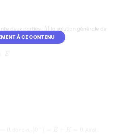
nte deux parties : (i) la solution générale de
quation complète.
EMENT À CE CONTENU
:
, donc
. Ainsi :
=
0
u
c
(
0
+
)
=
E
+
K
=
0