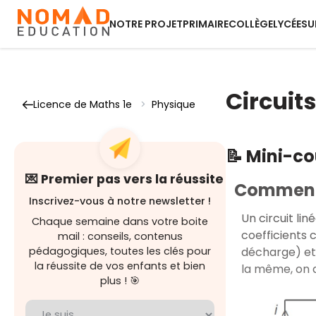
NOTRE PROJET
PRIMAIRE
COLLÈGE
LYCÉE
SU
Circuit
Licence de Maths 1e
>
Physique
📝 Mini-c
💌 Premier pas vers la réussite
Comment é
Inscrivez-vous à notre newsletter !
Un circuit li
Chaque semaine dans votre boite
coefficients 
mail : conseils, contenus
décharge) et 
pédagogiques, toutes les clés pour
la réussite de vos enfants et bien
la même, on 
plus ! 🎯