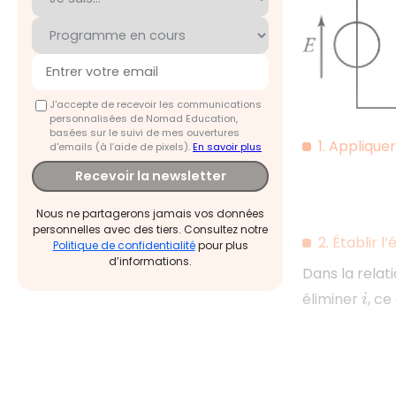
J'accepte de recevoir les communications
personnalisées de Nomad Education,
basées sur le suivi de mes ouvertures
1. Appliquer
d'emails (à l’aide de pixels).
En savoir plus
Recevoir la newsletter
Nous ne partagerons jamais vos données
personnelles avec des tiers. Consultez notre
2. Établir l
Politique de confidentialité
pour plus
d’informations.
Dans la relat
éliminer
, ce
i