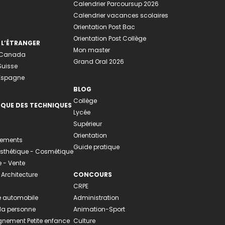
Calendrier Parcoursup 2026
Calendrier vacances scolaires
Orientation Post Bac
Orientation Post Collège
 L’ÉTRANGER
Mon master
u Canada
Grand Oral 2026
Suisse
 Espagne
BLOG
Collège
EQUE DES TECHNIQUES
Lycée
Supérieur
Orientation
tements
Guide pratique
 Esthétique - Cosmétique
- Vente
 Architecture
CONCOURS
CRPE
 automobile
Administration
 la personne
Animation-Sport
ement Petite enfance
Culture