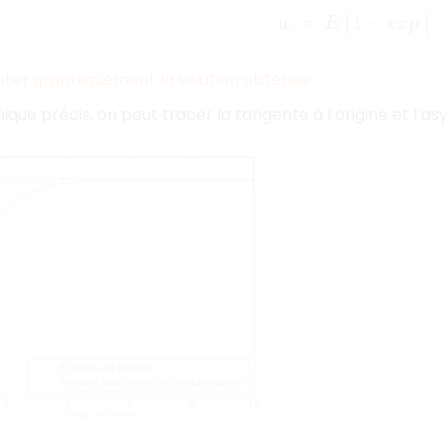
u
c
=
E
(
1
−
e
x
p
(
−
t
τ
)
)
nter graphiquement la solution obtenue
ique précis, on peut tracer la tangente à l’origine et l’