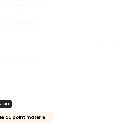
on de la position
O
P
→
=
ρ
u
ρ
→
on de la vitesse
v
→
=
ρ
˙
u
ρ
→
+
ρ
θ
˙
u
θ
→
+
ρ
s
i
n
(
ATUIT
e du point matériel