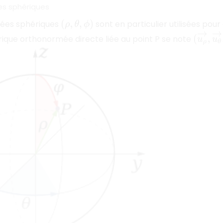
es sphériques
ées sphériques
sont en particulier utilisées pou
(
ρ
,
θ
,
ϕ
)
(
u
ρ
→
,
u
ique orthonormée directe liée au point P se note