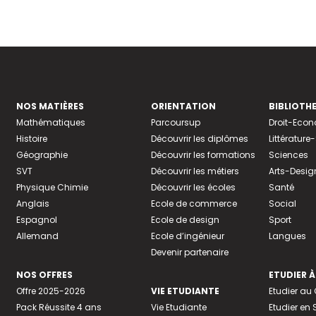
NOS MATIÈRES
ORIENTATION
BIBLIOTH
Mathématiques
Parcoursup
Droit-Eco
Histoire
Découvrir les diplômes
Littératur
Géographie
Découvrir les formations
Sciences
SVT
Découvrir les métiers
Arts-Desig
Physique Chimie
Découvrir les écoles
Santé
Anglais
Ecole de commerce
Social
Espagnol
Ecole de design
Sport
Allemand
Ecole d’ingénieur
Langues
Devenir partenaire
NOS OFFRES
ETUDIER À
Offre 2025-2026
VIE ETUDIANTE
Etudier a
Pack Réussite 4 ans
Vie Etudiante
Etudier en 