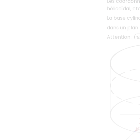
Les coordonn
hélicoïdal, etc
La base cylin
dans un plan 
(
u
Attention :