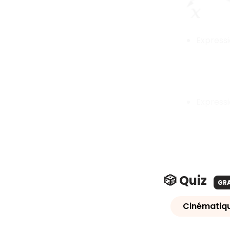
Expressi
Expressi
🎲 Quiz
GR
Cinématiqu