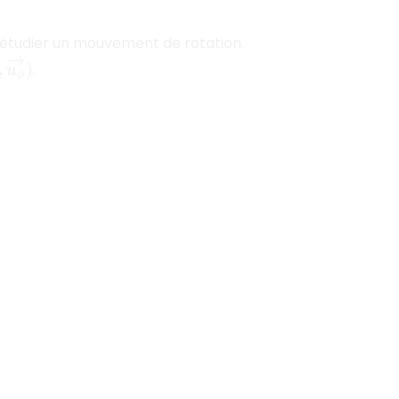
r étudier un mouvement de rotation.
θ
→
,
u
ϕ
→
)
.