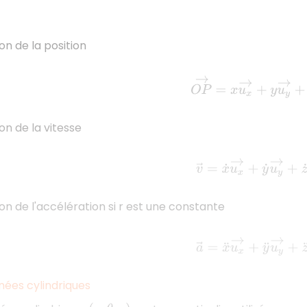
on de la position
O
P
→
=
x
u
x
→
+
y
u
y
→
+
z
on de la vitesse
v
→
=
x
˙
u
x
→
+
y
˙
u
y
→
+
z
on de l'accélération si r est une constante
a
→
=
x
¨
u
x
→
+
y
¨
u
y
→
+
nées cylindriques