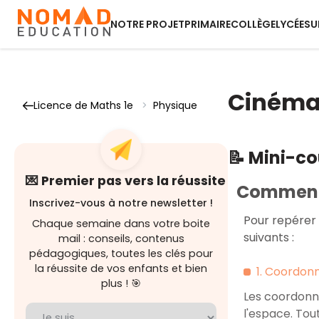
NOTRE PROJET
PRIMAIRE
COLLÈGE
LYCÉE
SU
Cinémat
Licence de Maths 1e
>
Physique
📝 Mini-c
💌 Premier pas vers la réussite
Comment 
Inscrivez-vous à notre newsletter !
Pour repérer 
Chaque semaine dans votre boite
suivants :
mail : conseils, contenus
pédagogiques, toutes les clés pour
la réussite de vos enfants et bien
1. Coordon
plus ! 🎯
Les coordonn
l'espace. Tout