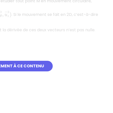
r étudier tout point M en mouvement circulaire,
u
θ
→
,
u
z
→
)
. Si le mouvement se fait en 2D, c’est-à-dire
 la dérivée de ces deux vecteurs n’est pas nulle.
EMENT À CE CONTENU