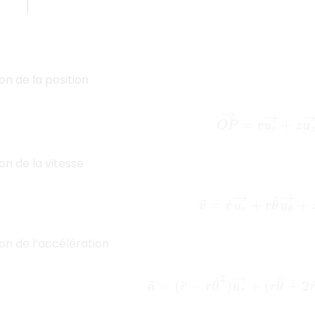
on de la position
O
P
→
=
r
u
r
→
+
z
u
z
on de la vitesse
v
→
=
r
˙
u
r
→
+
r
θ
˙
u
θ
→
+
z
on de l’accélération
a
→
=
(
r
¨
−
r
θ
˙
2
)
u
r
→
+
(
r
θ
¨
+
2
r
˙
θ
˙
)
u