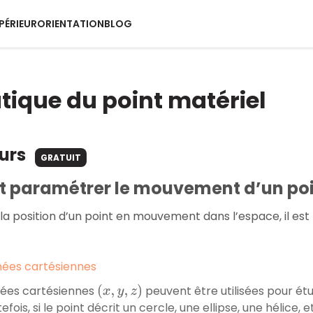
PÉRIEUR
ORIENTATION
BLOG
ique du point matériel
ours
GRATUIT
paramétrer le mouvement d’un poin
la position d’un point en mouvement dans l’espace, il est 
nées cartésiennes
ées cartésiennes
peuvent être utilisées pour é
(
x
,
y
,
z
)
efois, si le point décrit un cercle, une ellipse, une hélice, e