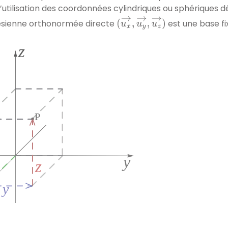
l’utilisation des coordonnées cylindriques ou sphériques dé
(
u
x
→
,
u
y
→
,
u
z
→
)
ésienne orthonormée directe
est une base fi