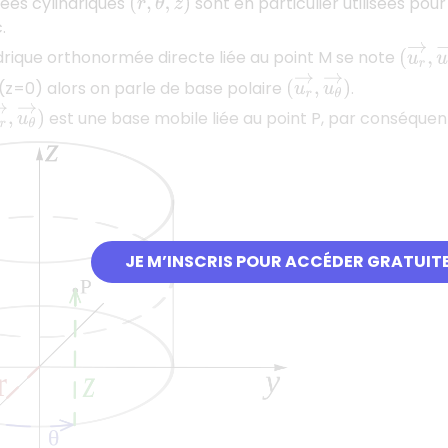
ées cylindriques
sont en particulier utilisées pou
(
r
,
θ
,
z
)
.
(
u
r
→
,
drique orthonormée directe liée au point M se note
(
u
r
→
,
u
θ
→
)
(z=0) alors on parle de base polaire
.
r
→
,
u
θ
→
)
est une base mobile liée au point P, par conséquent
JE M’INSCRIS POUR ACCÉDER GRATUIT