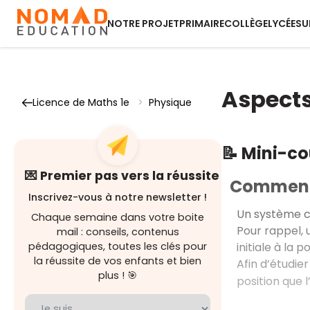
NOTRE PROJET
PRIMAIRE
COLLÈGE
LYCÉE
SU
Aspects
Licence de Maths 1e
>
Physique
📝 Mini-c
💌 Premier pas vers la réussite
Comment é
Inscrivez-vous à notre newsletter !
Un système co
Chaque semaine dans votre boite
Pour rappel, 
mail : conseils, contenus
initiale à la 
pédagogiques, toutes les clés pour
la réussite de vos enfants et bien
Afin d’étudie
plus ! 🎯
position que 