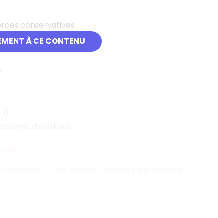
orces conservatives.
EMENT À CE CONTENU
,.
=
0
.
ositions d’équilibre.
stables
 est stable et s’il est négatif, l’équilibre est instable.