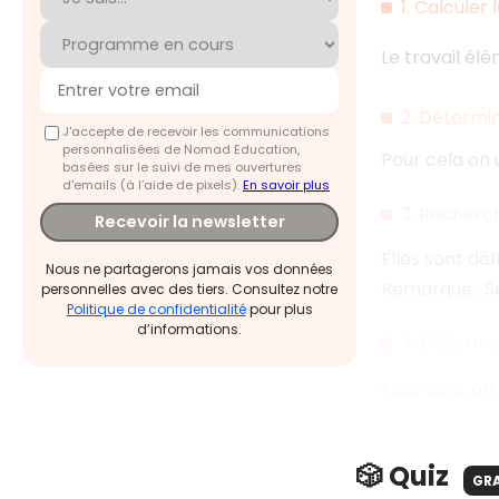
1. Calculer
Le travail él
2. Détermin
J'accepte de recevoir les communications
personnalisées de Nomad Education,
Pour cela on u
basées sur le suivi de mes ouvertures
d'emails (à l’aide de pixels).
En savoir plus
3. Recherch
Recevoir la newsletter
Elles sont dé
Nous ne partagerons jamais vos données
Remarque : Sel
personnelles avec des tiers. Consultez notre
Politique de confidentialité
pour plus
d’informations.
4. Détermin
Pour cela, on
🎲 Quiz
GR