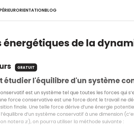
PÉRIEUR
ORIENTATION
BLOG
 énergétiques de la dynami
ours
GRATUIT
tudier l'équilibre d'un système con
nservatif est un système tel que toutes les forces qui s’e
une force conservative est une force dont le travail ne dé
position finale. Une telle force dérive d’une énergie potentiel
r l’équilibre d’un système conservatif à une dimension (c
l’on notera
), on pourra utiliser la méthode suivante :
x