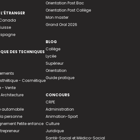
Orientation Post Bac
Orientation Post Collège
 L’ÉTRANGER
Mon master
u Canada
Grand Oral 2026
Suisse
 Espagne
BLOG
Collège
EQUE DES TECHNIQUES
Lycée
Supérieur
Orientation
tements
Guide pratique
 Esthétique - Cosmétique
- Vente
 Architecture
CONCOURS
CRPE
 automobile
Administration
 la personne
Animation-Sport
ement Petite enfance
Culture
ntrepreneur
Juridique
Santé-Social et Médico-Social