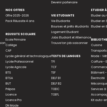
Devenir partenaire
NOS OFFRES
ETUDIER À
Offre 2025-2026
VIE ETUDIANTE
Etudier a
Pack Réussite 4 ans
Vie Etudiante
Etudier en 
Bourses et prêts étudiants
Etudier en
Logement Etudiant
REUSSITE SCOLAIRE
Jobs Etudiant et Alternance
Ecole Primaire
BIBLIOTH
sion
Trouve ton job saisonnier
Collège
Cuisine
CAP
Transports
Lycée général et technologique
TESTS DE LANGUES
Mode - Vê
Lycée Professionnel
TFI
Coiffure -
Lycée Agricole
TCF
Commerce 
BTS
TEF
Bâtiment -
BTSA
DELF B1
Électricité
BUT
DELF B2
Mécanique
Prépas
TOEIC
Services à
Licence
TOEFL
Accompagn
Licence Pro
Kit auto-e
DN Made