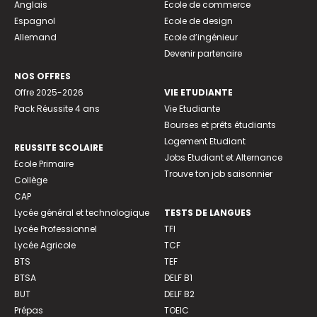
Anglais
Ecole de commerce
Espagnol
Ecole de design
Allemand
Ecole d’ingénieur
Devenir partenaire
NOS OFFRES
Offre 2025-2026
VIE ETUDIANTE
Pack Réussite 4 ans
Vie Etudiante
Bourses et prêts étudiants
Logement Etudiant
REUSSITE SCOLAIRE
Jobs Etudiant et Alternance
Ecole Primaire
Trouve ton job saisonnier
Collège
CAP
Lycée général et technologique
TESTS DE LANGUES
Lycée Professionnel
TFI
Lycée Agricole
TCF
BTS
TEF
BTSA
DELF B1
BUT
DELF B2
Prépas
TOEIC