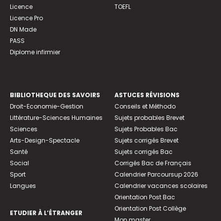
Licence
TOEFL
Licence Pro
DN Made
PASS
Diplome infirmier
BIBLIOTHEQUE DES SAVOIRS
ASTUCES RÉVISIONS
Droit-Economie-Gestion
Conseils et Méthodo
Littérature-Sciences Humaines
Sujets probables Brevet
Sciences
Sujets Probables Bac
Arts-Design-Spectacle
Sujets corrigés Brevet
Santé
Sujets corrigés Bac
Social
Corrigés Bac de Français
Sport
Calendrier Parcoursup 2026
Langues
Calendrier vacances scolaires
Orientation Post Bac
Orientation Post Collège
ETUDIER À L’ÉTRANGER
Mon master