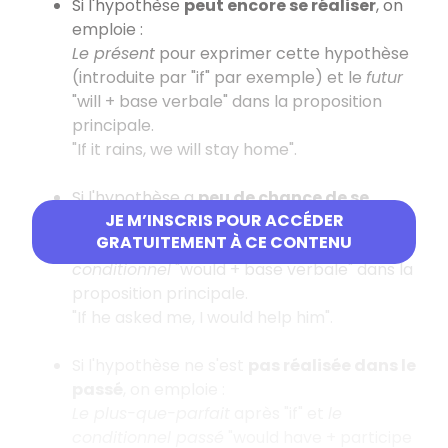
Si l'hypothèse
peut encore se réaliser
, on
emploie :
Le présent
pour exprimer cette hypothèse
(introduite par "if" par exemple) et le
futur
"will + base verbale" dans la proposition
principale.
"If it rains, we will stay home".
Si l'hypothèse a
peu de chance de se
JE M’INSCRIS POUR ACCÉDER
réaliser
dans le présent, on emploie :
GRATUITEMENT À CE CONTENU
Le prétérit modal
après "if" et
le
conditionnel
"would + base verbale" dans la
proposition principale.
"If he asked me, I would help him".
Si l'hypothèse ne s'est
pas réalisée dans le
passé
, on emploie :
Le plus-que-parfait
après "if" et
le
conditionnel passé
"would have + participe