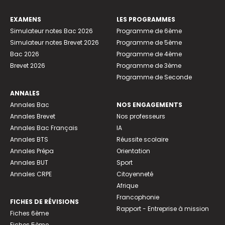
EXAMENS
LES PROGRAMMES
Simulateur notes Bac 2026
Programme de 6ème
Simulateur notes Brevet 2026
Programme de 5ème
Bac 2026
Programme de 4ème
Brevet 2026
Programme de 3ème
Programme de Seconde
ANNALES
Annales Bac
NOS ENGAGEMENTS
Annales Brevet
Nos professeurs
Annales Bac Français
IA
Annales BTS
Réussite scolaire
Annales Prépa
Orientation
Annales BUT
Sport
Annales CRPE
Citoyenneté
Afrique
Francophonie
FICHES DE RÉVISIONS
Rapport - Entreprise à mission
Fiches 6ème
Fiches 5ème