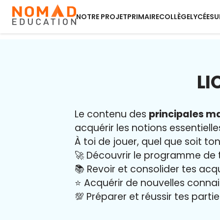
NOTRE PROJET
PRIMAIRE
COLLÈGE
LYCÉE
SU
LI
Le contenu des
principales ma
acquérir les notions essentielle
À toi de jouer, quel que soit ton
🚀 Découvrir le programme de 
📚 Revoir et consolider tes acq
⭐️ Acquérir de nouvelles conna
💯 Préparer et réussir tes part