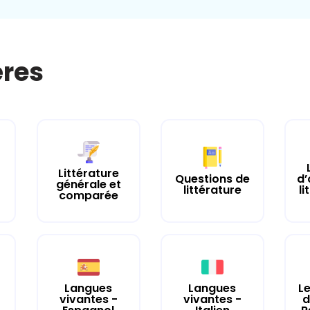
ères
Littérature
Questions de
d’
générale et
littérature
li
comparée
Langues
Langues
Le
vivantes -
vivantes -
d