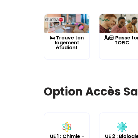
🛌 Trouve ton
💂🏻 Passe to
logement
TOEIC
étudiant
Option Accès Sa
UE 2 : Biologi
UE 1 : Chimie -