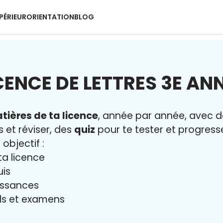
PÉRIEUR
ORIENTATION
BLOG
CENCE DE LETTRES 3E AN
tières de ta licence
, année par année, avec 
s et réviser, des
quiz
pour te tester et progresse
 objectif :
ta licence
uis
issances
iels et examens