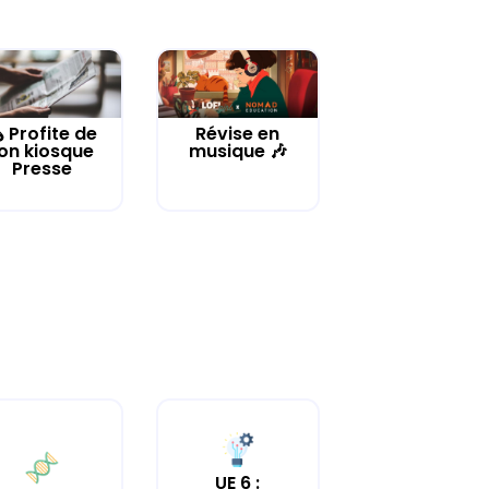
️ Profite de
Révise en
on kiosque
musique 🎶
Presse
UE 6 :