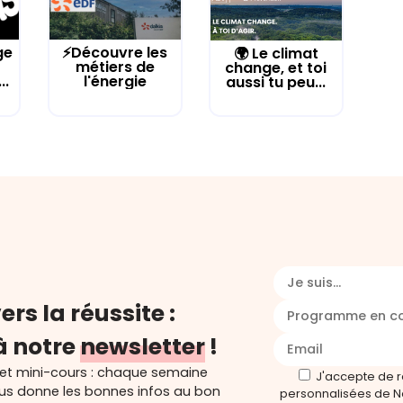
ge
⚡Découvre les
🌍 Le climat
métiers de
change, et toi
..
l'énergie
aussi tu peu...
Je suis...
ers la réussite :
Programme en c
à notre
newsletter
!
 et mini-cours : chaque semaine
J'accepte de 
ous donne les bonnes infos au bon
personnalisées de N