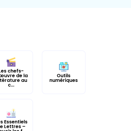
Les chefs-
œuvre de la
Outils
ttérature au
numériques
c...
s Essentiels
e Lettres –