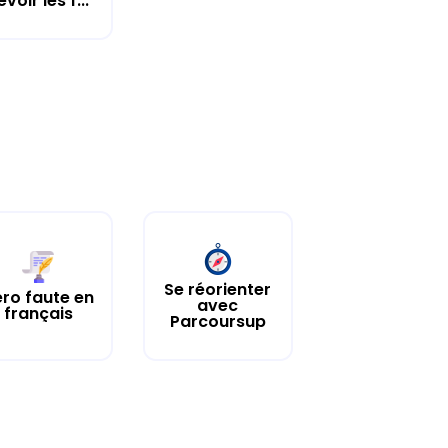
evoir les f...
Se réorienter
ro faute en
avec
français
Parcoursup