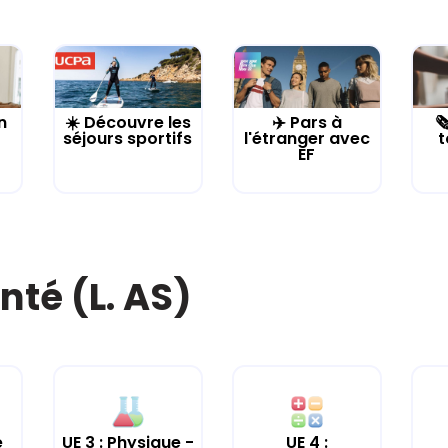
n
☀️ Découvre les
✈️ Pars à

séjours sportifs
l'étranger avec
t
EF
nté (L. AS)
e
UE 3 : Physique -
UE 4 :