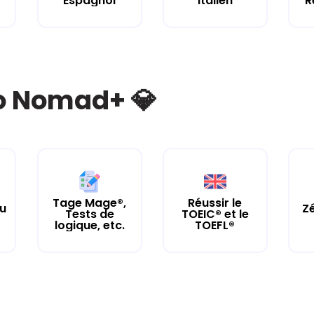
Espagnol
Italien
R
bo Nomad+ 💎
Tage Mage®,
Réussir le
tu
Zé
Tests de
TOEIC® et le
logique, etc.
TOEFL®