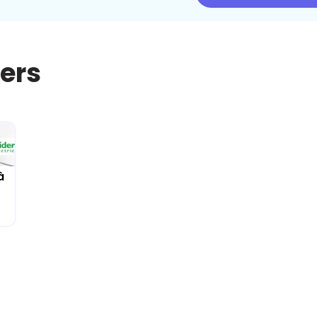
iers
à