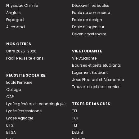
Physique Chimie
Découvrir les écoles
Anglais
Ecole de commerce
Espagnol
Ecole de design
Allemand
Ecole d’ingénieur
Devenir partenaire
NOS OFFRES
Offre 2025-2026
VIE ETUDIANTE
Pack Réussite 4 ans
Vie Etudiante
Bourses et prêts étudiants
Logement Etudiant
REUSSITE SCOLAIRE
Jobs Etudiant et Alternance
Ecole Primaire
Trouve ton job saisonnier
Collège
CAP
Lycée général et technologique
TESTS DE LANGUES
Lycée Professionnel
TFI
Lycée Agricole
TCF
BTS
TEF
BTSA
DELF B1