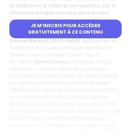
Le théâtre est le reflet de ces questions, par le
refus d’une intrigue, d’un sens, dans les deux
acceptions du terme, comme dans
La
JE M’INSCRIS POUR ACCÉDER
Cantatrice chauve
(1950) d’Eugène Ionesco
GRATUITEMENT À CE CONTENU
(1909-1994)
, ou
En attendant Godot
(1952) de
Samuel Beckett (1906-1989)
, deux pièces de
l’attente, l’une d’une cantatrice, extérieure à
l’histoire, l’autre de Godot (
God
: Dieu ?).
De même,
Albert Camus
développe ce qu’il
nomme le « cycle de l’absurde », tétralogie
comprenant l’essai
Le Mythe de Sisyphe
(1942),
son succès romanesque mondial
L’Étranger
(1942)
, et les pièces de théâtre
Caligula
(1944)
et
Le Malentendu
(1944).
Caligula
, pièce en
quatre actes, met en scène l'empereur romain
historique (12-41), tyrannique, incestueux, qui agit
avec démesure, en quête d’impossible, se
confrontant à l’absurde de la vie après la mort