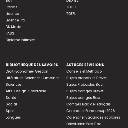
BUT
DELF B2
Prépas
TOEIC
Licence
TOEFL
Licence Pro
DN Made
PASS
Diplome infirmier
BIBLIOTHEQUE DES SAVOIRS
ASTUCES RÉVISIONS
Droit-Economie-Gestion
Conseils et Méthodo
Littérature-Sciences Humaines
Sujets probables Brevet
Sciences
Sujets Probables Bac
Arts-Design-Spectacle
Sujets corrigés Brevet
Santé
Sujets corrigés Bac
Social
Corrigés Bac de Français
Sport
Calendrier Parcoursup 2026
Langues
Calendrier vacances scolaires
Orientation Post Bac