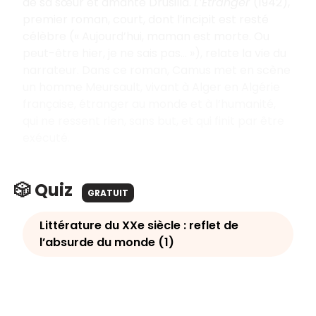
de sa sœur et amante Drusilla.
L’Étranger
(1942),
premier roman, court, dont l’incipit est resté
célèbre (« Aujourd’hui, maman est morte. Ou
peut-être hier, je ne sais pas... »), relate la vie du
narrateur. Dans ce roman, Camus met en scène
un homme Meursault, vivant à Alger en Algérie
française, étranger au monde et à l’humanité,
qui ne ressent rien, sans but, et qui finit par être
exécuté.
🎲 Quiz
GRATUIT
Littérature du XXe siècle : reflet de
l’absurde du monde (1)