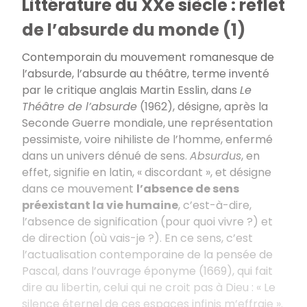
Littérature du XXe siècle : reflet
de l’absurde du monde (1)
Contemporain du mouvement romanesque de
l’absurde, l’absurde au théâtre, terme inventé
par le critique anglais Martin Esslin, dans
Le
Théâtre de l’absurde
(1962), désigne, après la
Seconde Guerre mondiale, une représentation
pessimiste, voire nihiliste de l’homme, enfermé
dans un univers dénué de sens.
Absurdus
, en
effet, signifie en latin, « discordant », et désigne
dans ce mouvement
l’absence de sens
préexistant la vie humaine
, c’est-à-dire,
l’absence de signification (pour quoi vivre ?) et
de direction (où vais-je ?). En ce sens, c’est
l’actualisation contemporaine de la pensée de
Pascal, dans l’ouvrage éponyme (1669), qui fait
dire au libertin, celui qui ne croit pas à Dieu : « Le
silence éternel de ces espaces infinis m’effraie ».