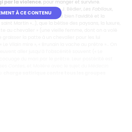
i par la violence
, pour manger et survivre.
ers », selon l’expression de J. Bédier,
Les Fabliaux
,
EMENT À CE CONTENU
ritiquent, eux aussi, aussi bien l’avidité et la
 saint Martin »…), que la bêtise des paysans, la luxure,
tte au chevalier » (une vieille femme, dont on a volé
graisser la patte à un chevalier pour les lui
 Le Vilain mire », « Brunain la vache au prêtre »... On
 peuvent aller jusqu’à l’obscénité souvent (« Le
 cocuage du mari par le prêtre. Leur postérité est
 ses
Contes
, et Molière avec le sujet du
Médecin
ne
charge satirique contre tous les groupes