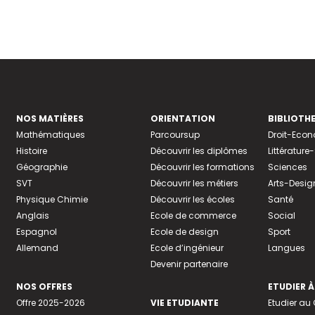
NOS MATIÈRES
ORIENTATION
BIBLIOTH
Mathématiques
Parcoursup
Droit-Eco
Histoire
Découvrir les diplômes
Littératur
Géographie
Découvrir les formations
Sciences
SVT
Découvrir les métiers
Arts-Desig
Physique Chimie
Découvrir les écoles
Santé
Anglais
Ecole de commerce
Social
Espagnol
Ecole de design
Sport
Allemand
Ecole d’ingénieur
Langues
Devenir partenaire
NOS OFFRES
ETUDIER À
Offre 2025-2026
VIE ETUDIANTE
Etudier a