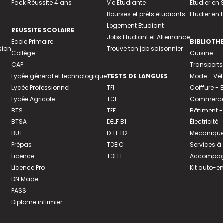
Pack Réussite 4 ans
Vie Etudiante
Etudier en 
Bourses et prêts étudiants
Etudier en
Logement Etudiant
REUSSITE SCOLAIRE
Jobs Etudiant et Alternance
Ecole Primaire
BIBLIOTH
sion
Trouve ton job saisonnier
Collège
Cuisine
CAP
Transports
Lycée général et technologique
TESTS DE LANGUES
Mode - Vê
Lycée Professionnel
TFI
Coiffure -
Lycée Agricole
TCF
Commerce 
BTS
TEF
Bâtiment -
BTSA
DELF B1
Électricité
BUT
DELF B2
Mécanique
Prépas
TOEIC
Services à
Licence
TOEFL
Accompagn
Licence Pro
Kit auto-e
DN Made
PASS
Diplome infirmier