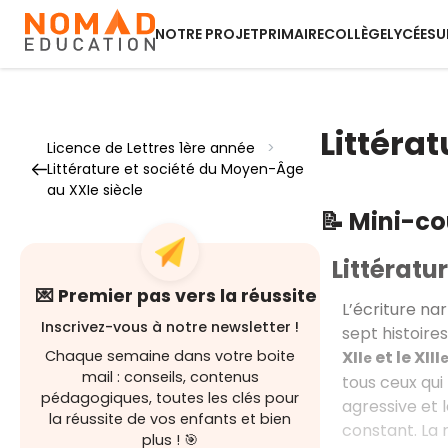
NOTRE PROJET
PRIMAIRE
COLLÈGE
LYCÉE
SU
Littéra
Licence de Lettres 1ère année
>
Littérature et société du Moyen-Âge
au XXIe siècle
📝 Mini-c
Littératu
💌 Premier pas vers la réussite
L’écriture na
Inscrivez-vous à notre newsletter !
sept histoire
XII
et le XIII
Chaque semaine dans votre boite
e
mail : conseils, contenus
tous ceux qui 
pédagogiques, toutes les clés pour
agressive et 
la réussite de vos enfants et bien
constant. La 
plus ! 🎯