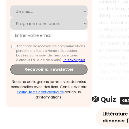
convertir… Le
Les fabliaux, 
1895), contena
stupidité du c
la stupidité e
les deux vach
retrouver, ell
J'accepte de recevoir les communications
en dénombre e
personnalisées de Nomad Education,
basées sur le suivi de mes ouvertures
Chevalier qui
d'emails (à l’aide de pixels).
En savoir plus
grande, chez
Recevoir la newsletter
malgré lui
. M
sociaux,
en 
Nous ne partagerons jamais vos données
personnelles avec des tiers. Consultez notre
Politique de confidentialité
pour plus
🎲 Quiz
d’informations.
GR
Littérature
dénoncer (