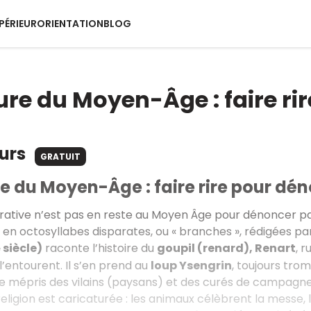
PÉRIEUR
ORIENTATION
BLOG
ture du Moyen-Âge : faire ri
ours
GRATUIT
re du Moyen-Âge : faire rire pour dé
rrative n’est pas en reste au Moyen Âge pour dénoncer par
s en octosyllabes disparates, ou « branches », rédigées pa
siècle)
raconte l’histoire du
goupil (renard), Renart
, 
e
l’entourent. Il s’en prend au
loup Ysengrin
, toujours tro
le mépris des vilains (paysans) et des curés de campagne
religion est caricaturée : les animaux célèbrent la messe,