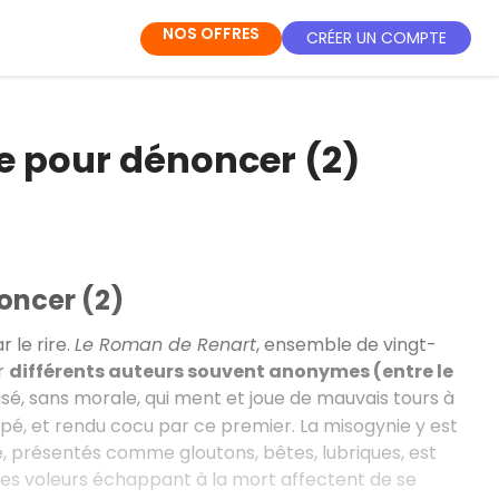
NOS OFFRES
CRÉER UN COMPTE
re pour dénoncer (2)
noncer (2)
 le rire.
Le Roman de Renart
, ensemble de vingt-
r
différents auteurs souvent anonymes (entre le
rusé, sans morale, qui ment et joue de mauvais tours à
mpé, et rendu cocu par ce premier. La misogynie y est
, présentés comme gloutons, bêtes, lubriques, est
 les voleurs échappant à la mort affectent de se