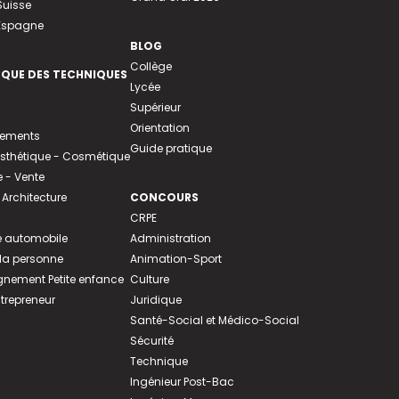
Suisse
 Espagne
BLOG
Collège
EQUE DES TECHNIQUES
Lycée
Supérieur
Orientation
tements
Guide pratique
 Esthétique - Cosmétique
- Vente
 Architecture
CONCOURS
CRPE
 automobile
Administration
 la personne
Animation-Sport
ement Petite enfance
Culture
ntrepreneur
Juridique
Santé-Social et Médico-Social
Sécurité
Technique
Ingénieur Post-Bac