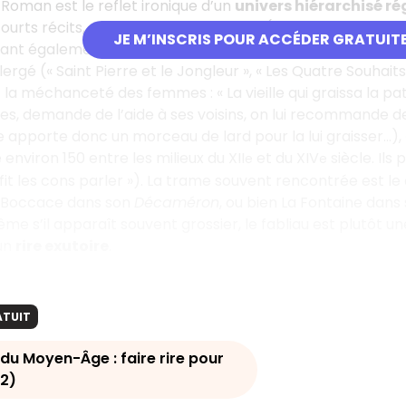
 Roman est le reflet ironique d’un
univers hiérarchisé rég
courts récits, en vers, à visée comique (« contes à rire en v
JE M’INSCRIS POUR ACCÉDER GRATUIT
nt également une leçon de morale située à la fin du texte, c
lergé (« Saint Pierre et le Jongleur », « Les Quatre Souhaits
t la méchanceté des femmes : « La vieille qui graissa la pa
es, demande de l’aide à ses voisins, on lui recommande de 
e apporte donc un morceau de lard pour la lui graisser...), «
nviron 150 entre les milieux du XII
et du XIV
siècle. Ils
e
e
 fit les cons parler »). La trame souvent rencontrée est le
 Boccace dans son
Décaméron
, ou bien La Fontaine dans
ême s’il apparaît souvent grossier, le fabliau est plutôt u
un
rire exutoire
.
ATUIT
 du Moyen-Âge : faire rire pour
2)