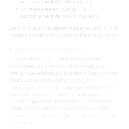
recouvrement d'orbitales
et
;
s
p
un recouvrement axial
:
p
−
p
recouvrement de deux orbitales
.
p
Les orbitales moléculaires
permettent la libre
σ
rotation des atomes autour de l’axe de la liaison.
ORBITALES MOLÉCULAIRES
π
Lorsqu’entre deux atomes deux orbitales
atomiques
ou
se sont recouvertes pour
s
p
former une orbitale moléculaire
, des orbitales
σ
moléculaires
peuvent se créer, par
π
recouvrement latéral d'autres orbitales
entre
p
ces deux mêmes atomes. Le recouvrement
latéral empêche la libre rotation des atomes
impliqués, aboutissant à une structure rigide.
Néanmoins, la liaison
n'est pas aussi forte que
π
la liaison
.
σ