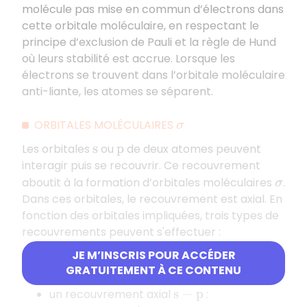
molécule pas mise en commun d’électrons dans
cette orbitale moléculaire, en respectant le
principe d’exclusion de Pauli et la règle de Hund
où leurs stabilité est accrue. Lorsque les
électrons se trouvent dans l’orbitale moléculaire
anti-liante, les atomes se séparent.
ORBITALES MOLÉCULAIRES
σ
Les orbitales
ou
de deux atomes peuvent
s
p
interagir puis se recouvrir. Ce recouvrement
aboutit à la formation d’orbitales moléculaires
.
σ
Dans ces orbitales, le recouvrement est axial. En
fonction des orbitales impliquées, trois types de
recouvrements peuvent s'effectuer :
JE M’INSCRIS POUR ACCÉDER
un recouvrement axial
:
s
−
s
GRATUITEMENT À CE CONTENU
recouvrement de deux orbitales
;
s
un recouvrement axial
:
s
−
p