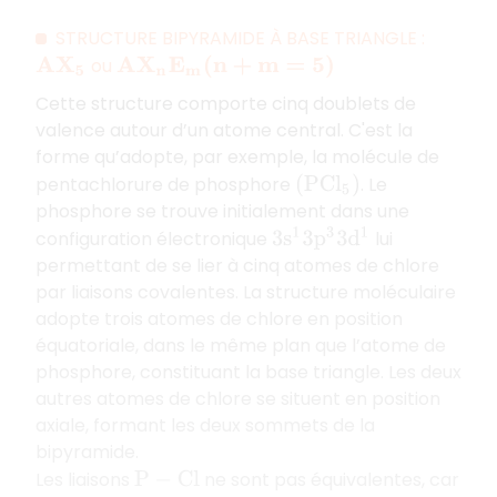
STRUCTURE BIPYRAMIDE À BASE TRIANGLE :
ou
A
X
5
A
X
n
E
m
(
n
+
m
=
5
)
Cette structure comporte cinq doublets de
valence autour d’un atome central. C'est la
forme qu’adopte, par exemple, la molécule de
pentachlorure de phosphore
. Le
(
P
C
l
5
)
phosphore se trouve initialement dans une
configuration électronique
lui
3
s
1
3
p
3
3
d
1
permettant de se lier à cinq atomes de chlore
par liaisons covalentes. La structure moléculaire
adopte trois atomes de chlore en position
équatoriale, dans le même plan que l’atome de
phosphore, constituant la base triangle. Les deux
autres atomes de chlore se situent en position
axiale, formant les deux sommets de la
bipyramide.
Les liaisons
ne sont pas équivalentes, car
P
−
C
l