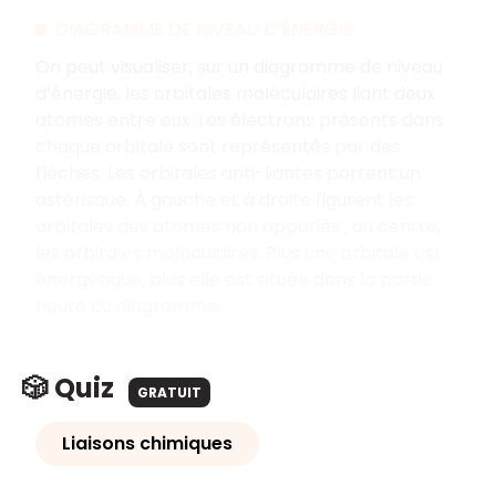
DIAGRAMME DE NIVEAU D’ÉNERGIE
On peut visualiser, sur un diagramme de niveau
d’énergie, les orbitales moléculaires liant deux
atomes entre eux. Les électrons présents dans
chaque orbitale sont représentés par des
flèches. Les orbitales anti-liantes portent un
astérisque. À gauche et à droite figurent les
orbitales des atomes non appariés ; au centre,
les orbitales moléculaires. Plus une orbitale est
énergétique, plus elle est située dans la partie
haute du diagramme.
🎲 Quiz
GRATUIT
Liaisons chimiques