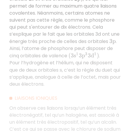
permet de former au maximum quatre liaisons
covalentes. Néanmoins, certains atomes ne
suivent pas cette règle, comme le phosphore
qui peut s'entourer de dix électrons. Cela
s’explique par le fait que les orbitales 3d ont une
énergie très proche de celles des orbitales
.
3
p
Ainsi, l’atome de phosphore peut disposer de
cinq orbitales de valence
.
(
3
s
1
3
p
3
3
d
1
)
Pour l’hydrogène et l’hélium, qui ne disposent
que de deux orbitales
, c’est la règle du duet qui
s
s’applique, analogue à celle de l’octet, mais pour
deux électrons.
LIAISONS IONIQUES
On observe ces liaisons lorsqu’un élément très
électronégatif, tel qu’un halogène, est associé à
un élément très électropositif, tel qu’un alcalin.
C’est ce qui se passe avec le chlorure de sodium