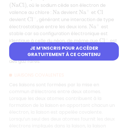
, où le sodium cède son électron de
(
N
a
C
l
)
valence au chlore :
devient
et
N
a
N
a
+
C
l
devient
, générant une interaction de type
C
l
−
électrostatique entre les deux ions.
est
N
a
+
stable car sa configuration électronique est
identique à celle du néon, de même que
est
C
l
−
stable car sa configuration électronique est
JE M’INSCRIS POUR ACCÉDER
GRATUITEMENT À CE CONTENU
identique à celle de l’argon, néon et argon étant
des gaz rares.
LIAISONS COVALENTES
Ces liaisons sont formées par la mise en
commun d’électrons entre deux atomes.
Lorsque les deux atomes contribuent à la
formation de la liaison en apportant chacun un
électron, la liaison est appelée covalente.
Lorsqu’un seul des deux atomes fournit les deux
électrons impliqués dans la liaison, la liaison