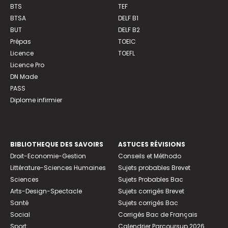
BTS
TEF
BTSA
DELF B1
BUT
DELF B2
Prépas
TOEIC
Licence
TOEFL
Licence Pro
DN Made
PASS
Diplome infirmier
BIBLIOTHEQUE DES SAVOIRS
ASTUCES RÉVISIONS
Droit-Economie-Gestion
Conseils et Méthodo
Littérature-Sciences Humaines
Sujets probables Brevet
Sciences
Sujets Probables Bac
Arts-Design-Spectacle
Sujets corrigés Brevet
Santé
Sujets corrigés Bac
Social
Corrigés Bac de Français
Sport
Calendrier Parcoursup 2026