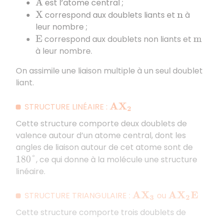
est l’atome central ;
A
correspond aux doublets liants et
à
X
n
leur nombre ;
correspond aux doublets non liants et
E
m
à leur nombre.
On assimile une liaison multiple à un seul doublet
liant.
STRUCTURE LINÉAIRE :
A
X
2
Cette structure comporte deux doublets de
valence autour d’un atome central, dont les
angles de liaison autour de cet atome sont de
, ce qui donne à la molécule une structure
180
°
linéaire.
STRUCTURE TRIANGULAIRE :
ou
A
X
3
A
X
2
E
Cette structure comporte trois doublets de