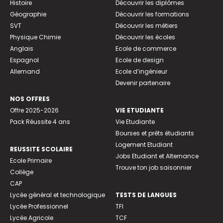
Histoire
Découvrir les diplômes
Géographie
Découvrir les formations
SVT
Découvrir les métiers
Physique Chimie
Découvrir les écoles
Anglais
Ecole de commerce
Espagnol
Ecole de design
Allemand
Ecole d’ingénieur
Devenir partenaire
NOS OFFRES
Offre 2025-2026
VIE ETUDIANTE
Pack Réussite 4 ans
Vie Etudiante
Bourses et prêts étudiants
Logement Etudiant
REUSSITE SCOLAIRE
Jobs Etudiant et Alternance
Ecole Primaire
Trouve ton job saisonnier
Collège
CAP
Lycée général et technologique
TESTS DE LANGUES
Lycée Professionnel
TFI
Lycée Agricole
TCF