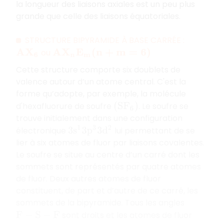
la longueur des liaisons axiales est un peu plus
grande que celle des liaisons équatoriales.
STRUCTURE BIPYRAMIDE À BASE CARRÉE :
ou
A
X
6
A
X
n
E
m
(
n
+
m
=
6
)
Cette structure comporte six doublets de
valence autour d’un atome central. C'est la
forme qu’adopte, par exemple, la molécule
d'hexafluorure de soufre
. Le soufre se
(
S
F
6
)
trouve initialement dans une configuration
électronique
lui permettant de se
3
s
1
3
p
3
3
d
2
lier à six atomes de fluor par liaisons covalentes.
Le soufre se situe au centre d’un carré dont les
sommets sont représentés par quatre atomes
de fluor. Deux autres atomes de fluor
constituent, de part et d’autre de ce carré, les
sommets de la bipyramide. Tous les angles
sont droits et les atomes de fluor
F
−
S
−
F