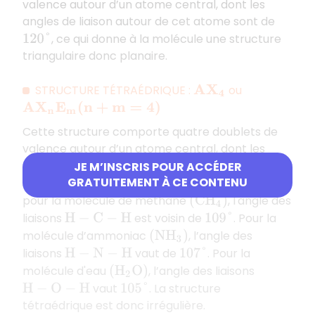
valence autour d’un atome central, dont les
angles de liaison autour de cet atome sont de
, ce qui donne à la molécule une structure
120
°
triangulaire donc planaire.
STRUCTURE TÉTRAÉDRIQUE :
ou
A
X
4
A
X
n
E
m
(
n
+
m
=
4
)
Cette structure comporte quatre doublets de
valence autour d’un atome central, dont les
angles de liaison autour de cet atome varient
JE M’INSCRIS POUR ACCÉDER
GRATUITEMENT À CE CONTENU
selon les valeurs de
et de
. Par exemple,
n
m
pour la molécule de méthane
, l'angle des
(
C
H
4
)
liaisons
est voisin de
. Pour la
H
−
C
−
H
109
°
molécule d’ammoniac
, l’angle des
(
N
H
3
)
liaisons
vaut de
. Pour la
H
−
N
−
H
107
°
molécule d'eau
, l’angle des liaisons
(
H
2
O
)
vaut
. La structure
H
−
O
−
H
105
°
tétraédrique est donc irrégulière.