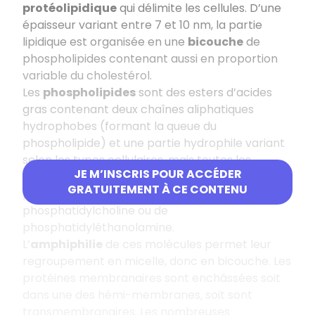
protéolipidique
qui délimite les cellules. D’une
épaisseur variant entre 7 et 10 nm, la partie
lipidique est organisée en une
bicouche
de
phospholipides contenant aussi en proportion
variable du cholestérol.
Les
phospholipides
sont des esters d’acides
gras contenant deux chaînes aliphatiques
hydrophobes (formant la queue du
phospholipide) et une partie hydrophile variant
selon les types cellulaires, mais toutes les
JE M’INSCRIS POUR ACCÉDER
cellules possèdent dans leur membrane
GRATUITEMENT À CE CONTENU
plasmique des phospholipides à base de
phosphatidylcholine ou de
phosphatidyléthanolamine.
L’
amphiphilie
de ces molécules permet leur
regroupement en micelle, donc en bicouche. Les
protéines membranaires sont enchâssées soit
dans une des hémi-membranes, soit sont
transmembranaires. Les nombreuses