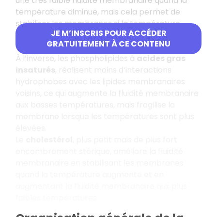
une très faible fluidité membranaire quand la
température diminue, mais cela permet de
stabiliser les membranes si la température
JE M’INSCRIS POUR ACCÉDER
augmente, les liaisons réduisant l’agitation
GRATUITEMENT À CE CONTENU
thermique.
À l’inverse, les phospholipides à
acides gras
insaturés
, réalisent moins d‘interactions
hydrophobes avec les lipides membranaires
voisins, ce qui augmente la fluidité membranaire
aux basses températures, mais fragilise la
membrane lorsque les températures sont plus
élevées.
Le
cholestérol
, plus petit mais de plus fort
encombrement stérique, améliore la fluidité
membranaire en stabilisant les membranes
quand la température augmente et en
augmentant la fluidité membranaire aux plus
faibles températures.