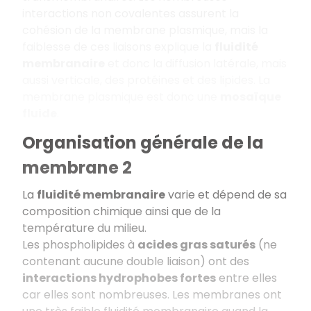
interactions non covalentes assurent la
cohésion de la membrane plasmique, mais la
faiblesse de ces liaisons explique la
fluidité
membranaire
et donc la diffusion latérale, mais
aussi verticale, des protéines et des lipides. La
membrane plasmique est donc une
mosaïque
fluide
.
Organisation générale de la
membrane 2
La
fluidité membranaire
varie et dépend de sa
composition chimique ainsi que de la
température du milieu.
Les phospholipides à
acides gras saturés
(ne
contenant aucune double liaison) ont des
interactions hydrophobes fortes
entre elles
car elles sont nombreuses. Les membranes ont