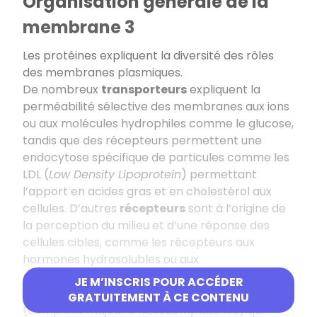
Organisation générale de la
membrane 3
Les protéines expliquent la diversité des rôles
des membranes plasmiques.
De nombreux
transporteurs
expliquent la
perméabilité sélective des membranes aux ions
ou aux molécules hydrophiles comme le glucose,
tandis que des récepteurs permettent une
endocytose spécifique de particules comme les
LDL (
Low Density Lipoprotein
) permettant
l’apport en acides gras et en cholestérol aux
cellules. D’autres
récepteurs
sont à l’origine de
la perception du milieu et d’une réponse des
cellules cibles, comme les récepteurs aux
hormones hydrosolubles ou aux
neurotransmetteurs. Ce rôle de communication
JE M’INSCRIS POUR ACCÉDER
est aussi réalisé grâce au complexe du CMH
GRATUITEMENT À CE CONTENU
(complexe majeur d’histocompatibilité) qui