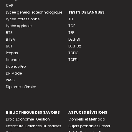
CAP
Lycée général et technologique
TESTS DE LANGUES
Lycée Professionnel
TFI
Lycée Agricole
TCF
BTS
TEF
BTSA
DELF B1
BUT
DELF B2
Prépas
TOEIC
Licence
TOEFL
Licence Pro
DN Made
PASS
Diplome infirmier
BIBLIOTHEQUE DES SAVOIRS
ASTUCES RÉVISIONS
Droit-Economie-Gestion
Conseils et Méthodo
Littérature-Sciences Humaines
Sujets probables Brevet