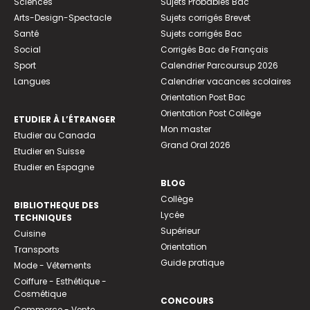
Sciences
Sujets Probables Bac
Arts-Design-Spectacle
Sujets corrigés Brevet
Santé
Sujets corrigés Bac
Social
Corrigés Bac de Français
Sport
Calendrier Parcoursup 2026
Langues
Calendrier vacances scolaires
Orientation Post Bac
Orientation Post Collège
ETUDIER À L’ÉTRANGER
Mon master
Etudier au Canada
Grand Oral 2026
Etudier en Suisse
Etudier en Espagne
BLOG
Collège
BIBLIOTHEQUE DES
Lycée
TECHNIQUES
Supérieur
Cuisine
Orientation
Transports
Guide pratique
Mode - Vêtements
Coiffure - Esthétique -
Cosmétique
CONCOURS
Commerce - Vente