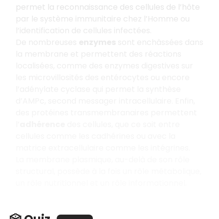
permet la reconnaissance des cellules de l’hôte
par le système immunitaire chez l’Homme ou
l’identification de cellules infectées.
De nombreuses
enzymes
sont enchâssées dans
la membrane et permettent des réactions
localisées, comme des enzymes digestives sur
les microvillosités des entérocytes ou encore
l’adénylate cyclase qui permet la synthèse
d’AMPc, second messager intracellulaire. Enfin,
des protéines transmembranaires permettent
l’
adhérence
des cellules, que ce soit entre
cellules comme les cadhérines ou avec la
matrice extracellulaire comme les intégrines.
La membrane plasmique, au-delà de son rôle
structural, possède à la fois un rôle métabolique,
un rôle nutritionnel et un rôle informationnel.