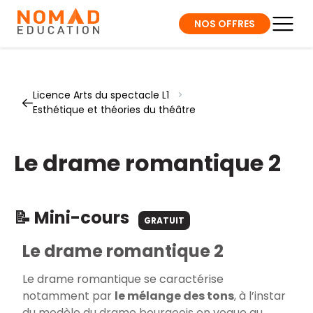
NOS OFFRES
Licence Arts du spectacle L1
>
Esthétique et théories du théâtre
Le drame romantique 2
📝 Mini-cours
GRATUIT
Le drame romantique 2
Le drame romantique se caractérise
notamment par
le mélange des tons
, à l’instar
du modèle du drame bourgeois en vogue au