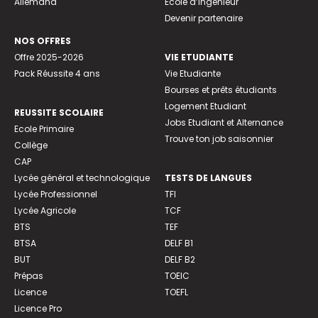
Allemand
Ecole d’ingénieur
Devenir partenaire
NOS OFFRES
Offre 2025-2026
VIE ETUDIANTE
Pack Réussite 4 ans
Vie Etudiante
Bourses et prêts étudiants
Logement Etudiant
REUSSITE SCOLAIRE
Jobs Etudiant et Alternance
Ecole Primaire
Trouve ton job saisonnier
Collège
CAP
Lycée général et technologique
TESTS DE LANGUES
Lycée Professionnel
TFI
Lycée Agricole
TCF
BTS
TEF
BTSA
DELF B1
BUT
DELF B2
Prépas
TOEIC
Licence
TOEFL
Licence Pro