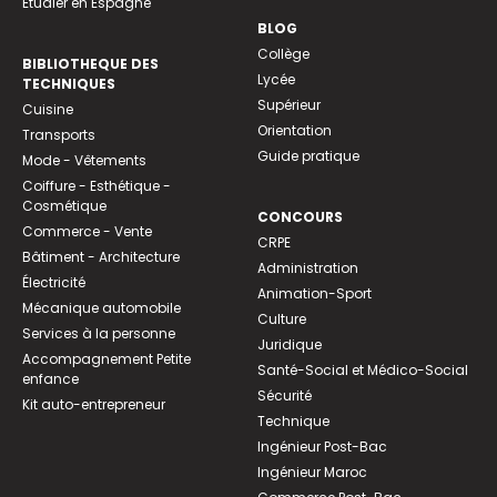
Etudier en Espagne
BLOG
Collège
BIBLIOTHEQUE DES
Lycée
TECHNIQUES
Supérieur
Cuisine
Orientation
Transports
Guide pratique
Mode - Vêtements
Coiffure - Esthétique -
Cosmétique
CONCOURS
Commerce - Vente
CRPE
Bâtiment - Architecture
Administration
Électricité
Animation-Sport
Mécanique automobile
Culture
Services à la personne
Juridique
Accompagnement Petite
Santé-Social et Médico-Social
enfance
Sécurité
Kit auto-entrepreneur
Technique
Ingénieur Post-Bac
Ingénieur Maroc