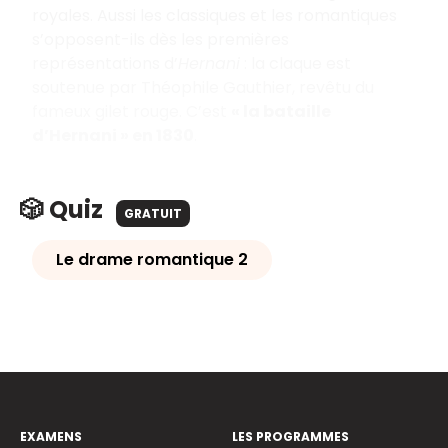
royales. Aussi les classiques et les romantiques
s’opposent-ils dès les premières
représentations d’
Hernani
: la claque est
soutenue par Théophile Gauthier, revêtu du
fameux gilet rouge. C’est
« la bataille
d’Hernani » en 1830
.
🎲 Quiz
GRATUIT
Le drame romantique 2
EXAMENS
LES PROGRAMMES