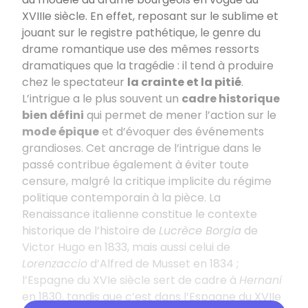
XVIIIe siècle. En effet, reposant sur le sublime et
jouant sur le registre pathétique, le genre du
drame romantique use des mêmes ressorts
dramatiques que la tragédie : il tend à produire
chez le spectateur
la crainte et la pitié
.
L’intrigue a le plus souvent un
cadre historique
bien défini
qui permet de mener l’action sur le
mode épique
et d’évoquer des événements
grandioses. Cet ancrage de l’intrigue dans le
passé contribue également à éviter toute
censure, malgré la critique implicite du régime
politique contemporain à la pièce. La
Renaissance italienne constitue le contexte
historique de l’histoire de
Lucrèce Borgia
de
Victor Hugo en 1833, mais aussi celui de
Lorenzaccio
d’Alfred de Musset en 1834 ;
l’Espagne du XVIe siècle sert de cadre à
Hernani
en 1830, tandis que c’est dans l’Espagne du XVIIe