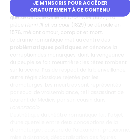
siècle que se situe l’action de
Ruy Blas
en 1838 de
JE M’INSCRIS POUR ACCÉDER
Victor Hugo et dans l’Angleterre au XVIIe siècle,
GRATUITEMENT À CE CONTENU
que se déroule celle de
Cromwell
(1827). La
pièce
Henri III et sa cour
(1829) se déroule en
1578, mêlant amour, complot et mort.
Le drame romantique met au centre des
problématiques politiques
et dénonce la
corruption des monarques, dont la vengeance
du peuple se fait meurtrière : les têtes tombent
sur la scène. Pas de respect de la bienveillance,
autre règle classique rejetée par les
dramaturges. Les meurtres sont représentés
par souci de vraisemblance, tel l’assassinat de
Laurent de Médicis par son cousin dans
Lorenzaccio
.
L’esthétique du théâtre romantique fait l’objet
d’une querelle entre deux conceptions de la
dramaturgie : cassure de l’alexandrin, prosaïsme,
mise à distance, désacralisation des figures