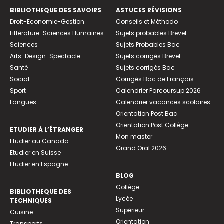
BIBLIOTHEQUE DES SAVOIRS
ASTUCES RÉVISIONS
Droit-Economie-Gestion
Conseils et Méthodo
Littérature-Sciences Humaines
Sujets probables Brevet
Sciences
Sujets Probables Bac
Arts-Design-Spectacle
Sujets corrigés Brevet
Santé
Sujets corrigés Bac
Social
Corrigés Bac de Français
Sport
Calendrier Parcoursup 2026
Langues
Calendrier vacances scolaires
Orientation Post Bac
Orientation Post Collège
ETUDIER À L’ÉTRANGER
Mon master
Etudier au Canada
Grand Oral 2026
Etudier en Suisse
Etudier en Espagne
BLOG
Collège
BIBLIOTHEQUE DES
Lycée
TECHNIQUES
Supérieur
Cuisine
Orientation
Transports