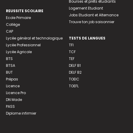
Bourses et prêts étudiants
Logement Etudiant
REUSSITE SCOLAIRE
Jobs Etudiant et Alternance
Ecole Primaire
Trouve ton job saisonnier
Collège
CAP
Lycée général et technologique
TESTS DE LANGUES
Lycée Professionnel
TFI
Lycée Agricole
TCF
BTS
TEF
BTSA
DELF B1
BUT
DELF B2
Prépas
TOEIC
Licence
TOEFL
Licence Pro
DN Made
PASS
Diplome infirmier