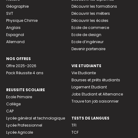
Géographie
Découvrir les formations
SVT
Découvrir les métiers
Physique Chimie
Découvrir les écoles
Anglais
Ecole de commerce
Espagnol
Ecole de design
Allemand
Ecole d’ingénieur
Devenir partenaire
NOS OFFRES
Offre 2025-2026
VIE ETUDIANTE
Pack Réussite 4 ans
Vie Etudiante
Bourses et prêts étudiants
Logement Etudiant
REUSSITE SCOLAIRE
Jobs Etudiant et Alternance
Ecole Primaire
Trouve ton job saisonnier
Collège
CAP
Lycée général et technologique
TESTS DE LANGUES
Lycée Professionnel
TFI
Lycée Agricole
TCF