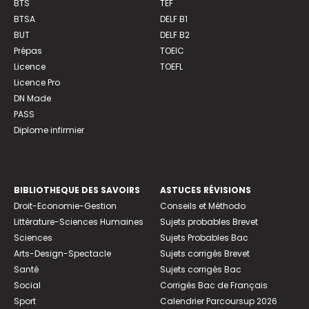
BTS
TEF
BTSA
DELF B1
BUT
DELF B2
Prépas
TOEIC
Licence
TOEFL
Licence Pro
DN Made
PASS
Diplome infirmier
BIBLIOTHEQUE DES SAVOIRS
ASTUCES RÉVISIONS
Droit-Economie-Gestion
Conseils et Méthodo
Littérature-Sciences Humaines
Sujets probables Brevet
Sciences
Sujets Probables Bac
Arts-Design-Spectacle
Sujets corrigés Brevet
Santé
Sujets corrigés Bac
Social
Corrigés Bac de Français
Sport
Calendrier Parcoursup 2026